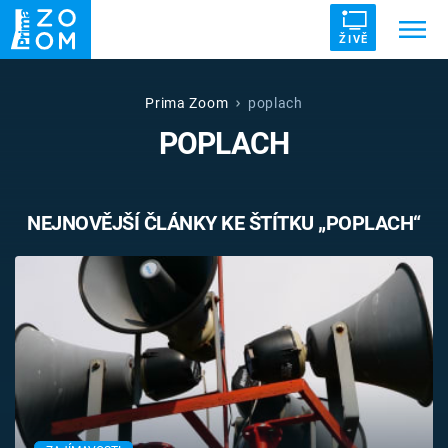
ŽIVĚ
Trendy:
ZRÁDCI
UFO
DRUHÁ SVĚTOVÁ VÁLKA
Prima Zoom
poplach
POPLACH
ZÁHADY
VETŘELCI DÁVNOVĚKU
NEJNOVĚJŠÍ ČLÁNKY KE ŠTÍTKU „POPLACH“
Témata
Témata
Pořady
TV Program