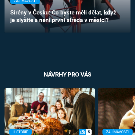
ZAJÍMAVOSTI
Časopis
Sirény v Česku: Co byste měli dělat, když
je slyšíte a není první středa v měsíci?
Sledujte prima+
Přihlášení
Sledujte nás
NÁVRHY PRO VÁS
5
HISTORIE
ZAJÍMAVOSTI