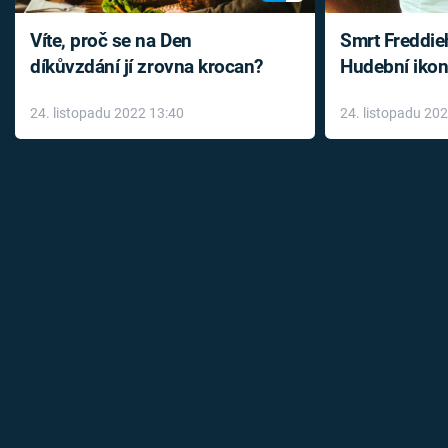
Víte, proč se na Den
Smrt Freddie
díkůvzdání jí zrovna krocan?
Hudební ikon
až do konce 
24. listopadu 2022 13:40
24. listopadu 20
léky