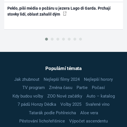
Peklo, píší média o požáru u jezera Lago di Garda. Prchají
stovky lidí, oblast zahalil dým
Populární témata
Jak zhubnout
Nejlepší filmy 2024
Nejlepší horory
TV program
Změna času
Partie
Počasí
Kdy budou volby
ZOO Nové začátky
Auto – katalog
7 pádů Honzy Dědka
Volby 2025
Svařené víno
Tatarák podle Pohlreicha
Aloe vera
Pěstování lichořeřišnice
Výpočet ascendentu