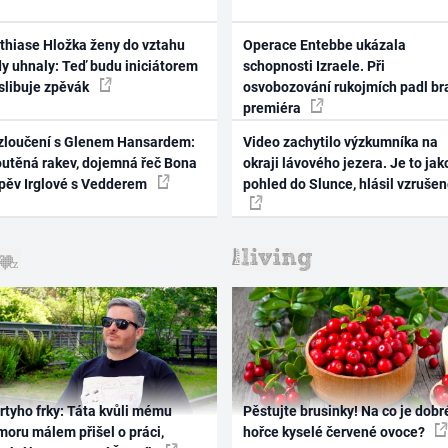
thiase Hložka ženy do vztahu
Operace Entebbe ukázala
dy uhnaly: Teď budu iniciátorem
schopnosti Izraele. Při
 slibuje zpěvák
osvobozování rukojmích padl br
premiéra
zloučení s Glenem Hansardem:
Video zachytilo výzkumníka na
outěná rakev, dojemná řeč Bona
okraji lávového jezera. Je to jak
zpěv Irglové s Vedderem
pohled do Slunce, hlásil vzruše
rtyho frky: Táta kvůli mému
Pěstujte brusinky! Na co je dobr
oru málem přišel o práci,
hořce kyselé červené ovoce?