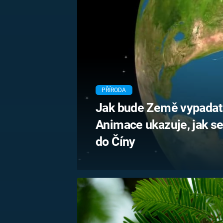
MARIE TEREZIE
ADOLF HITLER
NAPOLEON
BONAPARTE
ATENTÁT NA
REINHARDA
BRITSKÁ
HEYDRICHA
KRÁLOVSKÁ
RODINA
PRVNÍ SVĚTOVÁ
VÁLKA
PŘÍRODA
Jak bude Země vypadat 
Animace ukazuje, jak se
do Číny