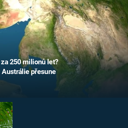
FILMY VERS
REALITA
UFO A
MIMOZEMŠŤANÉ
HORORY VE
REALITA
UTAJENÉ PŘÍBĚHY
ČESKÝCH DĚJIN
OPTICKÉ ILU
KLAMY
ALTERNATIVNÍ
HISTORIE
za 250 milionů let?
 Austrálie přesune