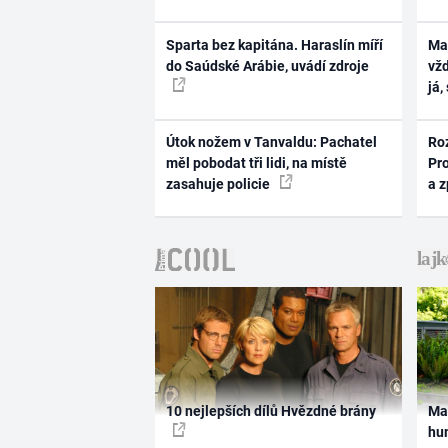
Sparta bez kapitána. Haraslín míří
Ma
do Saúdské Arábie, uvádí zdroje
vž
já,
Útok nožem v Tanvaldu: Pachatel
Ro
měl pobodat tři lidi, na místě
Pr
zasahuje policie
a 
10 nejlepších dílů Hvězdné brány
Ma
hum