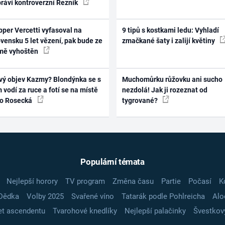
práví kontroverzní Řezník
per Vercetti vyfasoval na
9 tipů s kostkami ledu: Vyhladí
vensku 5 let vězení, pak bude ze
zmačkané šaty i zalijí květiny
mě vyhoštěn
vý objev Kazmy? Blondýnka se s
Muchomůrku růžovku ani sucho
 vodí za ruce a fotí se na místě
nezdolá! Jak ji rozeznat od
ko Rosecká
tygrované?
Populární témata
Nejlepší horory
TV program
Změna času
Partie
Počasí
K
Dědka
Volby 2025
Svařené víno
Tatarák podle Pohlreicha
Alo
t ascendentu
Tvarohové knedlíky
Nejlepší palačinky
Švestkov