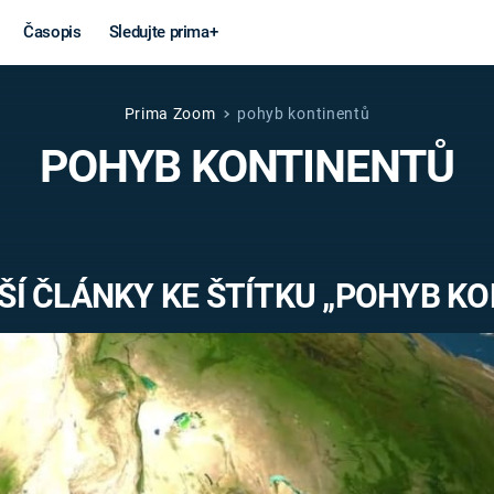
Časopis
Sledujte prima+
Prima Zoom
pohyb kontinentů
Věda a
Války
POHYB KONTINENTŮ
technika
STUDENÁ V
KORONAVIRUS
VÁLKA VE
VIETNAMU
VESMÍR
Í ČLÁNKY KE ŠTÍTKU „POHYB K
VÁLEČNÉ FI
MARS
SERIÁLY
Záhady a
Zajímav
konspirace