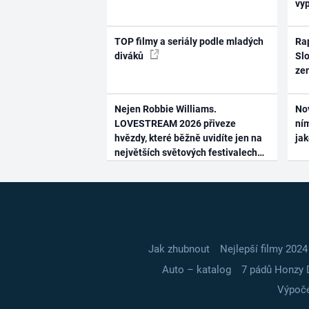
vy
TOP filmy a seriály podle mladých
Rap
diváků
Slo
ze
Nejen Robbie Williams.
No
LOVESTREAM 2026 přiveze
ním
hvězdy, které běžně uvidíte jen na
ja
největších světových festivalech
Jak zhubnout
Nejlepší filmy 2024
Auto – katalog
7 pádů Honzy 
Výpoče