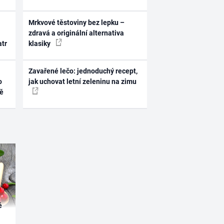
Mrkvové těstoviny bez lepku –
zdravá a originální alternativa
atr
klasiky
Zavařené lečo: jednoduchý recept,
o
jak uchovat letní zeleninu na zimu
ně
é