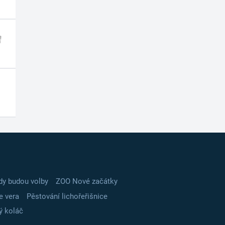
dy budou volby
ZOO Nové začátky
e vera
Pěstování lichořeřišnice
ý koláč