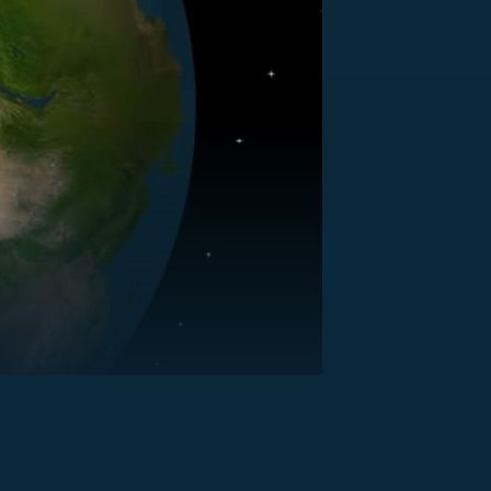
US
RSUS
ZE A