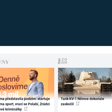
ma představila podzim: startuje
Tank KV-1 Němce dokonale
ma sport, vrací se Polabí, Zrádci
zaskočil
ové kriminálky