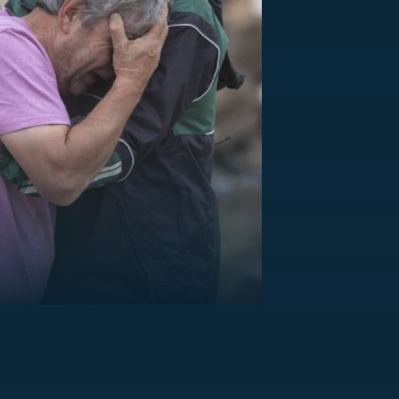
US
RSUS
ZE A