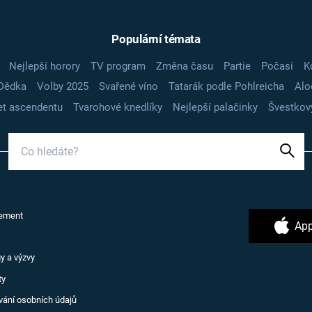
Populární témata
Nejlepší horory
TV program
Změna času
Partie
Počasí
K
Dědka
Volby 2025
Svařené víno
Tatarák podle Pohlreicha
Alo
t ascendentu
Tvarohové knedlíky
Nejlepší palačinky
Švestkov
ement
App
y a výzvy
ty
vání osobních údajů