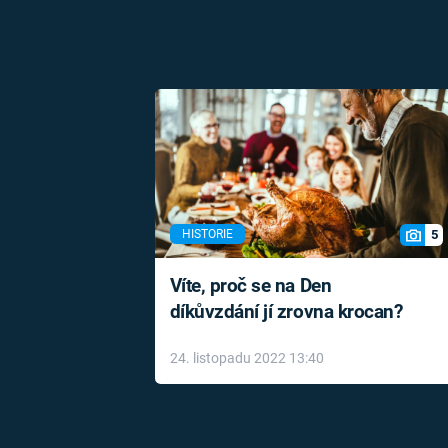
5
HISTORIE
Víte, proč se na Den
díkůvzdání jí zrovna krocan?
24. listopadu 2022 13:40