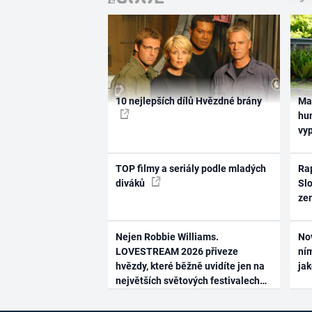
10 nejlepších dílů Hvězdné brány
Ma
hum
vy
TOP filmy a seriály podle mladých
Rap
diváků
Slo
ze
Nejen Robbie Williams.
No
LOVESTREAM 2026 přiveze
ním
hvězdy, které běžně uvidíte jen na
ja
největších světových festivalech