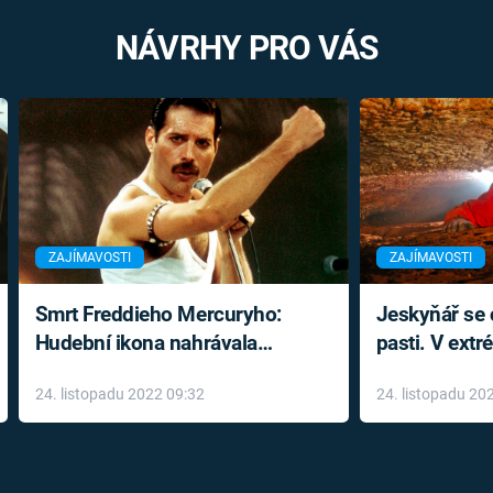
NÁVRHY PRO VÁS
ZAJÍMAVOSTI
ZAJÍMAVOSTI
Smrt Freddieho Mercuryho:
Jeskyňář se c
Hudební ikona nahrávala
pasti. V ext
až do konce života a odmítala
prožil noční
24. listopadu 2022 09:32
24. listopadu 20
léky
klaustrofobi