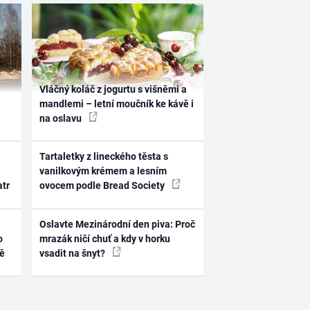
Vláčný koláč z jogurtu s višněmi a
mandlemi – letní moučník ke kávě i
na oslavu
Tartaletky z lineckého těsta s
vanilkovým krémem a lesním
atr
ovocem podle Bread Society
Oslavte Mezinárodní den piva: Proč
o
mrazák ničí chuť a kdy v horku
ně
vsadit na šnyt?