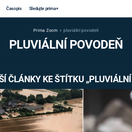
Časopis
Sledujte prima+
Prima Zoom
pluviální povodeň
Věda a
Války
PLUVIÁLNÍ POVODEŇ
technika
STUDENÁ V
KORONAVIRUS
VÁLKA VE
VIETNAMU
VESMÍR
Í ČLÁNKY KE ŠTÍTKU „PLUVIÁLN
VÁLEČNÉ FI
MARS
SERIÁLY
Záhady a
Zajímav
konspirace