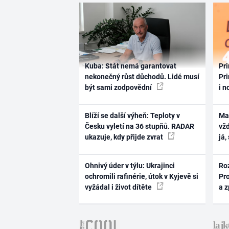
Kuba: Stát nemá garantovat
Pri
nekonečný růst důchodů. Lidé musí
Pri
být sami zodpovědní
i n
Blíží se další výheň: Teploty v
Ma
Česku vyletí na 36 stupňů. RADAR
vž
ukazuje, kdy přijde zvrat
já,
Ohnivý úder v týlu: Ukrajinci
Ro
ochromili rafinérie, útok v Kyjevě si
Pr
vyžádal i život dítěte
a 