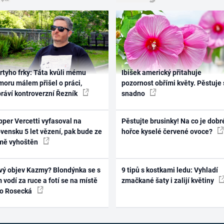
rtyho frky: Táta kvůli mému
Ibišek americký přitahuje
oru málem přišel o práci,
pozornost obřími květy. Pěstuje 
práví kontroverzní Řezník
snadno
per Vercetti vyfasoval na
Pěstujte brusinky! Na co je dobr
vensku 5 let vězení, pak bude ze
hořce kyselé červené ovoce?
mě vyhoštěn
vý objev Kazmy? Blondýnka se s
9 tipů s kostkami ledu: Vyhladí
 vodí za ruce a fotí se na místě
zmačkané šaty i zalijí květiny
ko Rosecká