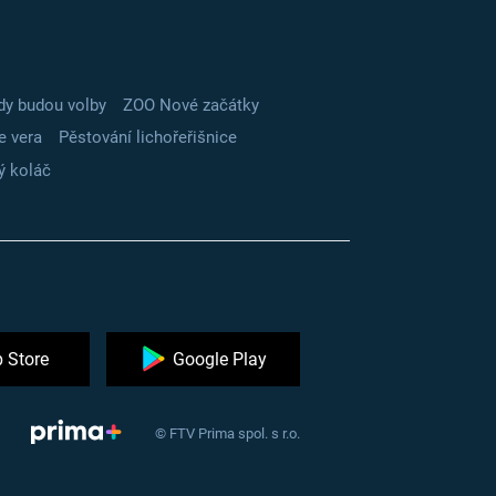
dy budou volby
ZOO Nové začátky
e vera
Pěstování lichořeřišnice
ý koláč
 Store
Google Play
© FTV Prima spol. s r.o.