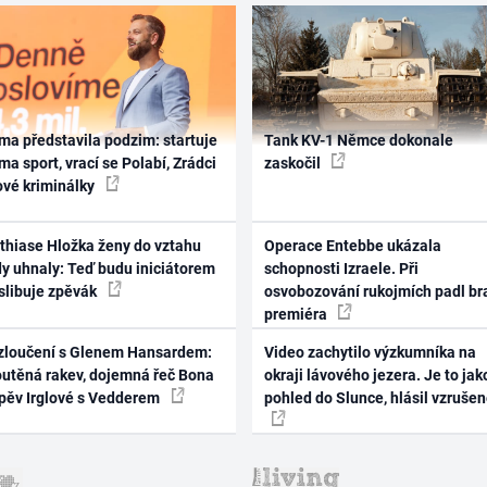
ma představila podzim: startuje
Tank KV-1 Němce dokonale
ma sport, vrací se Polabí, Zrádci
zaskočil
ové kriminálky
thiase Hložka ženy do vztahu
Operace Entebbe ukázala
dy uhnaly: Teď budu iniciátorem
schopnosti Izraele. Při
 slibuje zpěvák
osvobozování rukojmích padl br
premiéra
zloučení s Glenem Hansardem:
Video zachytilo výzkumníka na
outěná rakev, dojemná řeč Bona
okraji lávového jezera. Je to jak
zpěv Irglové s Vedderem
pohled do Slunce, hlásil vzruše