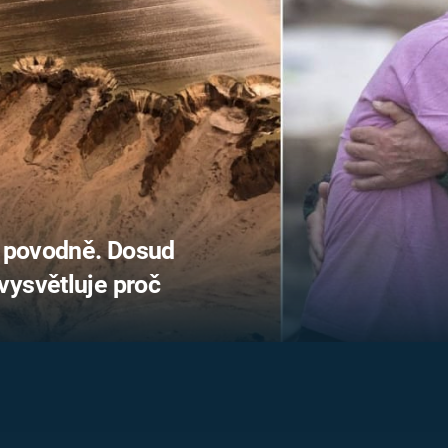
FILMY VERS
REALITA
UFO A
MIMOZEMŠŤANÉ
HORORY VE
REALITA
UTAJENÉ PŘÍBĚHY
ČESKÝCH DĚJIN
OPTICKÉ ILU
KLAMY
ALTERNATIVNÍ
HISTORIE
é povodně. Dosud
vysvětluje proč