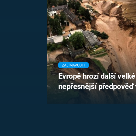
MARIE TEREZIE
ADOLF HITLER
NAPOLEON
BONAPARTE
ATENTÁT NA
REINHARDA
BRITSKÁ
HEYDRICHA
KRÁLOVSKÁ
RODINA
PRVNÍ SVĚTOVÁ
VÁLKA
ZAJÍMAVOSTI
Evropě hrozí další velk
nepřesnější předpověď 