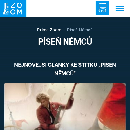
ŽIVĚ
Trendy:
ZRÁDCI
UFO
DRUHÁ SVĚTOVÁ VÁLKA
Prima Zoom
Píseň Němců
PÍSEŇ NĚMCŮ
ZÁHADY
VETŘELCI DÁVNOVĚKU
NEJNOVĚJŠÍ ČLÁNKY KE ŠTÍTKU „PÍSEŇ
NĚMCŮ“
Témata
Témata
Pořady
TV Program