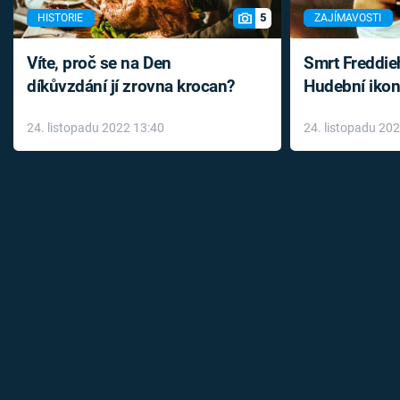
5
HISTORIE
ZAJÍMAVOSTI
Víte, proč se na Den
Smrt Freddie
díkůvzdání jí zrovna krocan?
Hudební ikon
až do konce 
24. listopadu 2022 13:40
24. listopadu 20
léky