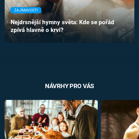
Časopis
ZAJÍMAVOSTI
Sledujte prima+
Nejdrsnější hymny světa: Kde se pořád
zpívá hlavně o krvi?
Přihlášení
Sledujte nás
NÁVRHY PRO VÁS