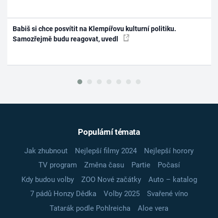
Babiš si chce posvítit na Klempířovu kulturní politiku.
Samozřejmě budu reagovat, uvedl
Populární témata
Jak zhubnout
Nejlepší filmy 2024
Nejlepší horory
TV program
Změna času
Partie
Počasí
Kdy budou volby
ZOO Nové začátky
Auto – katalog
7 pádů Honzy Dědka
Volby 2025
Svařené víno
Tatarák podle Pohlreicha
Aloe vera