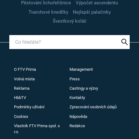
Pěstování lichořeřišnice
Výpočet ascendentu
Tvarohové knedlíky
Nejlepší palačinky
Švestkový koláč
O FTV Prima
Management
Volná místa
Press
Reklama
Castingy a výzvy
HbbTV
Kontakty
Podmínky užívání
Zpracování osobních údajů
Cookies
Nápověda
Vlastník FTV Prima spol. s
Redakce
r.o.