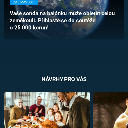
ZAJÍMAVOSTI
Časopis
Vaše sonda na balónku může obletět celou
Sledujte prima+
zeměkouli. Přihlaste se do soutěže
o 25 000 korun!
Přihlášení
Sledujte nás
NÁVRHY PRO VÁS