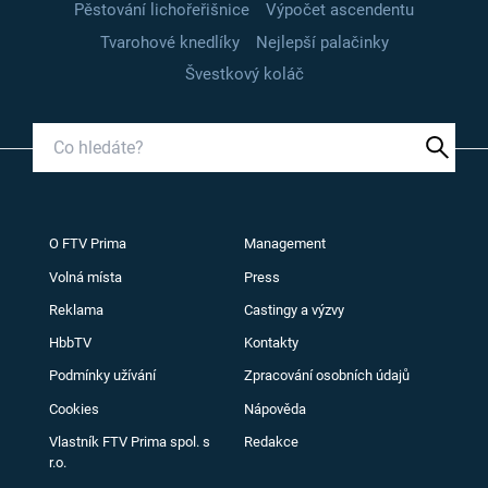
Pěstování lichořeřišnice
Výpočet ascendentu
Tvarohové knedlíky
Nejlepší palačinky
Švestkový koláč
O FTV Prima
Management
Volná místa
Press
Reklama
Castingy a výzvy
HbbTV
Kontakty
Podmínky užívání
Zpracování osobních údajů
Cookies
Nápověda
Vlastník FTV Prima spol. s
Redakce
r.o.