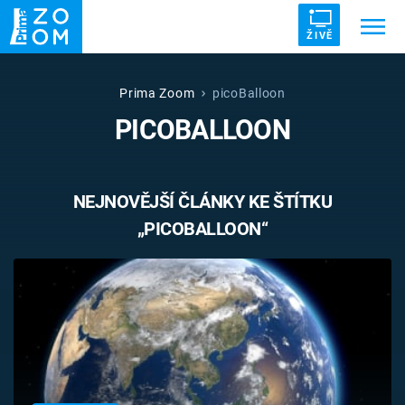
ŽIVĚ
Trendy:
ZRÁDCI
UFO
DRUHÁ SVĚTOVÁ VÁLKA
Prima Zoom
picoBalloon
PICOBALLOON
ZÁHADY
VETŘELCI DÁVNOVĚKU
NEJNOVĚJŠÍ ČLÁNKY KE ŠTÍTKU
„PICOBALLOON“
Témata
Témata
Pořady
TV Program