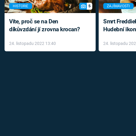
5
HISTORIE
ZAJÍMAVOSTI
Víte, proč se na Den
Smrt Freddie
díkůvzdání jí zrovna krocan?
Hudební ikon
až do konce 
24. listopadu 2022 13:40
24. listopadu 20
léky