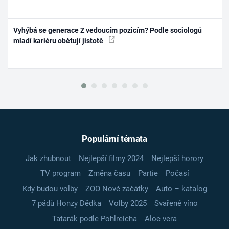
Vyhýbá se generace Z vedoucím pozicím? Podle sociologů
mladí kariéru obětují jistotě
Populární témata
Jak zhubnout
Nejlepší filmy 2024
Nejlepší horory
TV program
Změna času
Partie
Počasí
Kdy budou volby
ZOO Nové začátky
Auto – katalog
7 pádů Honzy Dědka
Volby 2025
Svařené víno
Tatarák podle Pohlreicha
Aloe vera