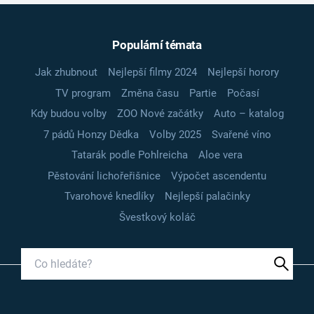
Populární témata
Jak zhubnout
Nejlepší filmy 2024
Nejlepší horory
TV program
Změna času
Partie
Počasí
Kdy budou volby
ZOO Nové začátky
Auto – katalog
7 pádů Honzy Dědka
Volby 2025
Svařené víno
Tatarák podle Pohlreicha
Aloe vera
Pěstování lichořeřišnice
Výpočet ascendentu
Tvarohové knedlíky
Nejlepší palačinky
Švestkový koláč