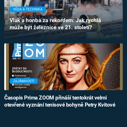
Časopis
VĚDA A TECHNIKA
Sledujte prima+
Vlak a honba za rekordem: Jak rychlá
může být železnice ve 21. století?
Přihlášení
Sledujte nás
ZAJÍMAVOSTI
Časopis Prima ZOOM přináší tentokrát velmi
otevřené vyznání tenisové bohyně Petry Kvitové