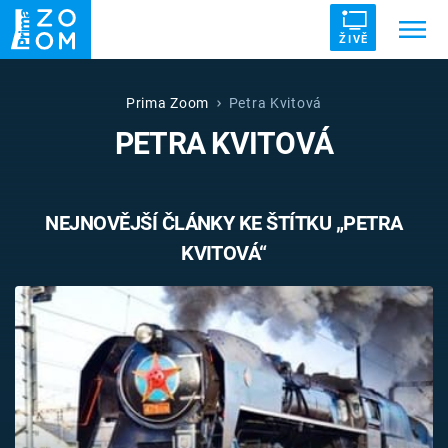
ŽIVĚ
Trendy:
ZRÁDCI
UFO
DRUHÁ SVĚTOVÁ VÁLKA
Prima Zoom
Petra Kvitová
PETRA KVITOVÁ
ZÁHADY
VETŘELCI DÁVNOVĚKU
NEJNOVĚJŠÍ ČLÁNKY KE ŠTÍTKU „PETRA
KVITOVÁ“
Témata
Témata
Pořady
TV Program