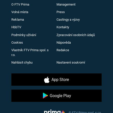
O FTV Prima
Management
Volná místa
Press
Reklama
Castingy a výzvy
HbbTV
Kontakty
Podmínky užívání
Zpracování osobních údajů
Cookies
Nápověda
Vlastník FTV Prima spol. s
Redakce
r.o.
Nahlásit chybu
Nastavení soukromí
App Store
Google Play
© FTV Prima spol. s r.o.