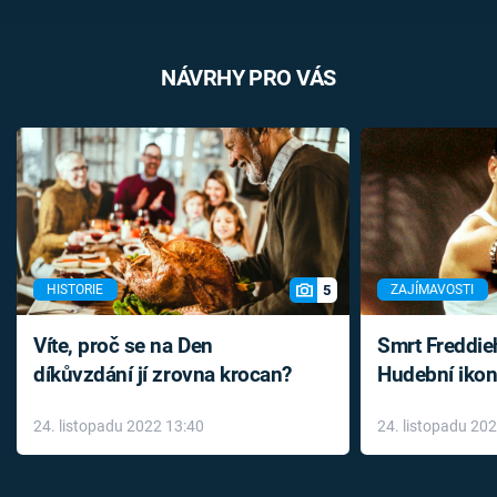
NÁVRHY PRO VÁS
5
HISTORIE
ZAJÍMAVOSTI
Víte, proč se na Den
Smrt Freddie
díkůvzdání jí zrovna krocan?
Hudební ikon
až do konce 
24. listopadu 2022 13:40
24. listopadu 20
léky