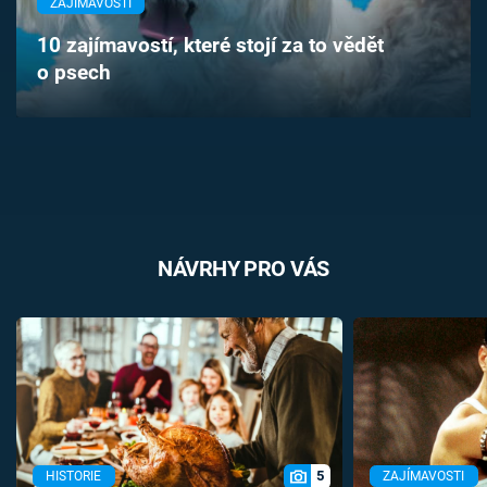
ZAJÍMAVOSTI
Časopis
10 zajímavostí, které stojí za to vědět
o psech
Sledujte prima+
Přihlášení
Sledujte nás
NÁVRHY PRO VÁS
5
HISTORIE
ZAJÍMAVOSTI