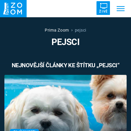
ŽIVĚ
Trendy:
ZRÁDCI
UFO
DRUHÁ SVĚTOVÁ VÁLKA
Prima Zoom
pejsci
PEJSCI
ZÁHADY
VETŘELCI DÁVNOVĚKU
NEJNOVĚJŠÍ ČLÁNKY KE ŠTÍTKU „PEJSCI“
Témata
Témata
Pořady
TV Program