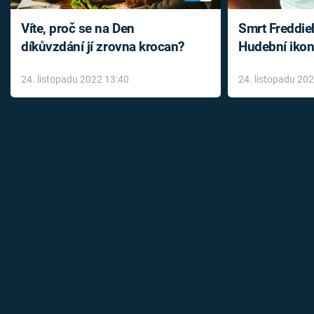
Víte, proč se na Den
Smrt Freddie
díkůvzdání jí zrovna krocan?
Hudební ikon
až do konce 
24. listopadu 2022 13:40
24. listopadu 20
léky