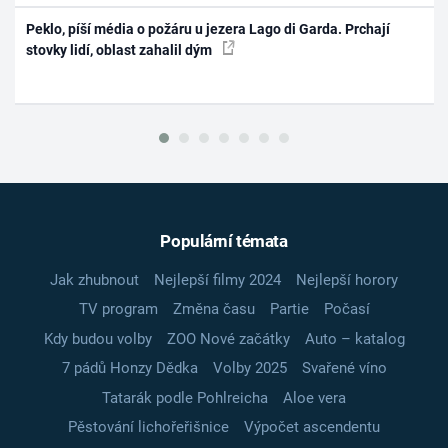
Peklo, píší média o požáru u jezera Lago di Garda. Prchají
stovky lidí, oblast zahalil dým
Populární témata
Jak zhubnout
Nejlepší filmy 2024
Nejlepší horory
TV program
Změna času
Partie
Počasí
Kdy budou volby
ZOO Nové začátky
Auto – katalog
7 pádů Honzy Dědka
Volby 2025
Svařené víno
Tatarák podle Pohlreicha
Aloe vera
Pěstování lichořeřišnice
Výpočet ascendentu