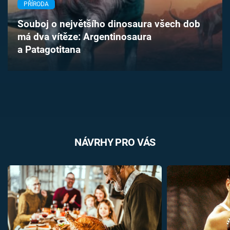
PŘÍRODA
Časopis
Souboj o největšího dinosaura všech dob
Sledujte prima+
má dva vítěze: Argentinosaura
a Patagotitana
Přihlášení
Sledujte nás
NÁVRHY PRO VÁS