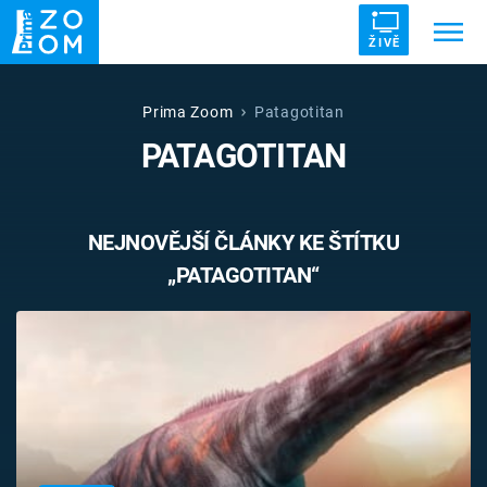
ŽIVĚ
Trendy:
ZRÁDCI
UFO
DRUHÁ SVĚTOVÁ VÁLKA
Prima Zoom
Patagotitan
PATAGOTITAN
ZÁHADY
VETŘELCI DÁVNOVĚKU
NEJNOVĚJŠÍ ČLÁNKY KE ŠTÍTKU
„PATAGOTITAN“
Témata
Témata
Pořady
TV Program