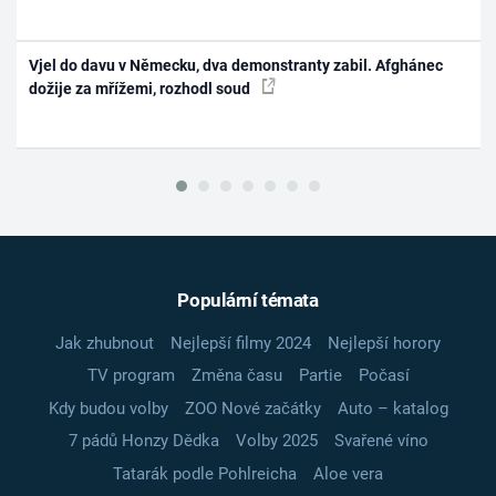
Vjel do davu v Německu, dva demonstranty zabil. Afghánec
dožije za mřížemi, rozhodl soud
Populární témata
Jak zhubnout
Nejlepší filmy 2024
Nejlepší horory
TV program
Změna času
Partie
Počasí
Kdy budou volby
ZOO Nové začátky
Auto – katalog
7 pádů Honzy Dědka
Volby 2025
Svařené víno
Tatarák podle Pohlreicha
Aloe vera