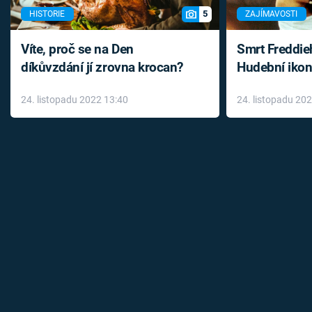
5
HISTORIE
ZAJÍMAVOSTI
Víte, proč se na Den
Smrt Freddie
díkůvzdání jí zrovna krocan?
Hudební ikon
až do konce 
24. listopadu 2022 13:40
24. listopadu 20
léky