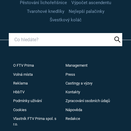
Pěstování lichořeřišnice
Výpočet ascendentu
Tvarohové knedlíky
Nejlepší palačinky
Švestkový koláč
O FTV Prima
Management
Volná místa
Press
Reklama
Castingy a výzvy
HbbTV
Kontakty
Podmínky užívání
Zpracování osobních údajů
Cookies
Nápověda
Vlastník FTV Prima spol. s
Redakce
r.o.