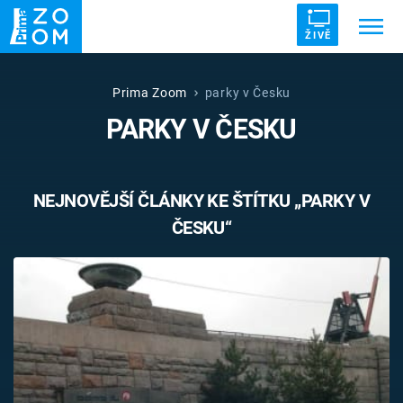
ŽIVĚ
Trendy:
ZRÁDCI
UFO
DRUHÁ SVĚTOVÁ VÁLKA
Prima Zoom
parky v Česku
PARKY V ČESKU
ZÁHADY
VETŘELCI DÁVNOVĚKU
NEJNOVĚJŠÍ ČLÁNKY KE ŠTÍTKU „PARKY V
ČESKU“
Témata
Témata
Pořady
TV Program