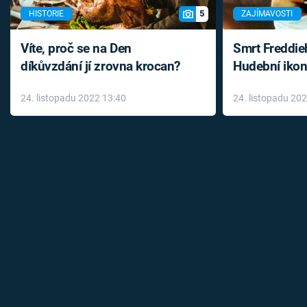
5
HISTORIE
ZAJÍMAVOSTI
Víte, proč se na Den
Smrt Freddie
díkůvzdání jí zrovna krocan?
Hudební ikon
až do konce 
24. listopadu 2022 13:40
24. listopadu 20
léky