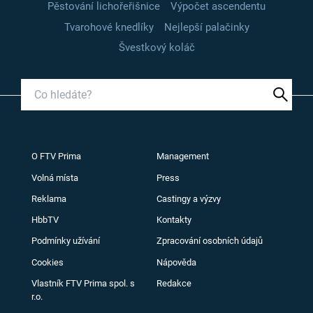
Pěstování lichořeřišnice
Výpočet ascendentu
Tvarohové knedlíky
Nejlepší palačinky
Švestkový koláč
O FTV Prima
Management
Volná místa
Press
Reklama
Castingy a výzvy
HbbTV
Kontakty
Podmínky užívání
Zpracování osobních údajů
Cookies
Nápověda
Vlastník FTV Prima spol. s
Redakce
r.o.