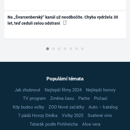
Na „Švarcenberský“ kanál už neodbočíte. Chyba vydržela 30
let, teď ceduli celou odstraní
Populární témata
Jak zhubnout
Nejlepší filmy 2024
Nejlepší horory
TV program
Změna času
Partie
Počasí
Kdy budou volby
ZOO Nové začátky
Auto – katalog
7 pádů Honzy Dědka
Volby 2025
Svařené víno
Tatarák podle Pohlreicha
Aloe vera