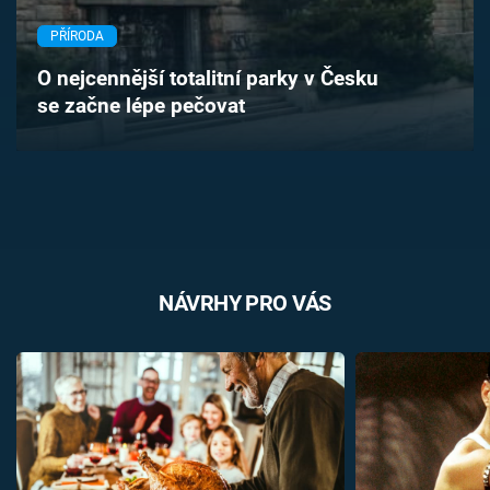
Časopis
PŘÍRODA
Sledujte prima+
O nejcennější totalitní parky v Česku
se začne lépe pečovat
Přihlášení
Sledujte nás
NÁVRHY PRO VÁS