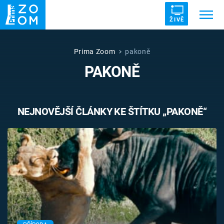
ŽIVĚ
Trendy:
ZRÁDCI
UFO
DRUHÁ SVĚTOVÁ VÁLKA
Prima Zoom
pakoně
PAKONĚ
ZÁHADY
VETŘELCI DÁVNOVĚKU
NEJNOVĚJŠÍ ČLÁNKY KE ŠTÍTKU „PAKONĚ“
Témata
Témata
Pořady
TV Program