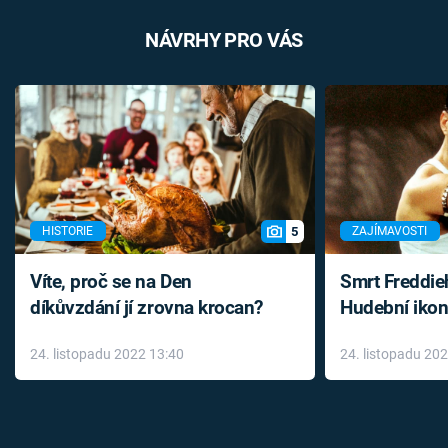
NÁVRHY PRO VÁS
5
HISTORIE
ZAJÍMAVOSTI
Víte, proč se na Den
Smrt Freddie
díkůvzdání jí zrovna krocan?
Hudební ikon
až do konce 
24. listopadu 2022 13:40
24. listopadu 20
léky