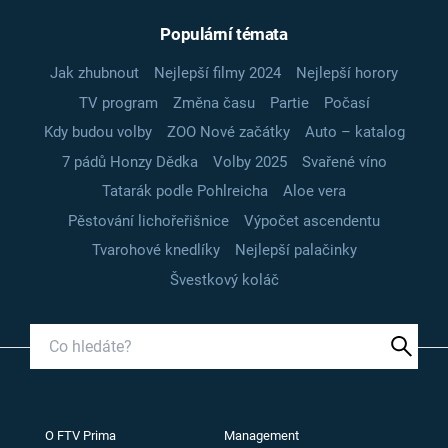
Populární témata
Jak zhubnout
Nejlepší filmy 2024
Nejlepší horory
TV program
Změna času
Partie
Počasí
Kdy budou volby
ZOO Nové začátky
Auto – katalog
7 pádů Honzy Dědka
Volby 2025
Svařené víno
Tatarák podle Pohlreicha
Aloe vera
Pěstování lichořeřišnice
Výpočet ascendentu
Tvarohové knedlíky
Nejlepší palačinky
Švestkový koláč
O FTV Prima
Management