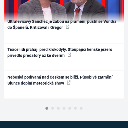
Ultralevicový Sánchez je žábou na prameni, pustil se Vondra
do Španělů. Kritizoval i Gregor
Tisíce lidí prchají před krokodýly. Stoupající keňské jezero
přivedlo predátory až ke dveřím
Nebeská podívaná nad Českem se blíží. Působivé zatmění
Slunce doplní meteorická show