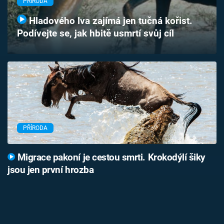
PŘÍRODA
Časopis
Hladového lva zajímá jen tučná kořist.
Podívejte se, jak hbitě usmrtí svůj cíl
Sledujte prima+
Přihlášení
Sledujte nás
PŘÍRODA
Migrace pakoní je cestou smrti. Krokodýlí šiky
jsou jen první hrozba