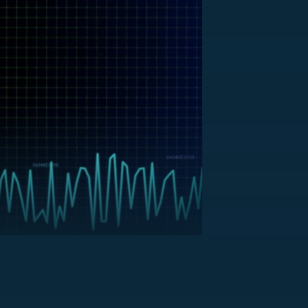
US
RSUS
ZE A