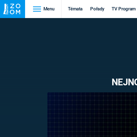
Menu
Témata
Pořady
TV Program
Cestování
Historie
HRADY A ZÁMKY
VIKINGOVÉ
HEDVÁBNÁ STEZKA
EPIDEMIE A
PANDEMIE
PŘÍRODA
NEJNO
STAROVĚKÝ EGYPT
Druhá
Výročí
světová válka