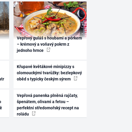
Vepřový guláš s houbami a pórkem
– krémový a voňavý pokrm z
jednoho hrnce
Křupavé květákové minipizzy s
olomouckými tvarůžky: bezlepkový
atr
oběd s typicky českým sýrem
Vepřová panenka plněná rajčaty,
o
špenátem, olivami a fetou –
ně
perfektní středomořský recept na
roládu