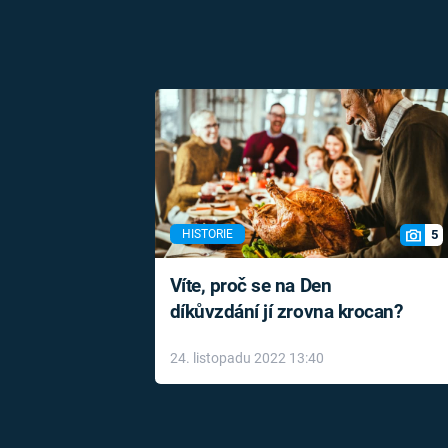
5
HISTORIE
Víte, proč se na Den
díkůvzdání jí zrovna krocan?
24. listopadu 2022 13:40