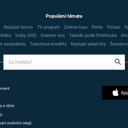
Populární témata
Nejlepší horory
TV program
Změna času
Partie
Počasí
K
Dědka
Volby 2025
Svařené víno
Tatarák podle Pohlreicha
Alo
t ascendentu
Tvarohové knedlíky
Nejlepší palačinky
Švestkov
ement
App
y a výzvy
ty
vání osobních údajů