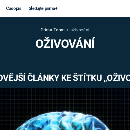
Časopis
Sledujte prima+
Prima Zoom
oživování
Věda a
Války
OŽIVOVÁNÍ
technika
STUDENÁ V
KORONAVIRUS
VÁLKA VE
VIETNAMU
VESMÍR
VĚJŠÍ ČLÁNKY KE ŠTÍTKU „OŽIV
VÁLEČNÉ FI
MARS
SERIÁLY
Záhady a
Zajímav
konspirace