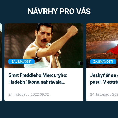
NÁVRHY PRO VÁS
ZAJÍMAVOSTI
ZAJÍMAVOSTI
Smrt Freddieho Mercuryho:
Jeskyňář se c
Hudební ikona nahrávala
pasti. V ext
až do konce života a odmítala
prožil noční
24. listopadu 2022 09:32
24. listopadu 20
léky
klaustrofobi