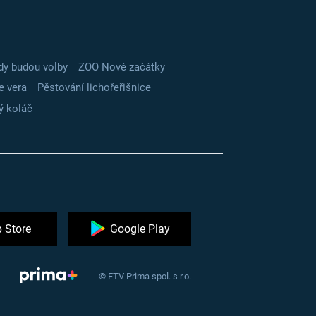
dy budou volby
ZOO Nové začátky
e vera
Pěstování lichořeřišnice
ý koláč
 Store
Google Play
© FTV Prima spol. s r.o.