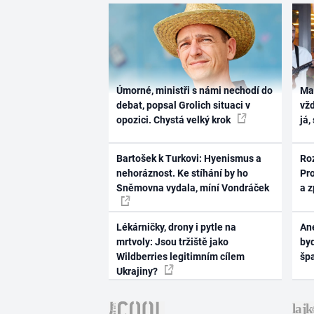
Úmorné, ministři s námi nechodí do
Ma
debat, popsal Grolich situaci v
vž
opozici. Chystá velký krok
já,
Bartošek k Turkovi: Hyenismus a
Ro
nehoráznost. Ke stíhání by ho
Pr
Sněmovna vydala, míní Vondráček
a 
Lékárničky, drony i pytle na
Ane
mrtvoly: Jsou tržiště jako
byd
Wildberries legitimním cílem
šp
Ukrajiny?