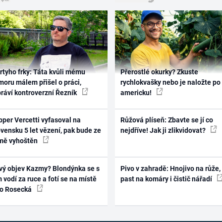
rtyho frky: Táta kvůli mému
Přerostlé okurky? Zkuste
oru málem přišel o práci,
rychlokvašky nebo je naložte po
práví kontroverzní Řezník
americku!
per Vercetti vyfasoval na
Růžová plíseň: Zbavte se jí co
vensku 5 let vězení, pak bude ze
nejdříve! Jak ji zlikvidovat?
mě vyhoštěn
vý objev Kazmy? Blondýnka se s
Pivo v zahradě: Hnojivo na růže,
 vodí za ruce a fotí se na místě
past na komáry i čistič nářadí
ko Rosecká