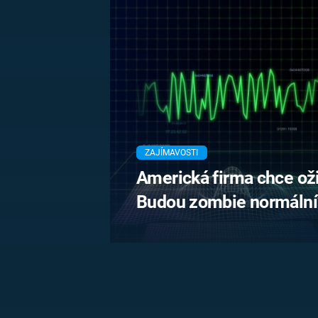
MARIE TEREZIE
ADOLF HITLER
NAPOLEON
BONAPARTE
ATENTÁT NA
REINHARDA
BRITSKÁ
HEYDRICHA
KRÁLOVSKÁ
RODINA
PRVNÍ SVĚTOVÁ
VÁLKA
ZAJÍMAVOSTI
Americká firma chce ož
Budou zombie normální