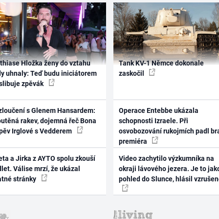
thiase Hložka ženy do vztahu
Tank KV-1 Němce dokonale
dy uhnaly: Teď budu iniciátorem
zaskočil
 slibuje zpěvák
zloučení s Glenem Hansardem:
Operace Entebbe ukázala
outěná rakev, dojemná řeč Bona
schopnosti Izraele. Při
zpěv Irglové s Vedderem
osvobozování rukojmích padl br
premiéra
ta a Jirka z AYTO spolu zkouší
Video zachytilo výzkumníka na
let. Válise mrzí, že ukázal
okraji lávového jezera. Je to jak
atné stránky
pohled do Slunce, hlásil vzruše