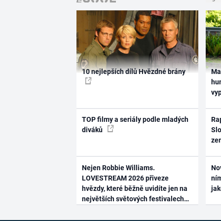
10 nejlepších dílů Hvězdné brány
Ma
hum
vy
TOP filmy a seriály podle mladých
Rap
diváků
Slo
ze
Nejen Robbie Williams.
No
LOVESTREAM 2026 přiveze
ním
hvězdy, které běžně uvidíte jen na
ja
největších světových festivalech