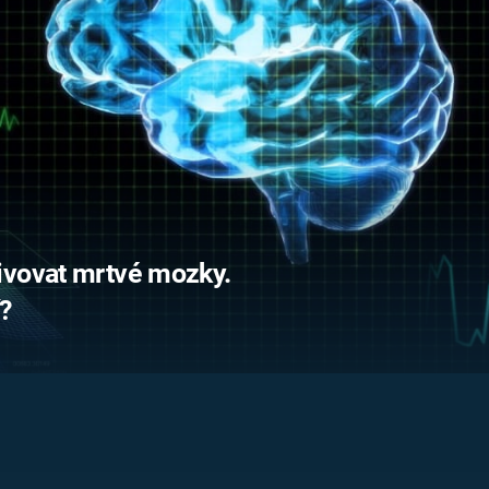
FILMY VERS
REALITA
UFO A
MIMOZEMŠŤANÉ
HORORY VE
REALITA
UTAJENÉ PŘÍBĚHY
ČESKÝCH DĚJIN
OPTICKÉ ILU
KLAMY
ALTERNATIVNÍ
HISTORIE
ivovat mrtvé mozky.
?