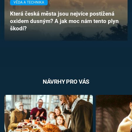
VĚDA A TECHNIKA
Časopis
Která česká města jsou nejvíce postižená
Sledujte prima+
oxidem dusným? A jak moc nám tento plyn
škodí?
Přihlášení
Sledujte nás
NÁVRHY PRO VÁS