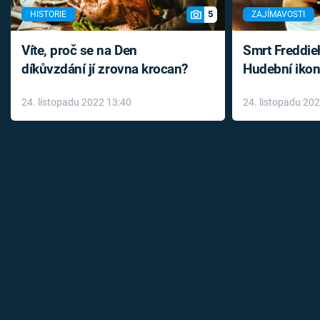
5
HISTORIE
ZAJÍMAVOSTI
Víte, proč se na Den
Smrt Freddie
díkůvzdání jí zrovna krocan?
Hudební ikon
až do konce 
24. listopadu 2022 13:40
24. listopadu 20
léky