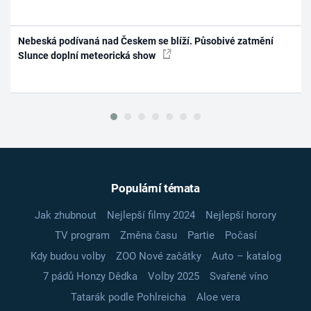
Nebeská podívaná nad Českem se blíží. Působivé zatmění
Slunce doplní meteorická show
Populární témata
Jak zhubnout
Nejlepší filmy 2024
Nejlepší horory
TV program
Změna času
Partie
Počasí
Kdy budou volby
ZOO Nové začátky
Auto – katalog
7 pádů Honzy Dědka
Volby 2025
Svařené víno
Tatarák podle Pohlreicha
Aloe vera