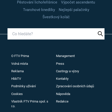
Pěstování lichořeřišnice
Výpočet ascendentu
Tvarohové knedlíky
Nejlepší palačinky
Švestkový koláč
O FTV Prima
Management
Volná místa
Press
Reklama
Castingy a výzvy
HbbTV
Kontakty
Podmínky užívání
Zpracování osobních údajů
Cookies
Nápověda
Vlastník FTV Prima spol. s
Redakce
r.o.