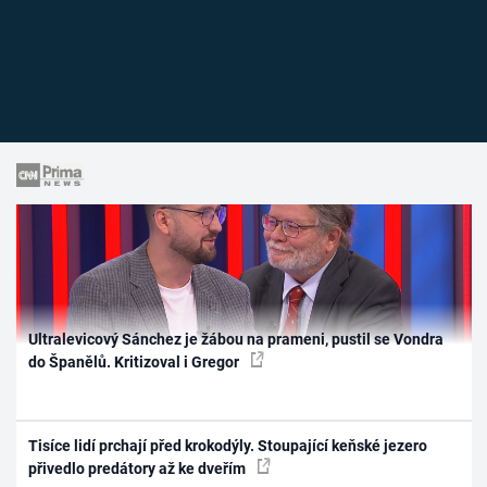
Ultralevicový Sánchez je žábou na prameni, pustil se Vondra
do Španělů. Kritizoval i Gregor
Tisíce lidí prchají před krokodýly. Stoupající keňské jezero
přivedlo predátory až ke dveřím