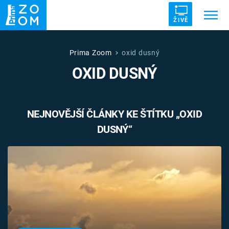
ŽIVĚ
Trendy:
ZRÁDCI
UFO
DRUHÁ SVĚTOVÁ VÁLKA
Prima Zoom
oxid dusný
OXID DUSNÝ
ZÁHADY
VETŘELCI DÁVNOVĚKU
NEJNOVĚJŠÍ ČLÁNKY KE ŠTÍTKU „OXID
DUSNÝ“
Témata
Témata
Pořady
TV Program