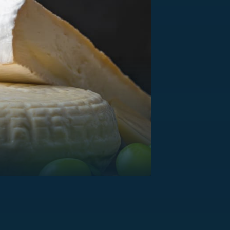
US
RSUS
ZE A