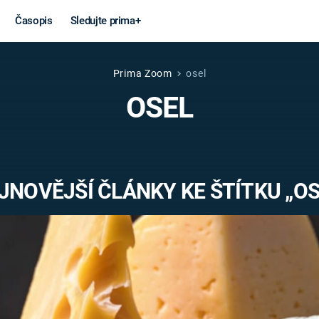
Časopis
Sledujte prima+
Prima Zoom
osel
Věda a
Války
OSEL
technika
STUDENÁ V
KORONAVIRUS
VÁLKA VE
VIETNAMU
VESMÍR
JNOVĚJŠÍ ČLÁNKY KE ŠTÍTKU „OS
VÁLEČNÉ FI
MARS
SERIÁLY
Záhady a
Zajímav
konspirace