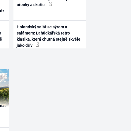
ořechy a skořicí
atr
Holandský salát se sýrem a
o
salámem: Lahůdkářská retro
ně
klasika, která chutná stejně skvěle
jako dřív
ína,