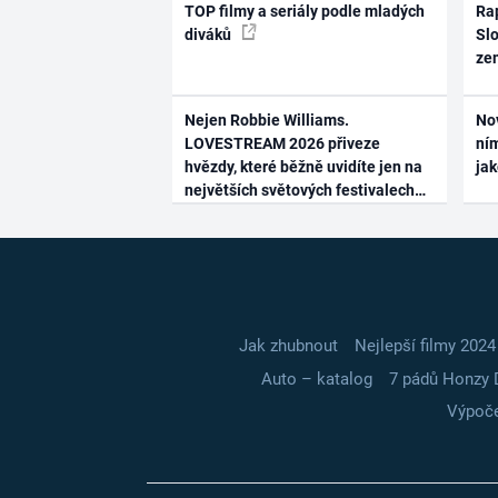
TOP filmy a seriály podle mladých
Rap
diváků
Slo
ze
Nejen Robbie Williams.
No
LOVESTREAM 2026 přiveze
ním
hvězdy, které běžně uvidíte jen na
ja
největších světových festivalech
Jak zhubnout
Nejlepší filmy 2024
Auto – katalog
7 pádů Honzy 
Výpoče