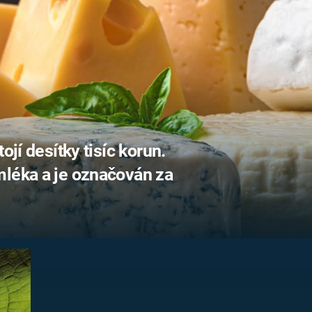
FILMY VERS
REALITA
UFO A
MIMOZEMŠŤANÉ
HORORY VE
REALITA
UTAJENÉ PŘÍBĚHY
ČESKÝCH DĚJIN
OPTICKÉ ILU
KLAMY
ALTERNATIVNÍ
HISTORIE
ojí desítky tisíc korun.
mléka a je označován za