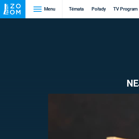
Menu
Témata
Pořady
TV Program
Cestování
Historie
HRADY A ZÁMKY
VIKINGOVÉ
HEDVÁBNÁ STEZKA
EPIDEMIE A
PANDEMIE
PŘÍRODA
NE
STAROVĚKÝ EGYPT
Druhá
Výročí
světová válka