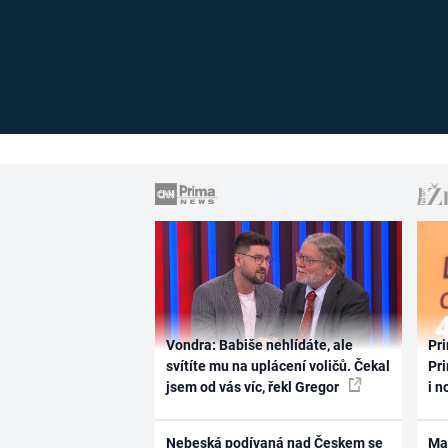
Vondra: Babiše nehlídáte, ale
Pri
svítíte mu na uplácení voličů. Čekal
Pri
jsem od vás víc, řekl Gregor
i n
Nebeská podívaná nad Českem se
Ma