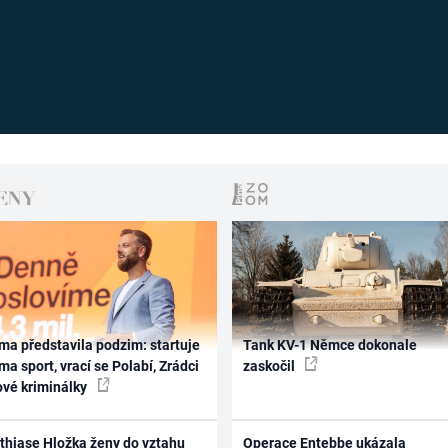
ma představila podzim: startuje
Tank KV-1 Němce dokonale
ma sport, vrací se Polabí, Zrádci
zaskočil
ové kriminálky
thiase Hložka ženy do vztahu
Operace Entebbe ukázala