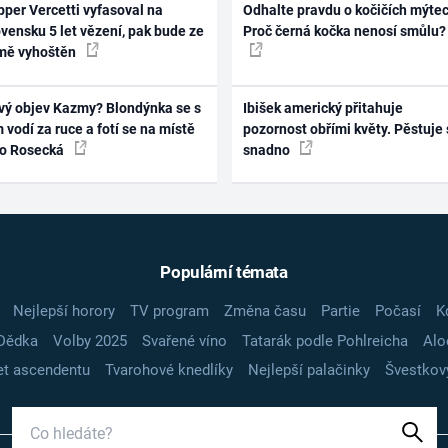
per Vercetti vyfasoval na
Odhalte pravdu o kočičích mýtec
vensku 5 let vězení, pak bude ze
Proč černá kočka nenosí smůlu?
mě vyhoštěn
vý objev Kazmy? Blondýnka se s
Ibišek americký přitahuje
 vodí za ruce a fotí se na místě
pozornost obřími květy. Pěstuje 
ko Rosecká
snadno
Populární témata
Nejlepší horory
TV program
Změna času
Partie
Počasí
K
Dědka
Volby 2025
Svařené víno
Tatarák podle Pohlreicha
Alo
t ascendentu
Tvarohové knedlíky
Nejlepší palačinky
Švestkov