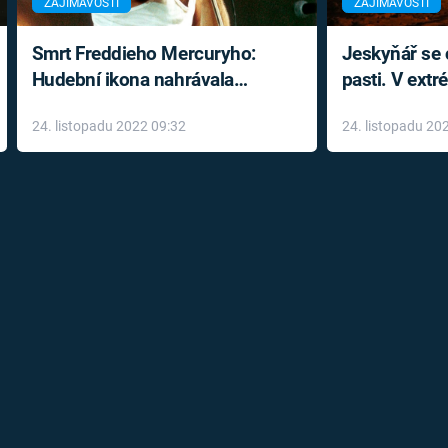
ZAJÍMAVOSTI
ZAJÍMAVOSTI
Smrt Freddieho Mercuryho:
Jeskyňář se c
Hudební ikona nahrávala
pasti. V ext
až do konce života a odmítala
prožil noční
24. listopadu 2022 09:32
24. listopadu 20
léky
klaustrofobi