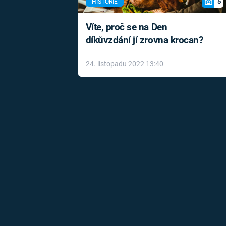
5
HISTORIE
Víte, proč se na Den
díkůvzdání jí zrovna krocan?
24. listopadu 2022 13:40