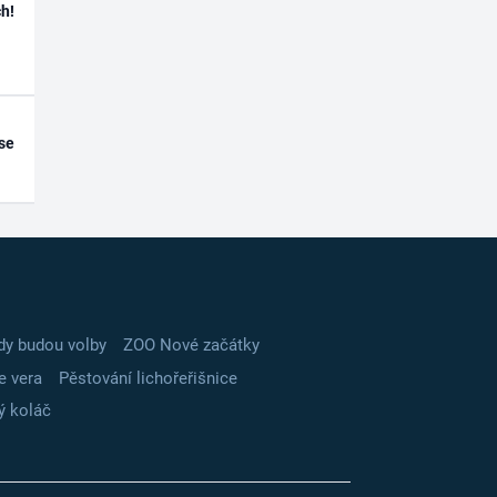
h!
se
dy budou volby
ZOO Nové začátky
e vera
Pěstování lichořeřišnice
ý koláč