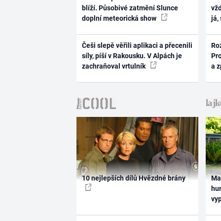
blíží. Působivé zatmění Slunce
vž
doplní meteorická show
já,
Češi slepě věřili aplikaci a přecenili
Ro
síly, píší v Rakousku. V Alpách je
Pr
zachraňoval vrtulník
a 
10 nejlepších dílů Hvězdné brány
Ma
hum
vy