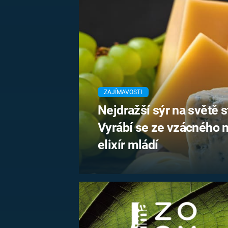
MARIE TEREZIE
ADOLF HITLER
NAPOLEON
BONAPARTE
ATENTÁT NA
REINHARDA
BRITSKÁ
HEYDRICHA
KRÁLOVSKÁ
RODINA
PRVNÍ SVĚTOVÁ
VÁLKA
ZAJÍMAVOSTI
Nejdražší sýr na světě st
Vyrábí se ze vzácného 
elixír mládí