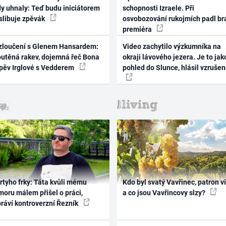
dy uhnaly: Teď budu iniciátorem
schopnosti Izraele. Při
 slibuje zpěvák
osvobozování rukojmích padl br
premiéra
zloučení s Glenem Hansardem:
Video zachytilo výzkumníka na
outěná rakev, dojemná řeč Bona
okraji lávového jezera. Je to jak
zpěv Irglové s Vedderem
pohled do Slunce, hlásil vzruše
rtyho frky: Táta kvůli mému
Kdo byl svatý Vavřinec, patron v
oru málem přišel o práci,
a co jsou Vavřincovy slzy?
práví kontroverzní Řezník