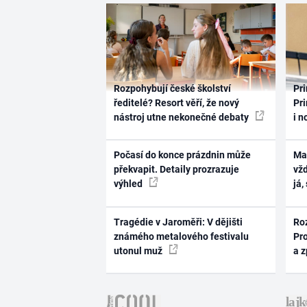
Rozpohybují české školství
Pri
ředitelé? Resort věří, že nový
Pri
nástroj utne nekonečné debaty
i n
Počasí do konce prázdnin může
Ma
překvapit. Detaily prozrazuje
vž
výhled
já,
Tragédie v Jaroměři: V dějišti
Ro
známého metalového festivalu
Pr
utonul muž
a 