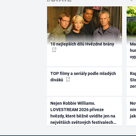
10 nejlepších dílů Hvězdné brány
Ma
hum
vy
TOP filmy a seriály podle mladých
Rap
diváků
Slo
ze
Nejen Robbie Williams.
No
LOVESTREAM 2026 přiveze
ním
hvězdy, které běžně uvidíte jen na
ja
největších světových festivalech