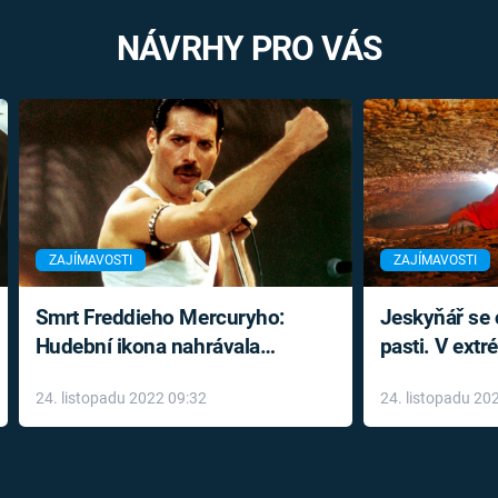
NÁVRHY PRO VÁS
ZAJÍMAVOSTI
ZAJÍMAVOSTI
Smrt Freddieho Mercuryho:
Jeskyňář se c
Hudební ikona nahrávala
pasti. V ext
až do konce života a odmítala
prožil noční
24. listopadu 2022 09:32
24. listopadu 20
léky
klaustrofobi