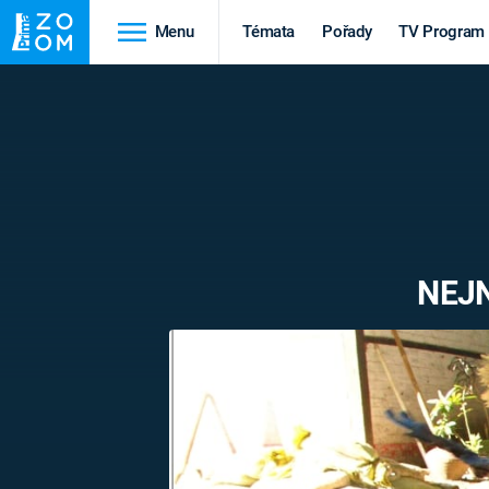
Menu
Témata
Pořady
TV Program
Cestování
Historie
HRADY A ZÁMKY
VIKINGOVÉ
HEDVÁBNÁ STEZKA
EPIDEMIE A
PANDEMIE
PŘÍRODA
NEJN
STAROVĚKÝ EGYPT
Druhá
Výročí
světová válka