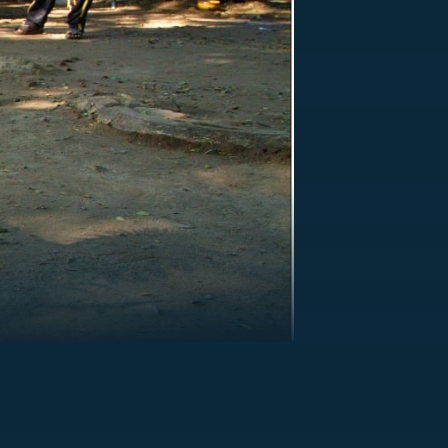
US
RSUS
ZE A