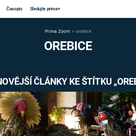
Časopis
Sledujte prima+
Prima Zoom
orebice
Věda a
Války
OREBICE
technika
STUDENÁ V
KORONAVIRUS
VÁLKA VE
VIETNAMU
VESMÍR
OVĚJŠÍ ČLÁNKY KE ŠTÍTKU „ORE
VÁLEČNÉ FI
MARS
SERIÁLY
Záhady a
Zajímav
konspirace