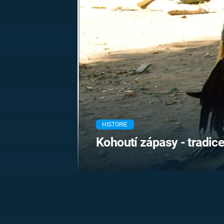
MARIE TEREZIE
ADOLF HITLER
NAPOLEON
BONAPARTE
ATENTÁT NA
REINHARDA
BRITSKÁ
HEYDRICHA
KRÁLOVSKÁ
RODINA
PRVNÍ SVĚTOVÁ
VÁLKA
HISTORIE
Kohoutí zápasy - tradice