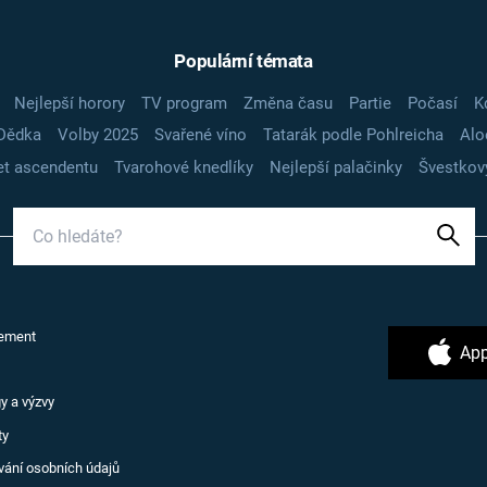
Populární témata
Nejlepší horory
TV program
Změna času
Partie
Počasí
K
Dědka
Volby 2025
Svařené víno
Tatarák podle Pohlreicha
Alo
t ascendentu
Tvarohové knedlíky
Nejlepší palačinky
Švestkov
ement
App
y a výzvy
ty
vání osobních údajů