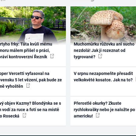
rtyho frky: Táta kvůli mému
Muchomůrku růžovku ani sucho
oru málem přišel o práci,
nezdolá! Jak ji rozeznat od
práví kontroverzní Řezník
tygrované?
per Vercetti vyfasoval na
V srpnu nezapomeňte přesadit
vensku 5 let vězení, pak bude ze
velkokvěté kosatce. Jak na to?
mě vyhoštěn
vý objev Kazmy? Blondýnka se s
Přerostlé okurky? Zkuste
 vodí za ruce a fotí se na místě
rychlokvašky nebo je naložte po
ko Rosecká
americku!