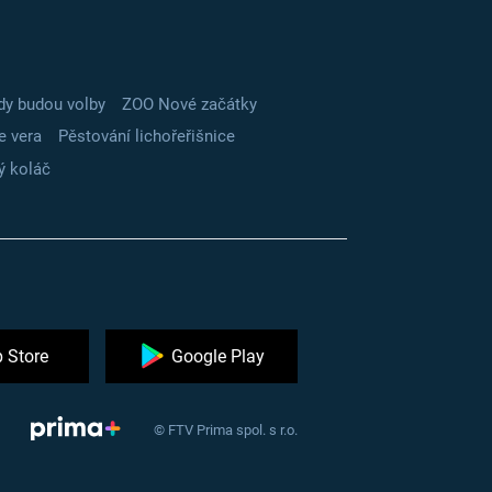
dy budou volby
ZOO Nové začátky
e vera
Pěstování lichořeřišnice
ý koláč
 Store
Google Play
© FTV Prima spol. s r.o.