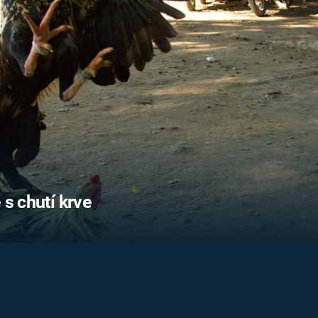
FILMY VERS
REALITA
UFO A
MIMOZEMŠŤANÉ
HORORY VE
REALITA
UTAJENÉ PŘÍBĚHY
ČESKÝCH DĚJIN
OPTICKÉ ILU
KLAMY
ALTERNATIVNÍ
HISTORIE
 s chutí krve