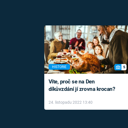
5
HISTORIE
Víte, proč se na Den
díkůvzdání jí zrovna krocan?
24. listopadu 2022 13:40