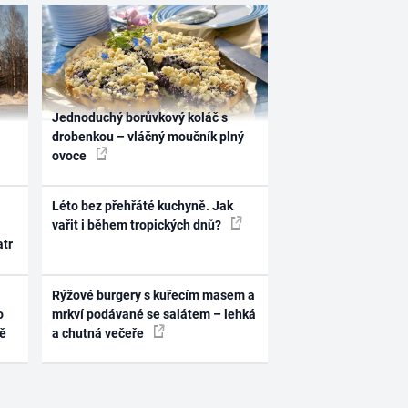
Jednoduchý borůvkový koláč s
drobenkou – vláčný moučník plný
ovoce
Léto bez přehřáté kuchyně. Jak
vařit i během tropických dnů?
atr
Rýžové burgery s kuřecím masem a
o
mrkví podávané se salátem – lehká
ně
a chutná večeře