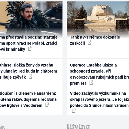
ma představila podzim: startuje
Tank KV-1 Němce dokonale
ma sport, vrací se Polabí, Zrádci
zaskočil
ové kriminálky
thiase Hložka ženy do vztahu
Operace Entebbe ukázala
dy uhnaly: Teď budu iniciátorem
schopnosti Izraele. Při
 slibuje zpěvák
osvobozování rukojmích padl br
premiéra
zloučení s Glenem Hansardem:
Video zachytilo výzkumníka na
outěná rakev, dojemná řeč Bona
okraji lávového jezera. Je to jak
zpěv Irglové s Vedderem
pohled do Slunce, hlásil vzruše