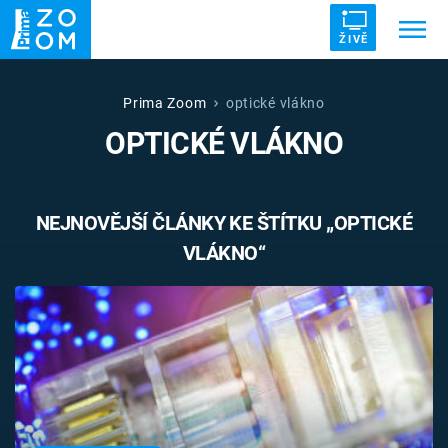
ŽIVĚ
Trendy:
ZRÁDCI
UFO
DRUHÁ SVĚTOVÁ VÁLKA
Prima Zoom
optické vlákno
OPTICKÉ VLÁKNO
ZÁHADY
VETŘELCI DÁVNOVĚKU
NEJNOVĚJŠÍ ČLÁNKY KE ŠTÍTKU „OPTICKÉ
VLÁKNO“
Témata
Témata
Pořady
TV Program