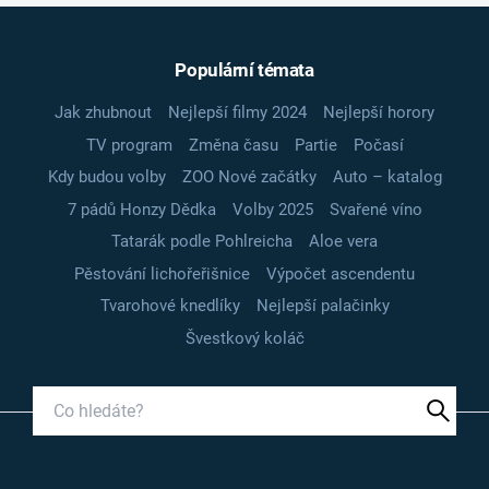
Populární témata
Jak zhubnout
Nejlepší filmy 2024
Nejlepší horory
TV program
Změna času
Partie
Počasí
Kdy budou volby
ZOO Nové začátky
Auto – katalog
7 pádů Honzy Dědka
Volby 2025
Svařené víno
Tatarák podle Pohlreicha
Aloe vera
Pěstování lichořeřišnice
Výpočet ascendentu
Tvarohové knedlíky
Nejlepší palačinky
Švestkový koláč