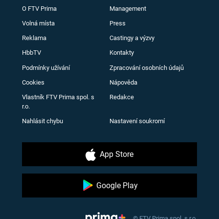
O FTV Prima
Management
Volná místa
Press
Reklama
Castingy a výzvy
HbbTV
Kontakty
Podmínky užívání
Zpracování osobních údajů
Cookies
Nápověda
Vlastník FTV Prima spol. s
Redakce
r.o.
Nahlásit chybu
Nastavení soukromí
App Store
Google Play
© FTV Prima spol. s r.o.