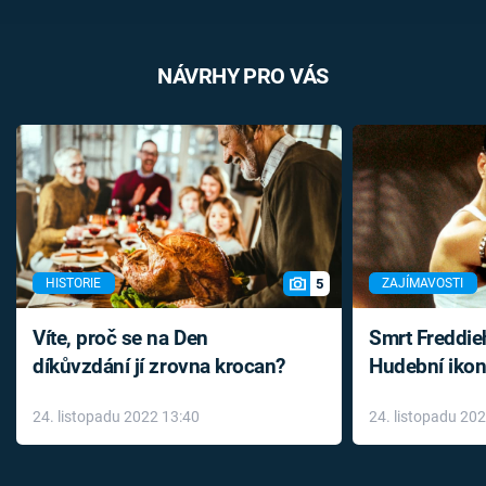
NÁVRHY PRO VÁS
5
HISTORIE
ZAJÍMAVOSTI
Víte, proč se na Den
Smrt Freddie
díkůvzdání jí zrovna krocan?
Hudební ikon
až do konce 
24. listopadu 2022 13:40
24. listopadu 20
léky