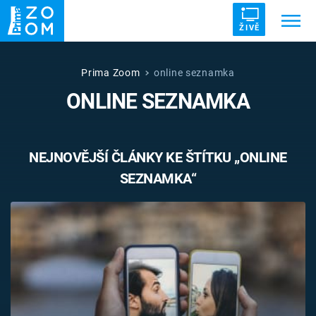
ŽIVĚ
Trendy:
ZRÁDCI
UFO
DRUHÁ SVĚTOVÁ VÁLKA
Prima Zoom
online seznamka
ONLINE SEZNAMKA
ZÁHADY
VETŘELCI DÁVNOVĚKU
NEJNOVĚJŠÍ ČLÁNKY KE ŠTÍTKU „ONLINE
SEZNAMKA“
Témata
Témata
Pořady
TV Program