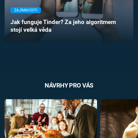
Časopis
ZAJÍMAVOSTI
Sledujte prima+
Jak funguje Tinder? Za jeho algoritmem
stojí velká věda
Přihlášení
Sledujte nás
NÁVRHY PRO VÁS