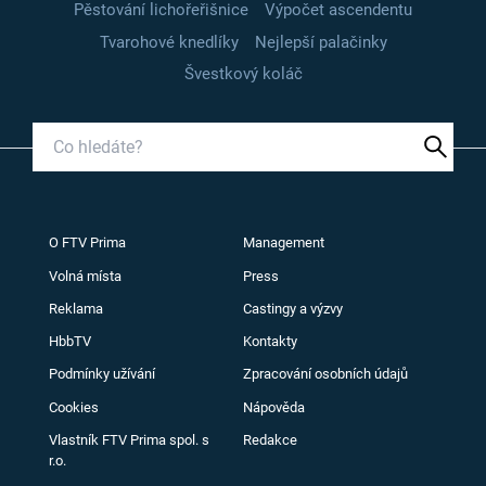
Pěstování lichořeřišnice
Výpočet ascendentu
Tvarohové knedlíky
Nejlepší palačinky
Švestkový koláč
O FTV Prima
Management
Volná místa
Press
Reklama
Castingy a výzvy
HbbTV
Kontakty
Podmínky užívání
Zpracování osobních údajů
Cookies
Nápověda
Vlastník FTV Prima spol. s
Redakce
r.o.