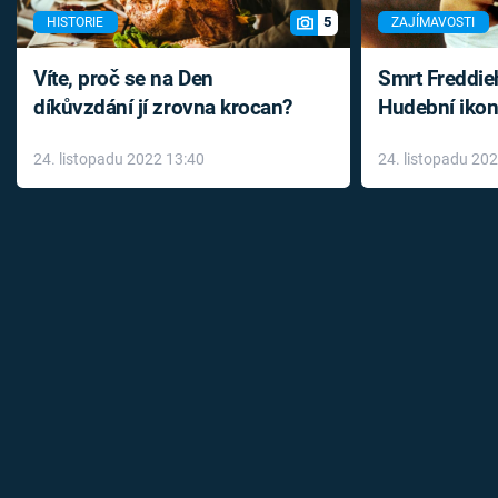
5
HISTORIE
ZAJÍMAVOSTI
Víte, proč se na Den
Smrt Freddie
díkůvzdání jí zrovna krocan?
Hudební ikon
až do konce 
24. listopadu 2022 13:40
24. listopadu 20
léky