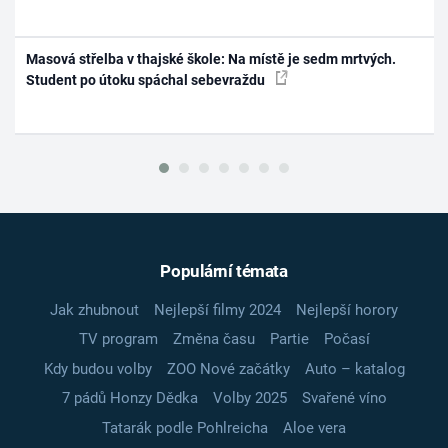
Masová střelba v thajské škole: Na místě je sedm mrtvých.
Student po útoku spáchal sebevraždu
Populární témata
Jak zhubnout
Nejlepší filmy 2024
Nejlepší horory
TV program
Změna času
Partie
Počasí
Kdy budou volby
ZOO Nové začátky
Auto – katalog
7 pádů Honzy Dědka
Volby 2025
Svařené víno
Tatarák podle Pohlreicha
Aloe vera