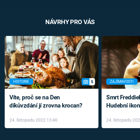
NÁVRHY PRO VÁS
5
HISTORIE
ZAJÍMAVOSTI
Víte, proč se na Den
Smrt Freddie
díkůvzdání jí zrovna krocan?
Hudební ikon
až do konce 
24. listopadu 2022 13:40
24. listopadu 20
léky