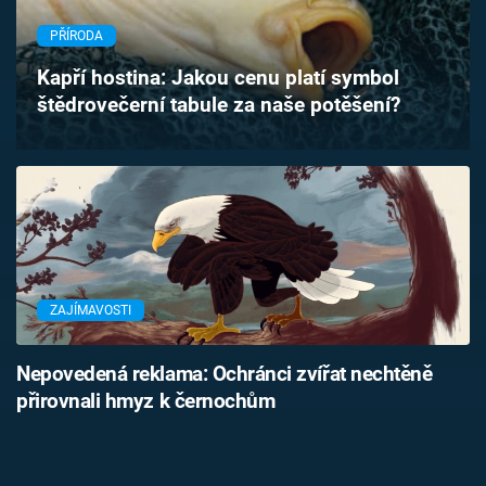
Časopis
PŘÍRODA
Sledujte prima+
Kapří hostina: Jakou cenu platí symbol
štědrovečerní tabule za naše potěšení?
Přihlášení
Sledujte nás
ZAJÍMAVOSTI
Nepovedená reklama: Ochránci zvířat nechtěně
přirovnali hmyz k černochům