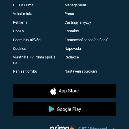
O FTV Prima
Management
Volná místa
Press
Reklama
Castingy a výzvy
HbbTV
Kontakty
Podmínky užívání
Zpracování osobních údajů
Cookies
Nápověda
Vlastník FTV Prima spol. s
Redakce
r.o.
Nahlásit chybu
Nastavení soukromí
App Store
Google Play
© FTV Prima spol. s r.o.