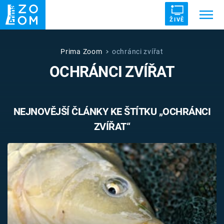
ŽIVĚ
Trendy:
ZRÁDCI
UFO
DRUHÁ SVĚTOVÁ VÁLKA
Prima Zoom
ochránci zvířat
OCHRÁNCI ZVÍŘAT
ZÁHADY
VETŘELCI DÁVNOVĚKU
NEJNOVĚJŠÍ ČLÁNKY KE ŠTÍTKU „OCHRÁNCI
ZVÍŘAT“
Témata
Témata
Pořady
TV Program