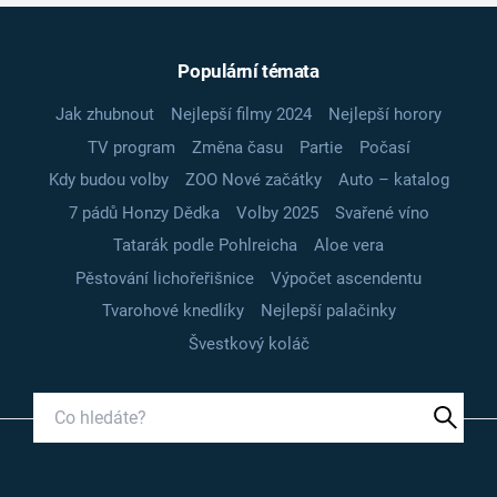
Populární témata
Jak zhubnout
Nejlepší filmy 2024
Nejlepší horory
TV program
Změna času
Partie
Počasí
Kdy budou volby
ZOO Nové začátky
Auto – katalog
7 pádů Honzy Dědka
Volby 2025
Svařené víno
Tatarák podle Pohlreicha
Aloe vera
Pěstování lichořeřišnice
Výpočet ascendentu
Tvarohové knedlíky
Nejlepší palačinky
Švestkový koláč