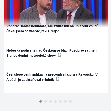
Vondra: Babiše nehlídáte, ale svítíte mu na uplácení voličů.
Čekal jsem od vás víc, řekl Gregor
Nebeská podívaná nad Českem se blíží. Působivé zatmění
Slunce doplní meteorická show
Češi slepě věřili aplikaci a přecenili síly, píší v Rakousku. V
Alpách je zachraňoval vrtulník