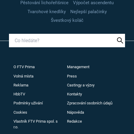
Pěstování lichořeřišnice
Výpočet ascendentu
Tvarohové knedlíky
Nejlepší palačinky
Švestkový koláč
O FTV Prima
Management
Volná místa
Press
Reklama
Castingy a výzvy
HbbTV
Kontakty
Podmínky užívání
Zpracování osobních údajů
Cookies
Nápověda
Vlastník FTV Prima spol. s
Redakce
r.o.