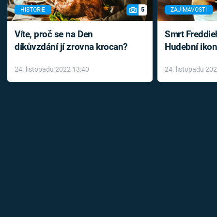
5
HISTORIE
ZAJÍMAVOSTI
Víte, proč se na Den
Smrt Freddie
díkůvzdání jí zrovna krocan?
Hudební ikon
až do konce 
24. listopadu 2022 13:40
24. listopadu 20
léky