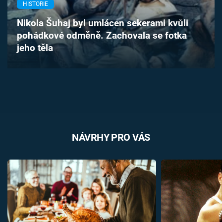
HISTORIE
Časopis
Nikola Šuhaj byl umlácen sekerami kvůli
Sledujte prima+
pohádkové odměně. Zachovala se fotka
jeho těla
Přihlášení
Sledujte nás
NÁVRHY PRO VÁS