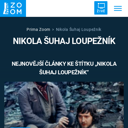
ŽIVĚ
Trendy:
ZRÁDCI
UFO
DRUHÁ SVĚTOVÁ VÁLKA
Prima Zoom
Nikola Šuhaj Loupežník
NIKOLA ŠUHAJ LOUPEŽNÍK
ZÁHADY
VETŘELCI DÁVNOVĚKU
NEJNOVĚJŠÍ ČLÁNKY KE ŠTÍTKU „NIKOLA
ŠUHAJ LOUPEŽNÍK“
Témata
Témata
Pořady
TV Program