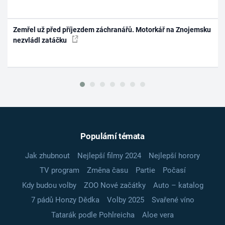
Zemřel už před příjezdem záchranářů. Motorkář na Znojemsku
nezvládl zatáčku
Populární témata
Jak zhubnout
Nejlepší filmy 2024
Nejlepší horory
TV program
Změna času
Partie
Počasí
Kdy budou volby
ZOO Nové začátky
Auto – katalog
7 pádů Honzy Dědka
Volby 2025
Svařené víno
Tatarák podle Pohlreicha
Aloe vera