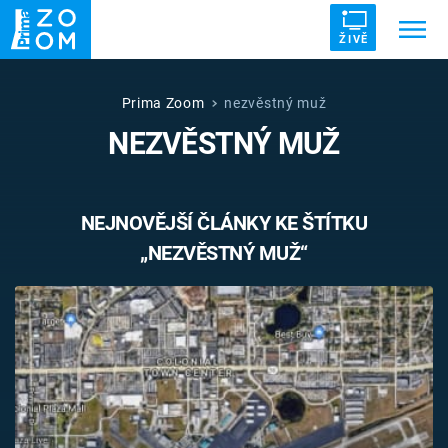
ŽIVĚ
Trendy:
ZRÁDCI
UFO
DRUHÁ SVĚTOVÁ VÁLKA
Prima Zoom
nezvěstný muž
NEZVĚSTNÝ MUŽ
ZÁHADY
VETŘELCI DÁVNOVĚKU
NEJNOVĚJŠÍ ČLÁNKY KE ŠTÍTKU
„NEZVĚSTNÝ MUŽ“
Témata
Témata
Pořady
TV Program