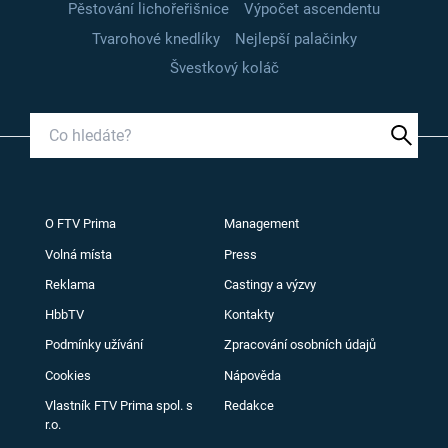
Pěstování lichořeřišnice
Výpočet ascendentu
Tvarohové knedlíky
Nejlepší palačinky
Švestkový koláč
O FTV Prima
Management
Volná místa
Press
Reklama
Castingy a výzvy
HbbTV
Kontakty
Podmínky užívání
Zpracování osobních údajů
Cookies
Nápověda
Vlastník FTV Prima spol. s
Redakce
r.o.