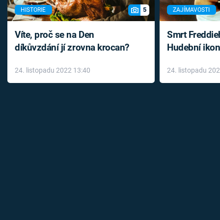
5
HISTORIE
ZAJÍMAVOSTI
Víte, proč se na Den
Smrt Freddie
díkůvzdání jí zrovna krocan?
Hudební ikon
až do konce 
24. listopadu 2022 13:40
24. listopadu 20
léky