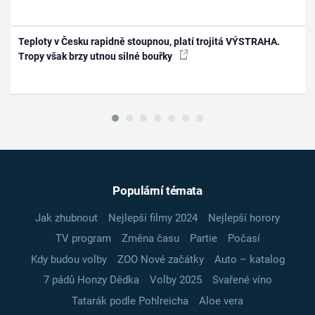
Teploty v Česku rapidně stoupnou, platí trojitá VÝSTRAHA.
Tropy však brzy utnou silné bouřky
Populární témata
Jak zhubnout
Nejlepší filmy 2024
Nejlepší horory
TV program
Změna času
Partie
Počasí
Kdy budou volby
ZOO Nové začátky
Auto – katalog
7 pádů Honzy Dědka
Volby 2025
Svařené víno
Tatarák podle Pohlreicha
Aloe vera