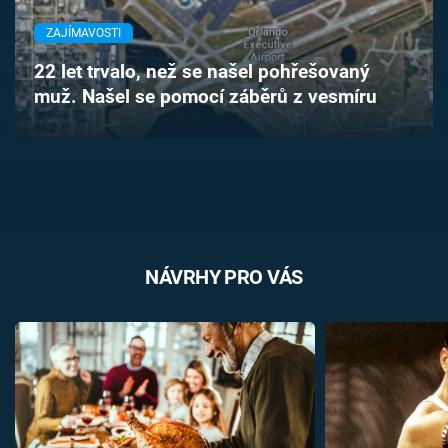
Časopis
ZAJÍMAVOSTI
Sledujte prima+
22 let trvalo, než se našel pohřešovaný
muž. Našel se pomocí záběrů z vesmíru
Přihlášení
Sledujte nás
NÁVRHY PRO VÁS