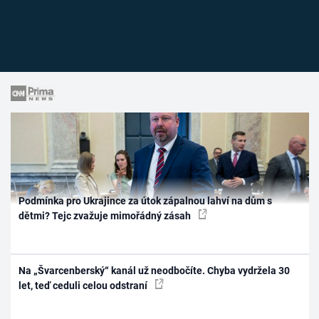
Podmínka pro Ukrajince za útok zápalnou lahví na dům s
dětmi? Tejc zvažuje mimořádný zásah
Na „Švarcenberský“ kanál už neodbočíte. Chyba vydržela 30
let, teď ceduli celou odstraní