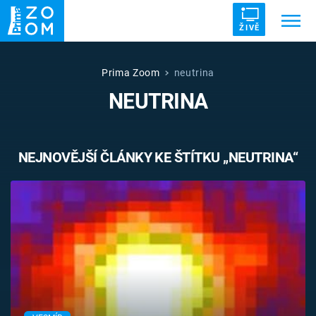
ŽIVĚ
Trendy:
ZRÁDCI
UFO
DRUHÁ SVĚTOVÁ VÁLKA
Prima Zoom
neutrina
NEUTRINA
ZÁHADY
VETŘELCI DÁVNOVĚKU
NEJNOVĚJŠÍ ČLÁNKY KE ŠTÍTKU „NEUTRINA“
Témata
Témata
Pořady
TV Program