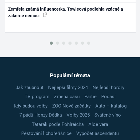
Zemřela známá influencerka. Towleová podlehla vzácné a
zákeřné nemoci
Populární témata
Jak zhubnout
Nejlepší filmy 2024
Nejlepší horory
TV program
Změna času
Partie
Počasí
Kdy budou volby
ZOO Nové začátky
Auto – katalog
7 pádů Honzy Dědka
Volby 2025
Svařené víno
Tatarák podle Pohlreicha
Aloe vera
Pěstování lichořeřišnice
Výpočet ascendentu