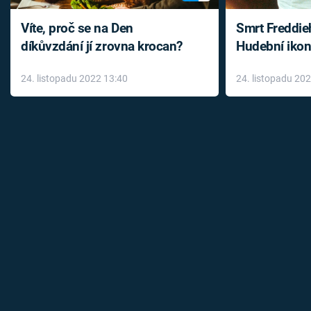
Víte, proč se na Den
Smrt Freddie
díkůvzdání jí zrovna krocan?
Hudební ikon
až do konce 
24. listopadu 2022 13:40
24. listopadu 20
léky