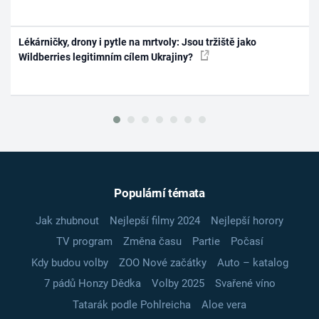
Lékárničky, drony i pytle na mrtvoly: Jsou tržiště jako
Wildberries legitimním cílem Ukrajiny?
Populární témata
Jak zhubnout
Nejlepší filmy 2024
Nejlepší horory
TV program
Změna času
Partie
Počasí
Kdy budou volby
ZOO Nové začátky
Auto – katalog
7 pádů Honzy Dědka
Volby 2025
Svařené víno
Tatarák podle Pohlreicha
Aloe vera