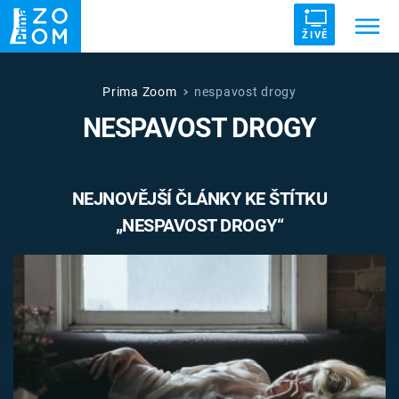
ŽIVĚ
Trendy:
ZRÁDCI
UFO
DRUHÁ SVĚTOVÁ VÁLKA
Prima Zoom
nespavost drogy
NESPAVOST DROGY
ZÁHADY
VETŘELCI DÁVNOVĚKU
NEJNOVĚJŠÍ ČLÁNKY KE ŠTÍTKU
„NESPAVOST DROGY“
Témata
Témata
Pořady
TV Program