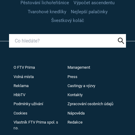
Pěstování lichořeřišnice
Výpočet ascendentu
Tvarohové knedlíky
Nejlepší palačinky
Švestkový koláč
O FTV Prima
Management
Volná místa
Press
Reklama
Castingy a výzvy
HbbTV
Kontakty
Podmínky užívání
Zpracování osobních údajů
Cookies
Nápověda
Vlastník FTV Prima spol. s
Redakce
r.o.