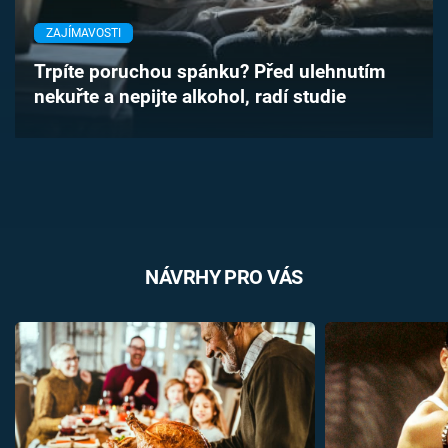
Časopis
ZAJÍMAVOSTI
Sledujte prima+
Trpíte poruchou spánku? Před ulehnutím
nekuřte a nepijte alkohol, radí studie
Přihlášení
Sledujte nás
NÁVRHY PRO VÁS