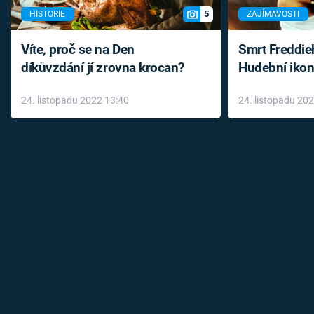
5
HISTORIE
ZAJÍMAVOSTI
Víte, proč se na Den
Smrt Freddie
díkůvzdání jí zrovna krocan?
Hudební ikon
až do konce 
24. listopadu 2022 13:40
24. listopadu 20
léky