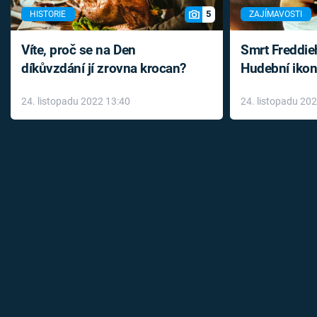
5
HISTORIE
ZAJÍMAVOSTI
Víte, proč se na Den
Smrt Freddie
díkůvzdání jí zrovna krocan?
Hudební ikon
až do konce 
24. listopadu 2022 13:40
24. listopadu 20
léky