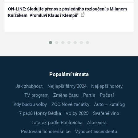
ON-LINE: Sledujte přenos z posledního rozloučení s Milanem
Knížákem. Promluví Klaus i Klempíř
Populární témata
Jak zhubnout
Nejlepší filmy 2024
Nejlepší horory
TV program
Změna času
Partie
Počasí
Kdy budou volby
ZOO Nové začátky
Auto – katalog
7 pádů Honzy Dědka
Volby 2025
Svařené víno
Tatarák podle Pohlreicha
Aloe vera
Pěstování lichořeřišnice
Výpočet ascendentu