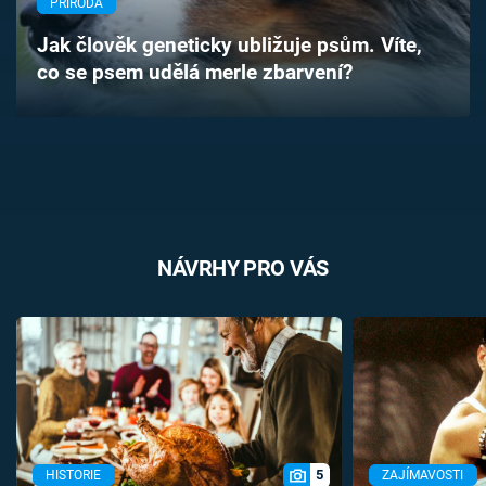
PŘÍRODA
Časopis
Jak člověk geneticky ubližuje psům. Víte,
co se psem udělá merle zbarvení?
Sledujte prima+
Přihlášení
Sledujte nás
NÁVRHY PRO VÁS
5
HISTORIE
ZAJÍMAVOSTI