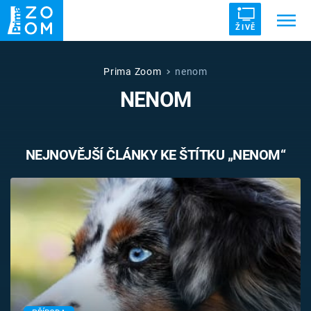
ŽIVĚ
Trendy:
ZRÁDCI
UFO
DRUHÁ SVĚTOVÁ VÁLKA
Prima Zoom
nenom
NENOM
ZÁHADY
VETŘELCI DÁVNOVĚKU
NEJNOVĚJŠÍ ČLÁNKY KE ŠTÍTKU „NENOM“
Témata
Témata
Pořady
TV Program