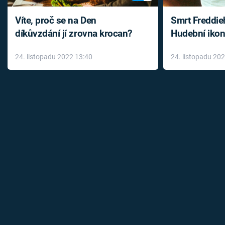
Víte, proč se na Den
Smrt Freddie
díkůvzdání jí zrovna krocan?
Hudební ikon
až do konce 
24. listopadu 2022 13:40
24. listopadu 20
léky