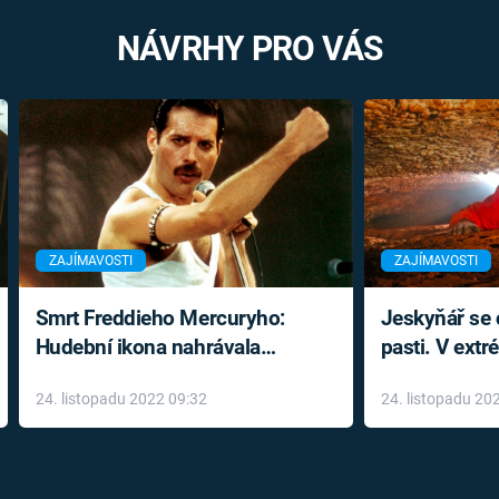
NÁVRHY PRO VÁS
ZAJÍMAVOSTI
ZAJÍMAVOSTI
Smrt Freddieho Mercuryho:
Jeskyňář se c
Hudební ikona nahrávala
pasti. V ext
až do konce života a odmítala
prožil noční
24. listopadu 2022 09:32
24. listopadu 20
léky
klaustrofobi