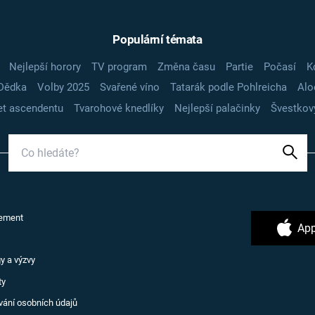
Populární témata
Nejlepší horory
TV program
Změna času
Partie
Počasí
K
Dědka
Volby 2025
Svařené víno
Tatarák podle Pohlreicha
Alo
t ascendentu
Tvarohové knedlíky
Nejlepší palačinky
Švestkov
ement
App
y a výzvy
ty
vání osobních údajů