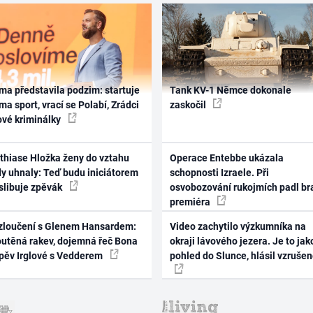
ma představila podzim: startuje
Tank KV-1 Němce dokonale
ma sport, vrací se Polabí, Zrádci
zaskočil
ové kriminálky
thiase Hložka ženy do vztahu
Operace Entebbe ukázala
dy uhnaly: Teď budu iniciátorem
schopnosti Izraele. Při
 slibuje zpěvák
osvobozování rukojmích padl br
premiéra
zloučení s Glenem Hansardem:
Video zachytilo výzkumníka na
outěná rakev, dojemná řeč Bona
okraji lávového jezera. Je to jak
zpěv Irglové s Vedderem
pohled do Slunce, hlásil vzruše