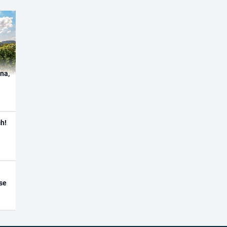
ína,
h!
se