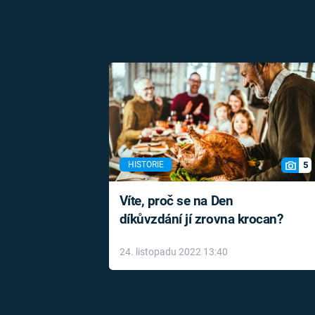
5
HISTORIE
Víte, proč se na Den
díkůvzdání jí zrovna krocan?
24. listopadu 2022 13:40