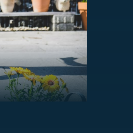
US
RSUS
ZE A