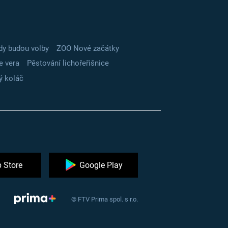
dy budou volby
ZOO Nové začátky
e vera
Pěstování lichořeřišnice
ý koláč
 Store
Google Play
© FTV Prima spol. s r.o.