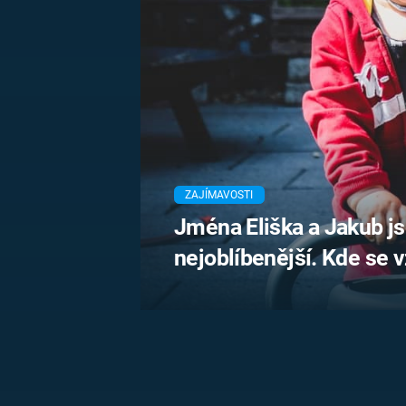
MARIE TEREZIE
ADOLF HITLER
NAPOLEON
BONAPARTE
ATENTÁT NA
REINHARDA
BRITSKÁ
HEYDRICHA
KRÁLOVSKÁ
RODINA
PRVNÍ SVĚTOVÁ
VÁLKA
ZAJÍMAVOSTI
Jména Eliška a Jakub js
nejoblíbenější. Kde se v