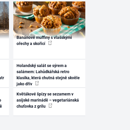
Banánové muffiny s vlašskými
ořechy a skořicí
Holandský salát se sýrem a
salámem: Lahůdkářská retro
atr
klasika, která chutná stejně skvěle
jako dřív
Květákové špízy se sezamem v
o
asijské marinádě – vegetariánská
ně
chuťovka z grilu