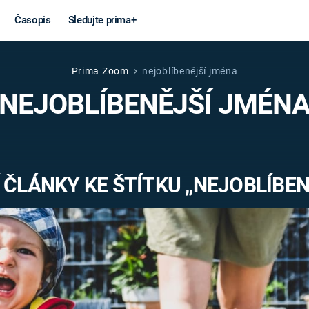
Časopis
Sledujte prima+
Prima Zoom
nejoblíbenější jména
Věda a
Války
NEJOBLÍBENĚJŠÍ JMÉN
technika
STUDENÁ V
KORONAVIRUS
VÁLKA VE
VIETNAMU
VESMÍR
 ČLÁNKY KE ŠTÍTKU „NEJOBLÍBEN
VÁLEČNÉ FI
MARS
SERIÁLY
Záhady a
Zajímav
konspirace