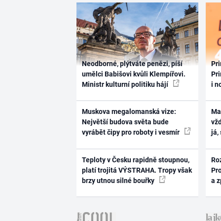
Neodborné, plýtváte penězi, píší
Pri
umělci Babišovi kvůli Klempířovi.
Pri
Ministr kulturní politiku hájí
i n
Muskova megalomanská vize:
Ma
Největší budova světa bude
vž
vyrábět čipy pro roboty i vesmír
já,
Teploty v Česku rapidně stoupnou,
Ro
platí trojitá VÝSTRAHA. Tropy však
Pr
brzy utnou silné bouřky
a 