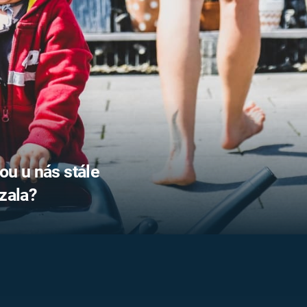
FILMY VERS
REALITA
UFO A
MIMOZEMŠŤANÉ
HORORY VE
REALITA
UTAJENÉ PŘÍBĚHY
ČESKÝCH DĚJIN
OPTICKÉ ILU
KLAMY
ALTERNATIVNÍ
HISTORIE
ou u nás stále
zala?