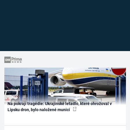
Na pokraji tragédie: Ukrajinské letadlo, které ohrožoval v
Lipsku dron, bylo naložené municí