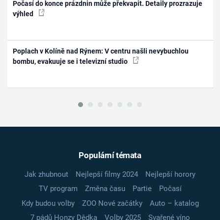
Počasí do konce prázdnin může překvapit. Detaily prozrazuje
výhled
Poplach v Kolíně nad Rýnem: V centru našli nevybuchlou
bombu, evakuuje se i televizní studio
Populární témata
Jak zhubnout
Nejlepší filmy 2024
Nejlepší horory
TV program
Změna času
Partie
Počasí
Kdy budou volby
ZOO Nové začátky
Auto – katalog
7 pádů Honzy Dědka
Volby 2025
Svařené víno