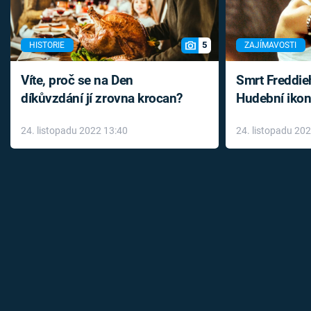
5
HISTORIE
ZAJÍMAVOSTI
Víte, proč se na Den
Smrt Freddie
díkůvzdání jí zrovna krocan?
Hudební ikon
až do konce 
24. listopadu 2022 13:40
24. listopadu 20
léky