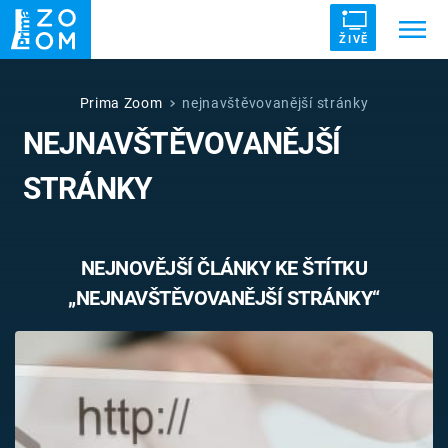
ŽIVĚ
Trendy:
ZRÁDCI
UFO
DRUHÁ SVĚTOVÁ VÁLKA
Prima Zoom
nejnavštěvovanější stránky
NEJNAVŠTĚVOVANĚJŠÍ
ZÁHADY
VETŘELCI DÁVNOVĚKU
STRÁNKY
NEJNOVĚJŠÍ ČLÁNKY KE ŠTÍTKU
Témata
„NEJNAVŠTĚVOVANĚJŠÍ STRÁNKY“
Témata
Pořady
TV Program