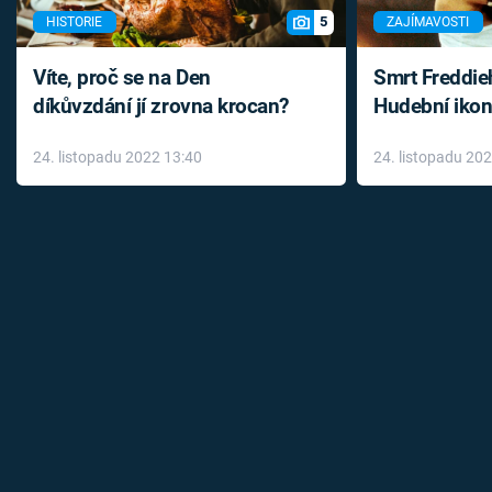
5
HISTORIE
ZAJÍMAVOSTI
Víte, proč se na Den
Smrt Freddie
díkůvzdání jí zrovna krocan?
Hudební ikon
až do konce 
24. listopadu 2022 13:40
24. listopadu 20
léky