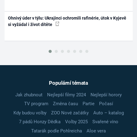
Ohnivý úder v týlu: Ukrajinci ochromili rafinérie, útok v Kyjevě
si vyžádal i život dítěte
Populární témata
Jak zhubnout
Nejlepší filmy 2024
Nejlepší horory
TV program
Změna času
Partie
Počasí
Kdy budou volby
ZOO Nové začátky
Auto – katalog
7 pádů Honzy Dědka
Volby 2025
Svařené víno
Tatarák podle Pohlreicha
Aloe vera