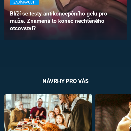
ZAJÍMAVOSTI
Časopis
Blíží se testy antikoncepčního gelu pro
Sledujte prima+
muže. Znamená to konec nechtěného
otcovství?
Přihlášení
Sledujte nás
NÁVRHY PRO VÁS