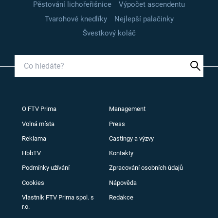
Pěstování lichořeřišnice
Výpočet ascendentu
Tvarohové knedlíky
Nejlepší palačinky
Švestkový koláč
O FTV Prima
Management
Volná místa
Press
Reklama
Castingy a výzvy
HbbTV
Kontakty
Podmínky užívání
Zpracování osobních údajů
Cookies
Nápověda
Vlastník FTV Prima spol. s
Redakce
r.o.