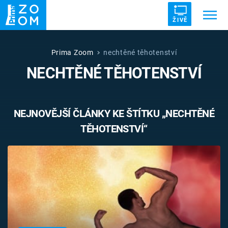
ŽIVĚ
Trendy:
ZRÁDCI
UFO
DRUHÁ SVĚTOVÁ VÁLKA
Prima Zoom
nechtěné těhotenství
NECHTĚNÉ TĚHOTENSTVÍ
ZÁHADY
VETŘELCI DÁVNOVĚKU
NEJNOVĚJŠÍ ČLÁNKY KE ŠTÍTKU „NECHTĚNÉ
TĚHOTENSTVÍ“
Témata
Témata
Pořady
TV Program