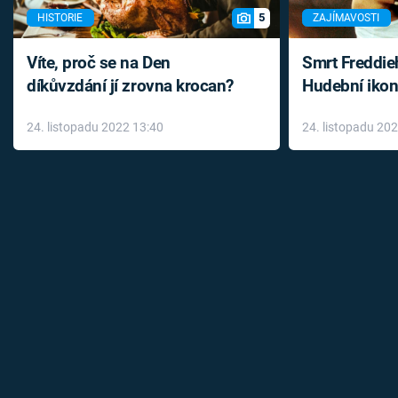
5
HISTORIE
ZAJÍMAVOSTI
Víte, proč se na Den
Smrt Freddie
díkůvzdání jí zrovna krocan?
Hudební ikon
až do konce 
24. listopadu 2022 13:40
24. listopadu 20
léky