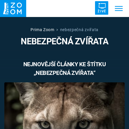
ŽIVĚ
Trendy:
ZRÁDCI
UFO
DRUHÁ SVĚTOVÁ VÁLKA
Prima Zoom
nebezpečná zvířata
NEBEZPEČNÁ ZVÍŘATA
ZÁHADY
VETŘELCI DÁVNOVĚKU
NEJNOVĚJŠÍ ČLÁNKY KE ŠTÍTKU
„NEBEZPEČNÁ ZVÍŘATA“
Témata
Témata
Pořady
TV Program