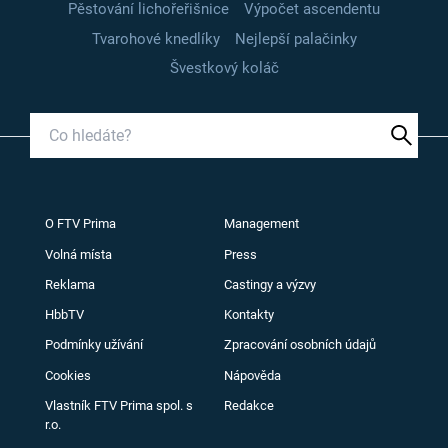
Pěstování lichořeřišnice
Výpočet ascendentu
Tvarohové knedlíky
Nejlepší palačinky
Švestkový koláč
O FTV Prima
Management
Volná místa
Press
Reklama
Castingy a výzvy
HbbTV
Kontakty
Podmínky užívání
Zpracování osobních údajů
Cookies
Nápověda
Vlastník FTV Prima spol. s
Redakce
r.o.