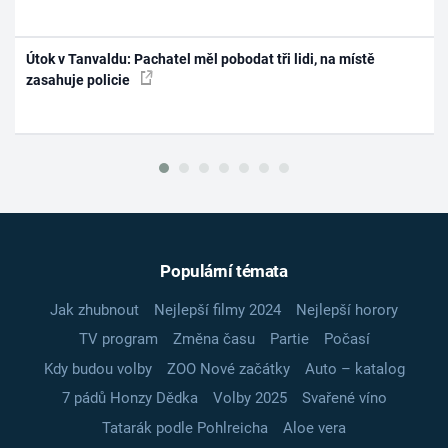
Útok v Tanvaldu: Pachatel měl pobodat tři lidi, na místě
zasahuje policie
Populární témata
Jak zhubnout
Nejlepší filmy 2024
Nejlepší horory
TV program
Změna času
Partie
Počasí
Kdy budou volby
ZOO Nové začátky
Auto – katalog
7 pádů Honzy Dědka
Volby 2025
Svařené víno
Tatarák podle Pohlreicha
Aloe vera