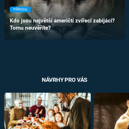
Časopis
PŘÍRODA
Sledujte prima+
Kdo jsou největší američtí zvířecí zabijáci?
Tomu neuvěříte?
Přihlášení
Sledujte nás
NÁVRHY PRO VÁS