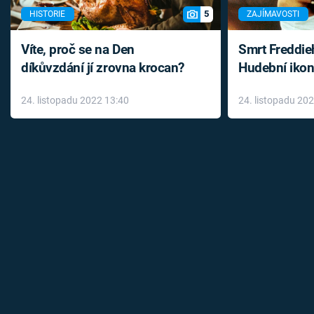
5
HISTORIE
ZAJÍMAVOSTI
Víte, proč se na Den
Smrt Freddie
díkůvzdání jí zrovna krocan?
Hudební ikon
až do konce 
24. listopadu 2022 13:40
24. listopadu 20
léky