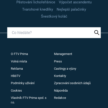
Pěstování lichořeřišnice
Výpočet ascendentu
Tvarohové knedlíky
Nejlepší palačinky
Švestkový koláč
O FTV Prima
Management
Volná místa
Press
Reklama
Castingy a výzvy
HbbTV
Kontakty
Podmínky užívání
Zpracování osobních údajů
Cookies
Nápověda
Vlastník FTV Prima spol. s
Redakce
r.o.