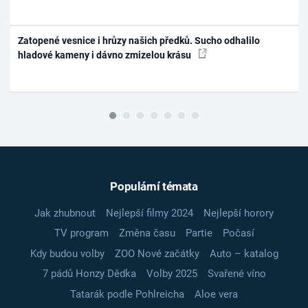
Zatopené vesnice i hrůzy našich předků. Sucho odhalilo
hladové kameny i dávno zmizelou krásu
Populární témata
Jak zhubnout
Nejlepší filmy 2024
Nejlepší horory
TV program
Změna času
Partie
Počasí
Kdy budou volby
ZOO Nové začátky
Auto – katalog
7 pádů Honzy Dědka
Volby 2025
Svařené víno
Tatarák podle Pohlreicha
Aloe vera