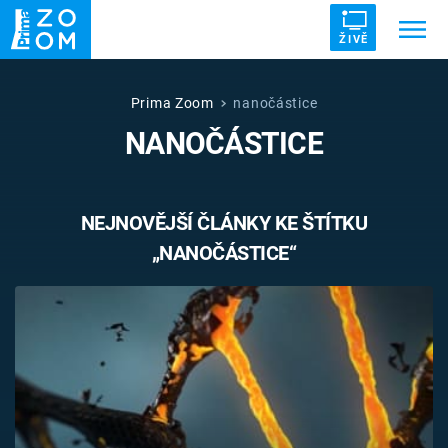
ŽIVĚ
Trendy:
ZRÁDCI
UFO
DRUHÁ SVĚTOVÁ VÁLKA
Prima Zoom
nanočástice
NANOČÁSTICE
ZÁHADY
VETŘELCI DÁVNOVĚKU
NEJNOVĚJŠÍ ČLÁNKY KE ŠTÍTKU
„NANOČÁSTICE“
Témata
Témata
Pořady
TV Program