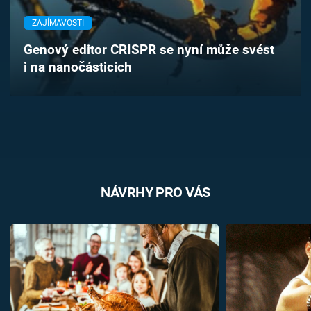
Časopis
ZAJÍMAVOSTI
Sledujte prima+
Genový editor CRISPR se nyní může svést
i na nanočásticích
Přihlášení
Sledujte nás
NÁVRHY PRO VÁS