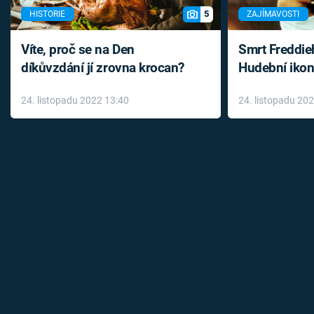
5
HISTORIE
ZAJÍMAVOSTI
Víte, proč se na Den
Smrt Freddie
díkůvzdání jí zrovna krocan?
Hudební ikon
až do konce 
24. listopadu 2022 13:40
24. listopadu 20
léky