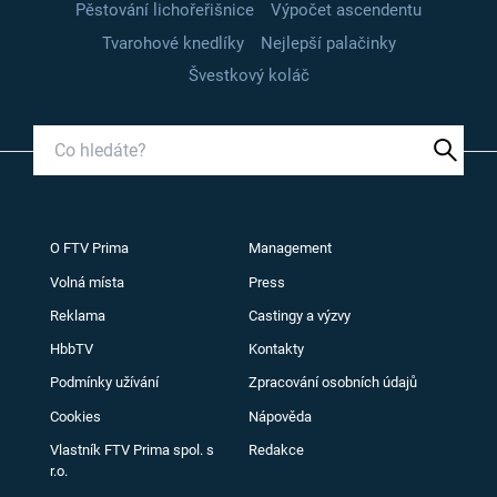
Pěstování lichořeřišnice
Výpočet ascendentu
Tvarohové knedlíky
Nejlepší palačinky
Švestkový koláč
O FTV Prima
Management
Volná místa
Press
Reklama
Castingy a výzvy
HbbTV
Kontakty
Podmínky užívání
Zpracování osobních údajů
Cookies
Nápověda
Vlastník FTV Prima spol. s
Redakce
r.o.