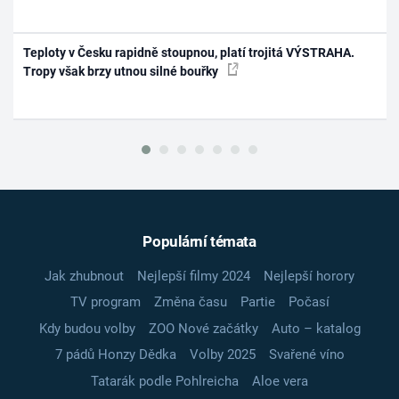
Teploty v Česku rapidně stoupnou, platí trojitá VÝSTRAHA.
Tropy však brzy utnou silné bouřky
Populární témata
Jak zhubnout
Nejlepší filmy 2024
Nejlepší horory
TV program
Změna času
Partie
Počasí
Kdy budou volby
ZOO Nové začátky
Auto – katalog
7 pádů Honzy Dědka
Volby 2025
Svařené víno
Tatarák podle Pohlreicha
Aloe vera