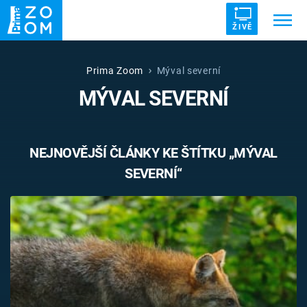
ŽIVĚ
Trendy:
ZRÁDCI
UFO
DRUHÁ SVĚTOVÁ VÁLKA
Prima Zoom
Mýval severní
MÝVAL SEVERNÍ
ZÁHADY
VETŘELCI DÁVNOVĚKU
NEJNOVĚJŠÍ ČLÁNKY KE ŠTÍTKU „MÝVAL
SEVERNÍ“
Témata
Témata
Pořady
TV Program