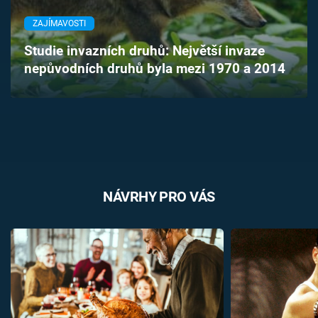
Časopis
ZAJÍMAVOSTI
Sledujte prima+
Studie invazních druhů: Největší invaze
nepůvodních druhů byla mezi 1970 a 2014
Přihlášení
Sledujte nás
NÁVRHY PRO VÁS