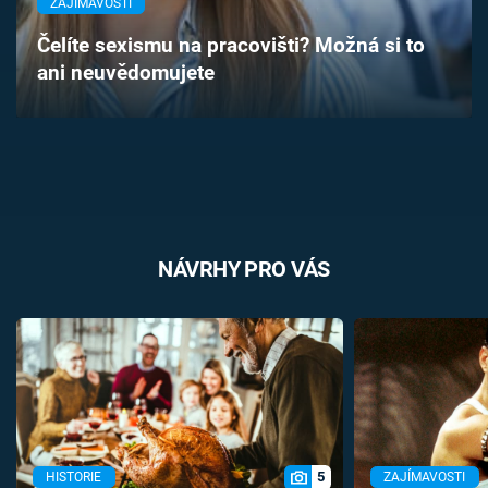
ZAJÍMAVOSTI
Časopis
Čelíte sexismu na pracovišti? Možná si to
ani neuvědomujete
Sledujte prima+
Přihlášení
Sledujte nás
NÁVRHY PRO VÁS
5
HISTORIE
ZAJÍMAVOSTI