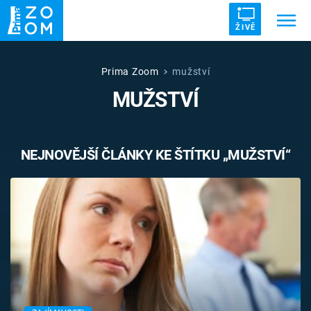
ŽIVĚ
Trendy:
ZRÁDCI
UFO
DRUHÁ SVĚTOVÁ VÁLKA
Prima Zoom
mužství
MUŽSTVÍ
ZÁHADY
VETŘELCI DÁVNOVĚKU
NEJNOVĚJŠÍ ČLÁNKY KE ŠTÍTKU „MUŽSTVÍ“
Témata
Témata
Pořady
TV Program