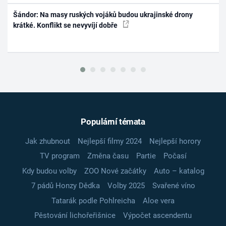
Šándor: Na masy ruských vojáků budou ukrajinské drony
krátké. Konflikt se nevyvíjí dobře
Populární témata
Jak zhubnout
Nejlepší filmy 2024
Nejlepší horory
TV program
Změna času
Partie
Počasí
Kdy budou volby
ZOO Nové začátky
Auto – katalog
7 pádů Honzy Dědka
Volby 2025
Svařené víno
Tatarák podle Pohlreicha
Aloe vera
Pěstování lichořeřišnice
Výpočet ascendentu