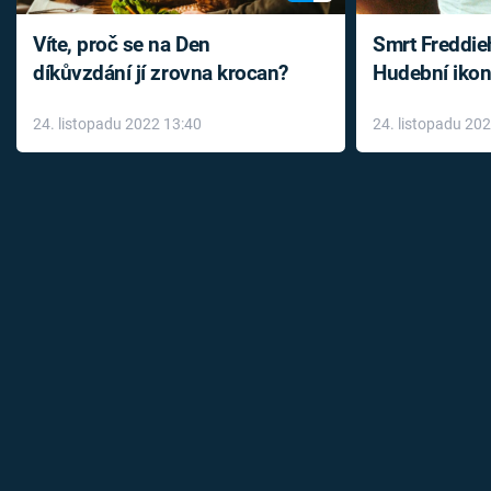
Víte, proč se na Den
Smrt Freddie
díkůvzdání jí zrovna krocan?
Hudební ikon
až do konce 
24. listopadu 2022 13:40
24. listopadu 20
léky