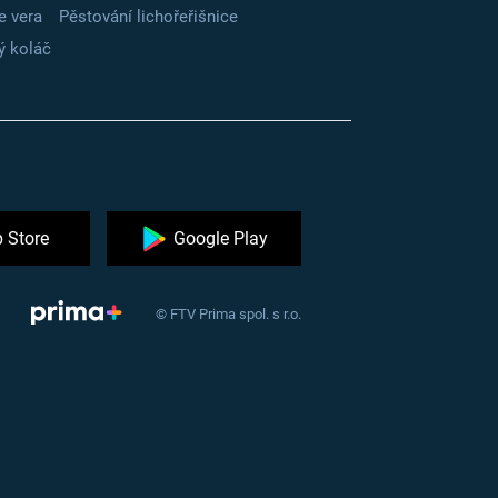
e vera
Pěstování lichořeřišnice
ý koláč
 Store
Google Play
© FTV Prima spol. s r.o.