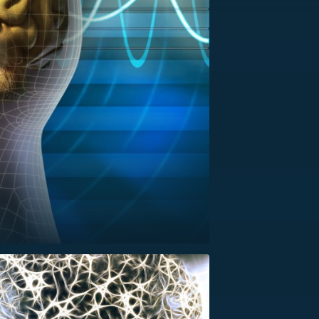
US
RSUS
ZE A