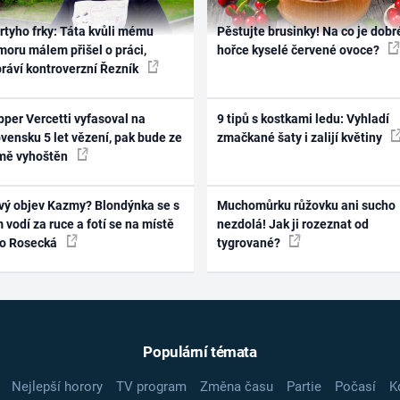
rtyho frky: Táta kvůli mému
Pěstujte brusinky! Na co je dobr
oru málem přišel o práci,
hořce kyselé červené ovoce?
práví kontroverzní Řezník
per Vercetti vyfasoval na
9 tipů s kostkami ledu: Vyhladí
vensku 5 let vězení, pak bude ze
zmačkané šaty i zalijí květiny
mě vyhoštěn
vý objev Kazmy? Blondýnka se s
Muchomůrku růžovku ani sucho
 vodí za ruce a fotí se na místě
nezdolá! Jak ji rozeznat od
ko Rosecká
tygrované?
Populární témata
Nejlepší horory
TV program
Změna času
Partie
Počasí
K