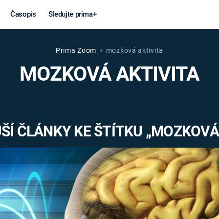
Časopis
Sledujte prima+
Prima Zoom
mozková aktivita
Věda a
Války
MOZKOVÁ AKTIVITA
technika
STUDENÁ V
KORONAVIRUS
VÁLKA VE
VIETNAMU
VESMÍR
ŠÍ ČLÁNKY KE ŠTÍTKU „MOZKOVÁ 
VÁLEČNÉ FI
MARS
SERIÁLY
Záhady a
Zajímav
konspirace