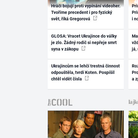
Hráči bojují proti vypínání videoher.
Pri
Tvoříme precedent i pro fyzický
Pri
svět, říká Gregorová
i n
GLOSA: Vracet Ukrajince do války
Ma
je zlo. Žádný rodič si nepřeje smrt
vž
syna v zákopu
já,
Ukrajincům se lehčí trestná činnost
Ro
odpouštěla, tvrdí Koten. Pospíšil
Pr
chtěl vidět čísla
a 