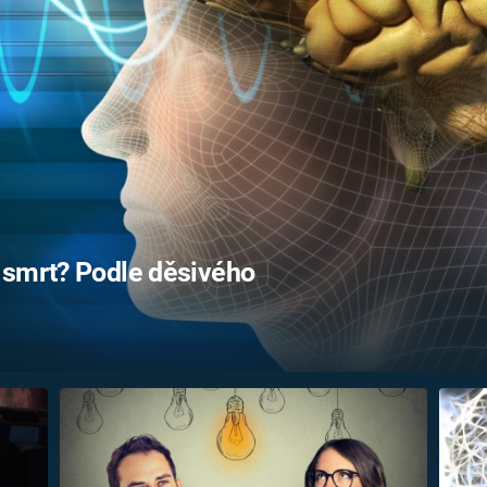
FILMY VERS
REALITA
UFO A
MIMOZEMŠŤANÉ
HORORY VE
REALITA
UTAJENÉ PŘÍBĚHY
ČESKÝCH DĚJIN
OPTICKÉ ILU
KLAMY
ALTERNATIVNÍ
HISTORIE
 smrt? Podle děsivého