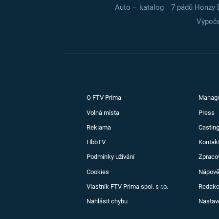
Auto – katalog
7 pádů Honzy 
Výpoče
O FTV Prima
Manag
Volná místa
Press
Reklama
Casting
HbbTV
Kontak
Podmínky užívání
Zpraco
Cookies
Nápov
Vlastník FTV Prima spol. s r.o.
Redak
Nahlásit chybu
Nastav