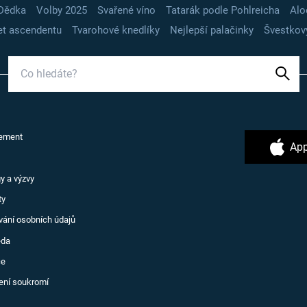
Dědka
Volby 2025
Svařené víno
Tatarák podle Pohlreicha
Alo
t ascendentu
Tvarohové knedlíky
Nejlepší palačinky
Švestkov
ement
App
y a výzvy
ty
vání osobních údajů
ěda
ce
ení soukromí