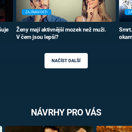
ZAJÍMAVOSTI
Z
šuje
Ženy mají aktivnější mozek než muži.
Smrt.
V čem jsou lepší?
okam
NAČÍST DALŠÍ
NÁVRHY PRO VÁS