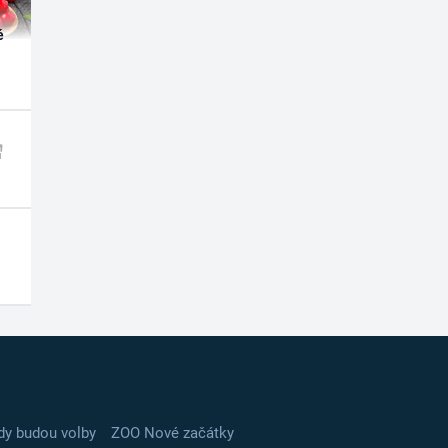
é
dy budou volby
ZOO Nové začátky