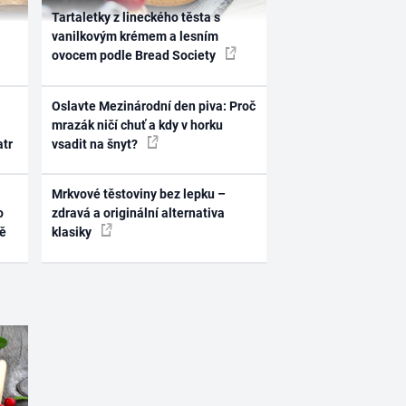
Tartaletky z lineckého těsta s
vanilkovým krémem a lesním
ovocem podle Bread Society
Oslavte Mezinárodní den piva: Proč
mrazák ničí chuť a kdy v horku
atr
vsadit na šnyt?
Mrkvové těstoviny bez lepku –
o
zdravá a originální alternativa
ně
klasiky