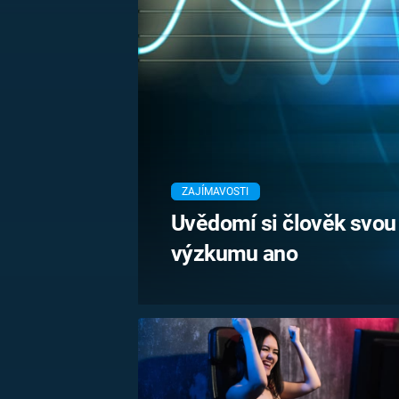
MARIE TEREZIE
ADOLF HITLER
NAPOLEON
BONAPARTE
ATENTÁT NA
REINHARDA
BRITSKÁ
HEYDRICHA
KRÁLOVSKÁ
RODINA
PRVNÍ SVĚTOVÁ
VÁLKA
ZAJÍMAVOSTI
Uvědomí si člověk svou
výzkumu ano