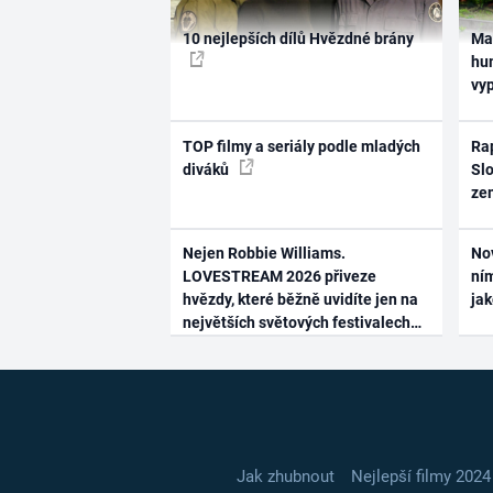
10 nejlepších dílů Hvězdné brány
Ma
hum
vy
TOP filmy a seriály podle mladých
Rap
diváků
Slo
ze
Nejen Robbie Williams.
No
LOVESTREAM 2026 přiveze
ním
hvězdy, které běžně uvidíte jen na
ja
největších světových festivalech
Jak zhubnout
Nejlepší filmy 2024