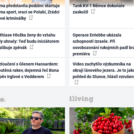
ma představila podzim: startuje
Tank KV-1 Němce dokonale
ma sport, vrací se Polabí, Zrádci
zaskočil
ové kriminálky
thiase Hložka ženy do vztahu
Operace Entebbe ukázala
dy uhnaly: Teď budu iniciátorem
schopnosti Izraele. Při
 slibuje zpěvák
osvobozování rukojmích padl br
premiéra
zloučení s Glenem Hansardem:
Video zachytilo výzkumníka na
outěná rakev, dojemná řeč Bona
okraji lávového jezera. Je to jak
zpěv Irglové s Vedderem
pohled do Slunce, hlásil vzruše