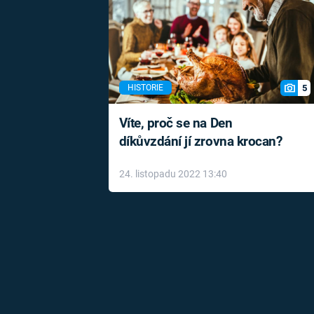
5
HISTORIE
Víte, proč se na Den
díkůvzdání jí zrovna krocan?
24. listopadu 2022 13:40