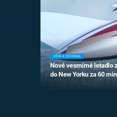
MARIE TEREZIE
ADOLF HITLER
NAPOLEON
BONAPARTE
ATENTÁT NA
REINHARDA
BRITSKÁ
HEYDRICHA
KRÁLOVSKÁ
RODINA
PRVNÍ SVĚTOVÁ
VÁLKA
VĚDA A TECHNIKA
Nové vesmírné letadlo z
do New Yorku za 60 min