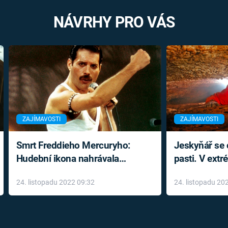
NÁVRHY PRO VÁS
ZAJÍMAVOSTI
ZAJÍMAVOSTI
Smrt Freddieho Mercuryho:
Jeskyňář se c
Hudební ikona nahrávala
pasti. V ext
až do konce života a odmítala
prožil noční
24. listopadu 2022 09:32
24. listopadu 20
léky
klaustrofobi