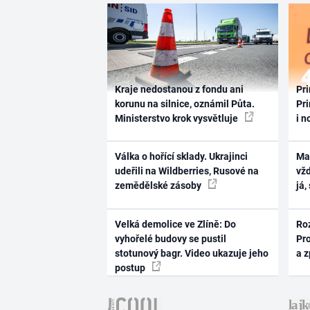
Kraje nedostanou z fondu ani
Pri
korunu na silnice, oznámil Půta.
Pri
Ministerstvo krok vysvětluje
i n
Válka o hořící sklady. Ukrajinci
Ma
udeřili na Wildberries, Rusové na
vž
zemědělské zásoby
já,
Velká demolice ve Zlíně: Do
Ro
vyhořelé budovy se pustil
Pr
stotunový bagr. Video ukazuje jeho
a 
postup