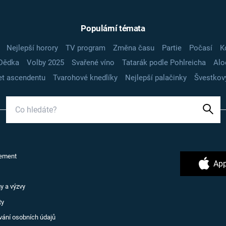
Populární témata
Nejlepší horory
TV program
Změna času
Partie
Počasí
K
Dědka
Volby 2025
Svařené víno
Tatarák podle Pohlreicha
Alo
t ascendentu
Tvarohové knedlíky
Nejlepší palačinky
Švestkov
ement
App
y a výzvy
ty
vání osobních údajů