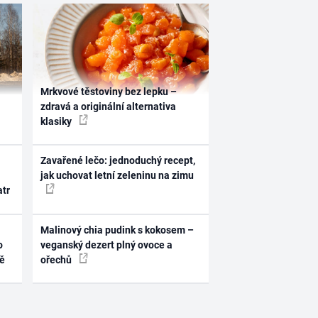
Mrkvové těstoviny bez lepku –
zdravá a originální alternativa
klasiky
Zavařené lečo: jednoduchý recept,
jak uchovat letní zeleninu na zimu
atr
Malinový chia pudink s kokosem –
o
veganský dezert plný ovoce a
ně
ořechů