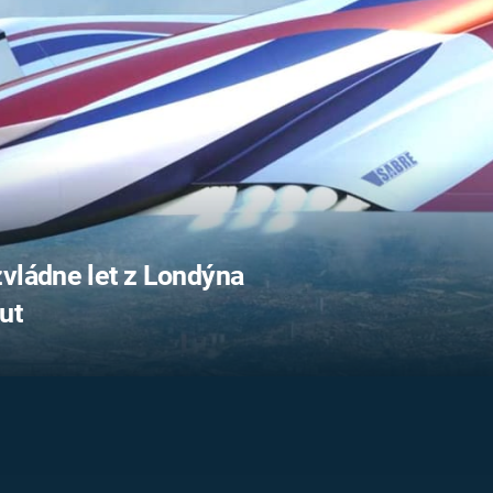
FILMY VERS
REALITA
UFO A
MIMOZEMŠŤANÉ
HORORY VE
REALITA
UTAJENÉ PŘÍBĚHY
ČESKÝCH DĚJIN
OPTICKÉ ILU
KLAMY
ALTERNATIVNÍ
HISTORIE
vládne let z Londýna
ut