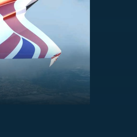
US
RSUS
ZE A