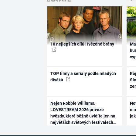
10 nejlepších dílů Hvězdné brány
Ma
hum
vy
TOP filmy a seriály podle mladých
Rap
diváků
Slo
ze
Nejen Robbie Williams.
No
LOVESTREAM 2026 přiveze
ním
hvězdy, které běžně uvidíte jen na
ja
největších světových festivalech