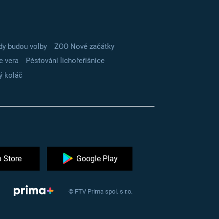
dy budou volby
ZOO Nové začátky
e vera
Pěstování lichořeřišnice
ý koláč
 Store
Google Play
© FTV Prima spol. s r.o.