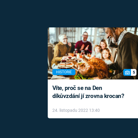
5
HISTORIE
Víte, proč se na Den
díkůvzdání jí zrovna krocan?
24. listopadu 2022 13:40