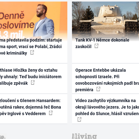
ma představila podzim: startuje
Tank KV-1 Němce dokonale
ma sport, vrací se Polabí, Zrádci
zaskočil
ové kriminálky
thiase Hložka ženy do vztahu
Operace Entebbe ukázala
dy uhnaly: Teď budu iniciátorem
schopnosti Izraele. Při
 slibuje zpěvák
osvobozování rukojmích padl br
premiéra
zloučení s Glenem Hansardem:
Video zachytilo výzkumníka na
outěná rakev, dojemná řeč Bona
okraji lávového jezera. Je to jak
zpěv Irglové s Vedderem
pohled do Slunce, hlásil vzruše