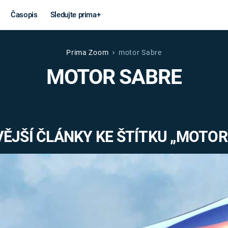
Časopis
Sledujte prima+
Prima Zoom
motor Sabre
Věda a
Války
MOTOR SABRE
technika
STUDENÁ V
KORONAVIRUS
VÁLKA VE
VIETNAMU
VESMÍR
ĚJŠÍ ČLÁNKY KE ŠTÍTKU „MOTOR
VÁLEČNÉ FI
MARS
SERIÁLY
Záhady a
Zajímav
konspirace