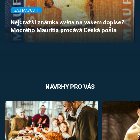
Časopis
ZAJÍMAVOSTI
Sledujte prima+
Nejdražší známka světa na vašem dopise?
Modrého Mauritia prodává Česká pošta
Přihlášení
Sledujte nás
NÁVRHY PRO VÁS