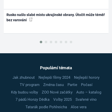
Rusko našlo slabé místo ukrajinské obrany. Útočit může téměř
bez varování
Populární témata
Jak zhubnout
Nejlepší filmy 2024
Nejlepší horory
TV program
Změna času
Partie
Počasí
Kdy budou volby
ZOO Nové začátky
Auto – katalog
7 pádů Honzy Dědka
Volby 2025
Svařené víno
Tatarák podle Pohlreicha
Aloe vera