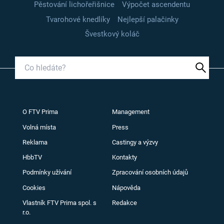
Pěstování lichořeřišnice
Výpočet ascendentu
Tvarohové knedlíky
Nejlepší palačinky
Švestkový koláč
O FTV Prima
Management
Volná místa
Press
Reklama
Castingy a výzvy
HbbTV
Kontakty
Podmínky užívání
Zpracování osobních údajů
Cookies
Nápověda
Vlastník FTV Prima spol. s
Redakce
r.o.