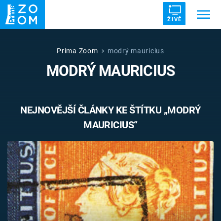
ŽIVĚ
Trendy:
ZRÁDCI
UFO
DRUHÁ SVĚTOVÁ VÁLKA
Prima Zoom
modrý mauricius
MODRÝ MAURICIUS
ZÁHADY
VETŘELCI DÁVNOVĚKU
NEJNOVĚJŠÍ ČLÁNKY KE ŠTÍTKU „MODRÝ
MAURICIUS“
Témata
Témata
Pořady
TV Program