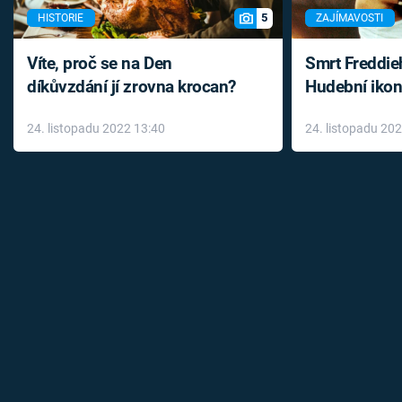
5
HISTORIE
ZAJÍMAVOSTI
Víte, proč se na Den
Smrt Freddie
díkůvzdání jí zrovna krocan?
Hudební ikon
až do konce 
24. listopadu 2022 13:40
24. listopadu 20
léky