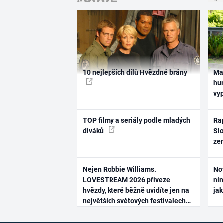
10 nejlepších dílů Hvězdné brány
Ma
hum
vy
TOP filmy a seriály podle mladých
Rap
diváků
Slo
ze
Nejen Robbie Williams.
No
LOVESTREAM 2026 přiveze
ním
hvězdy, které běžně uvidíte jen na
ja
největších světových festivalech