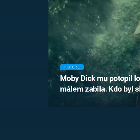
MARIE TEREZIE
ADOLF HITLER
NAPOLEON
BONAPARTE
ATENTÁT NA
REINHARDA
BRITSKÁ
HEYDRICHA
KRÁLOVSKÁ
RODINA
PRVNÍ SVĚTOVÁ
VÁLKA
HISTORIE
Moby Dick mu potopil lo
málem zabila. Kdo byl 