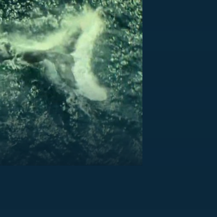
US
RSUS
ZE A