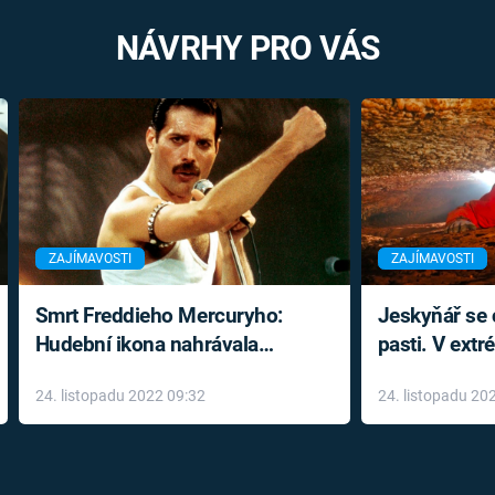
NÁVRHY PRO VÁS
ZAJÍMAVOSTI
ZAJÍMAVOSTI
Smrt Freddieho Mercuryho:
Jeskyňář se c
Hudební ikona nahrávala
pasti. V ext
až do konce života a odmítala
prožil noční
24. listopadu 2022 09:32
24. listopadu 20
léky
klaustrofobi