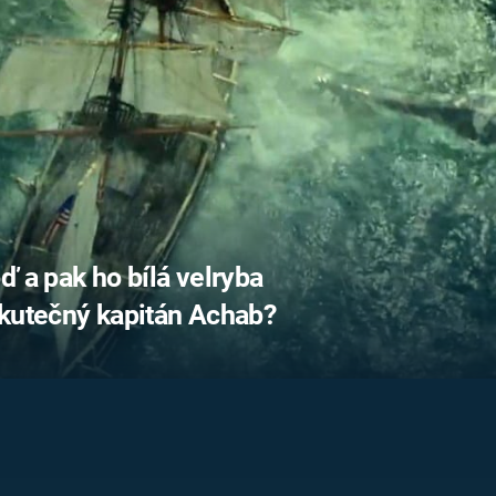
FILMY VERS
REALITA
UFO A
MIMOZEMŠŤANÉ
HORORY VE
REALITA
UTAJENÉ PŘÍBĚHY
ČESKÝCH DĚJIN
OPTICKÉ ILU
KLAMY
ALTERNATIVNÍ
HISTORIE
ď a pak ho bílá velryba
skutečný kapitán Achab?