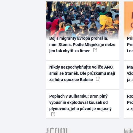
Boj s migranty Evropa prohrála,
Pri
míní Stoniš. Podle Mlejnka je nelze
Pri
jen tak chytit za límec
i n
Nikdy nezpochybňujte voliče ANO,
Ma
smál se Staněk. Dle průzkumu mají
vž
za lídra opozice Babiše
já,
Poplach v Bulharsku: Dron plný
Ro
výbušnin explodoval kousek od
Pr
plynovodu, jeho původ je nejasný
a 