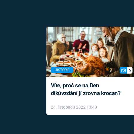
5
HISTORIE
Víte, proč se na Den
díkůvzdání jí zrovna krocan?
24. listopadu 2022 13:40