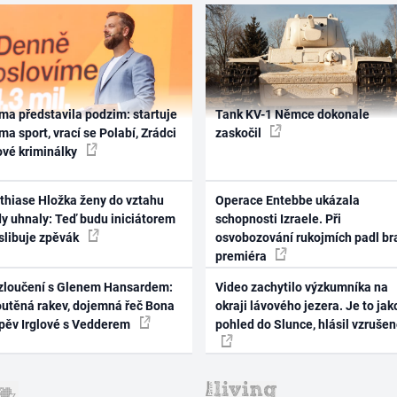
ma představila podzim: startuje
Tank KV-1 Němce dokonale
ma sport, vrací se Polabí, Zrádci
zaskočil
ové kriminálky
thiase Hložka ženy do vztahu
Operace Entebbe ukázala
dy uhnaly: Teď budu iniciátorem
schopnosti Izraele. Při
 slibuje zpěvák
osvobozování rukojmích padl br
premiéra
zloučení s Glenem Hansardem:
Video zachytilo výzkumníka na
outěná rakev, dojemná řeč Bona
okraji lávového jezera. Je to jak
zpěv Irglové s Vedderem
pohled do Slunce, hlásil vzruše