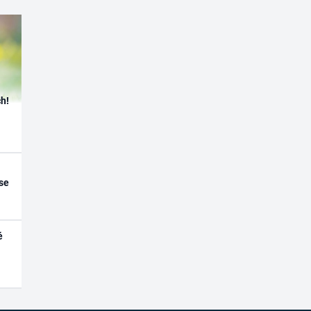
h!
se
é