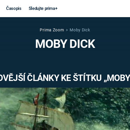
Časopis
Sledujte prima+
Prima Zoom
Moby Dick
Věda a
Války
MOBY DICK
technika
STUDENÁ V
KORONAVIRUS
VÁLKA VE
VIETNAMU
VESMÍR
VĚJŠÍ ČLÁNKY KE ŠTÍTKU „MOBY
VÁLEČNÉ FI
MARS
SERIÁLY
Záhady a
Zajímav
konspirace