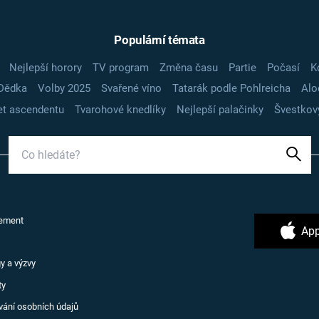
Populární témata
Nejlepší horory
TV program
Změna času
Partie
Počasí
K
Dědka
Volby 2025
Svařené víno
Tatarák podle Pohlreicha
Alo
t ascendentu
Tvarohové knedlíky
Nejlepší palačinky
Švestkov
ement
App
y a výzvy
ty
vání osobních údajů