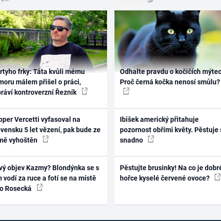
rtyho frky: Táta kvůli mému
Odhalte pravdu o kočičích mýtec
oru málem přišel o práci,
Proč černá kočka nenosí smůlu?
práví kontroverzní Řezník
per Vercetti vyfasoval na
Ibišek americký přitahuje
vensku 5 let vězení, pak bude ze
pozornost obřími květy. Pěstuje 
mě vyhoštěn
snadno
vý objev Kazmy? Blondýnka se s
Pěstujte brusinky! Na co je dobr
 vodí za ruce a fotí se na místě
hořce kyselé červené ovoce?
ko Rosecká