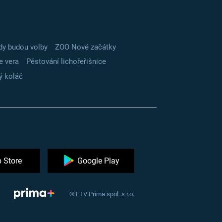
dy budou volby
ZOO Nové začátky
e vera
Pěstování lichořeřišnice
ý koláč
 Store
Google Play
© FTV Prima spol. s r.o.