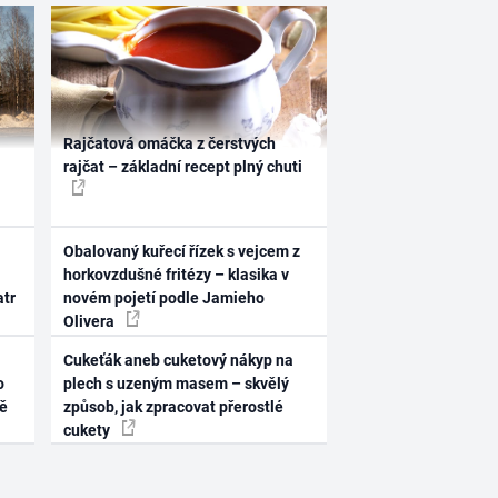
Rajčatová omáčka z čerstvých
rajčat – základní recept plný chuti
Obalovaný kuřecí řízek s vejcem z
horkovzdušné fritézy – klasika v
atr
novém pojetí podle Jamieho
Olivera
Cukeťák aneb cuketový nákyp na
o
plech s uzeným masem – skvělý
ně
způsob, jak zpracovat přerostlé
cukety