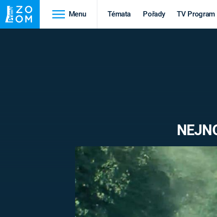
Menu
Témata
Pořady
TV Program
Cestování
Historie
HRADY A ZÁMKY
VIKINGOVÉ
HEDVÁBNÁ STEZKA
EPIDEMIE A
PANDEMIE
PŘÍRODA
NEJNO
STAROVĚKÝ EGYPT
Druhá
Výročí
světová válka