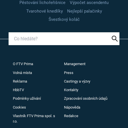
Pěstování lichořeřišnice
Výpočet ascendentu
Tvarohové knedlíky
Nejlepší palačinky
Švestkový koláč
O FTV Prima
Management
Volná místa
Press
Reklama
Castingy a výzvy
HbbTV
Kontakty
Podmínky užívání
Zpracování osobních údajů
Cookies
Nápověda
Vlastník FTV Prima spol. s
Redakce
r.o.