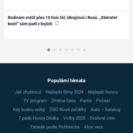
Rodinám vrátil přes 10 tisíc těl, Ukrajinců i Rusů. „Sběratel
kostí“ sám padl v bojích
Populární témata
Jak zhubnout
Nejlepší filmy 2024
Nejlepší horory
TV program
Změna času
Partie
Počasí
Kdy budou volby
ZOO Nové začátky
Auto – katalog
7 pádů Honzy Dědka
Volby 2025
Svařené víno
Tatarák podle Pohlreicha
Aloe vera