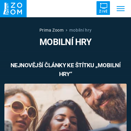
ŽIVĚ
Trendy:
ZRÁDCI
UFO
DRUHÁ SVĚTOVÁ VÁLKA
Prima Zoom
mobilní hry
MOBILNÍ HRY
ZÁHADY
VETŘELCI DÁVNOVĚKU
NEJNOVĚJŠÍ ČLÁNKY KE ŠTÍTKU „MOBILNÍ
HRY“
Témata
Témata
Pořady
TV Program