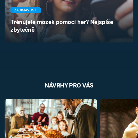
Časopis
ZAJÍMAVOSTI
Sledujte prima+
Trénujete mozek pomocí her? Nejspíše
zbytečně
Přihlášení
Sledujte nás
NÁVRHY PRO VÁS