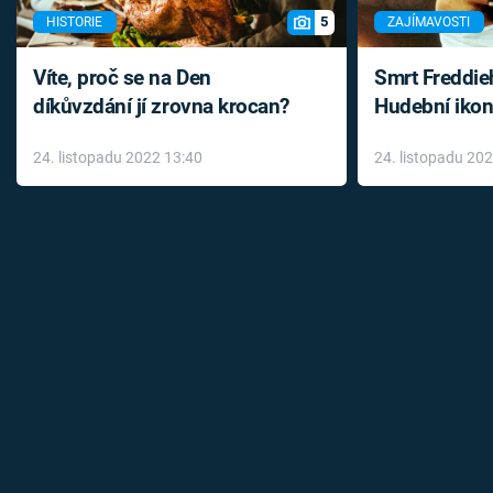
5
HISTORIE
ZAJÍMAVOSTI
Víte, proč se na Den
Smrt Freddie
díkůvzdání jí zrovna krocan?
Hudební ikon
až do konce 
24. listopadu 2022 13:40
24. listopadu 20
léky