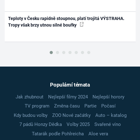
Teploty v Česku rapidně stoupnou, platí trojitá VÝSTRAHA.
Tropy však brzy utnou silné bouřky
Populární témata
Jak zhubnout
Nejlepší filmy 2024
Nejlepší horory
TV program
Změna času
Partie
Počasí
Kdy budou volby
ZOO Nové začátky
Auto – katalog
7 pádů Honzy Dědka
Volby 2025
Svařené víno
Tatarák podle Pohlreicha
Aloe vera