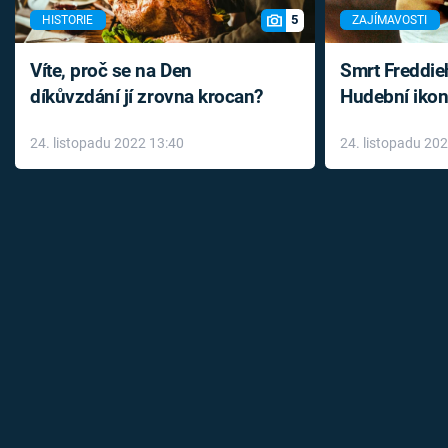
5
HISTORIE
ZAJÍMAVOSTI
Víte, proč se na Den
Smrt Freddie
díkůvzdání jí zrovna krocan?
Hudební ikon
až do konce 
24. listopadu 2022 13:40
24. listopadu 20
léky