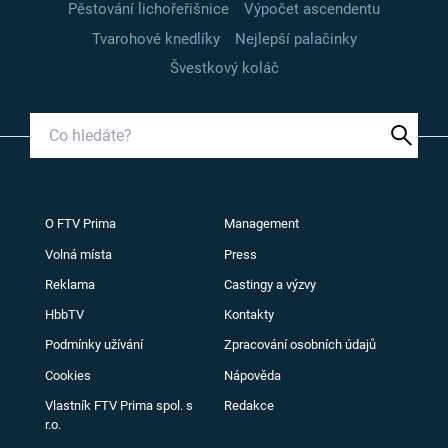
Pěstování lichořeřišnice
Výpočet ascendentu
Tvarohové knedlíky
Nejlepší palačinky
Švestkový koláč
O FTV Prima
Management
Volná místa
Press
Reklama
Castingy a výzvy
HbbTV
Kontakty
Podmínky užívání
Zpracování osobních údajů
Cookies
Nápověda
Vlastník FTV Prima spol. s
Redakce
r.o.