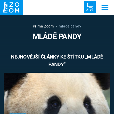
ŽIVĚ
Trendy:
ZRÁDCI
UFO
DRUHÁ SVĚTOVÁ VÁLKA
Prima Zoom
mládě pandy
MLÁDĚ PANDY
ZÁHADY
VETŘELCI DÁVNOVĚKU
NEJNOVĚJŠÍ ČLÁNKY KE ŠTÍTKU „MLÁDĚ
PANDY“
Témata
Témata
Pořady
TV Program