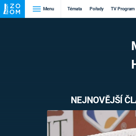
Menu
Témata
Pořady
TV Program
Cestování
Historie
HRADY A ZÁMKY
VIKINGOVÉ
HEDVÁBNÁ STEZKA
EPIDEMIE A
PANDEMIE
PŘÍRODA
STAROVĚKÝ EGYPT
NEJNOVĚJŠÍ ČL
Druhá
Výročí
světová válka