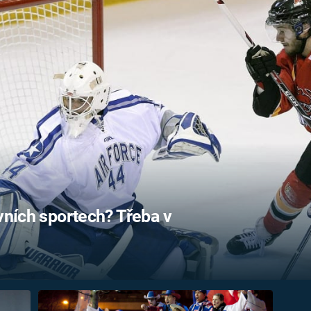
FILMY VERS
REALITA
UFO A
MIMOZEMŠŤANÉ
HORORY VE
REALITA
UTAJENÉ PŘÍBĚHY
ČESKÝCH DĚJIN
OPTICKÉ ILU
KLAMY
ALTERNATIVNÍ
HISTORIE
ivních sportech? Třeba v