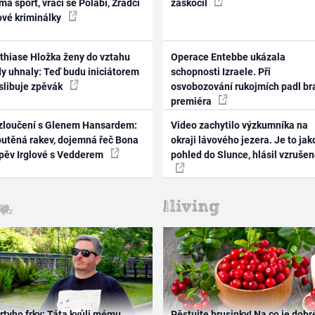
ma sport, vrací se Polabí, Zrádci
zaskočil
ové kriminálky
thiase Hložka ženy do vztahu
Operace Entebbe ukázala
dy uhnaly: Teď budu iniciátorem
schopnosti Izraele. Při
 slibuje zpěvák
osvobozování rukojmích padl br
premiéra
zloučení s Glenem Hansardem:
Video zachytilo výzkumníka na
outěná rakev, dojemná řeč Bona
okraji lávového jezera. Je to jak
zpěv Irglové s Vedderem
pohled do Slunce, hlásil vzruše
rtyho frky: Táta kvůli mému
Pěstujte brusinky! Na co je dobr