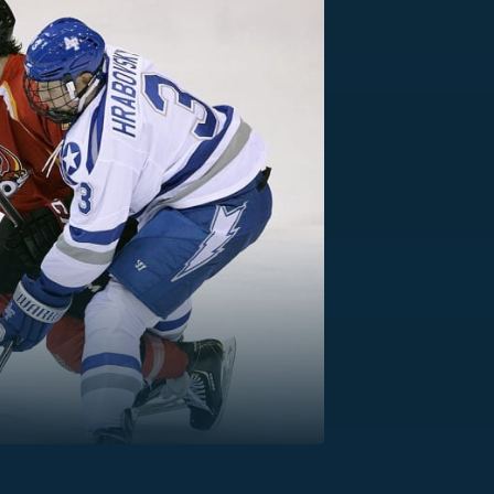
US
RSUS
ZE A