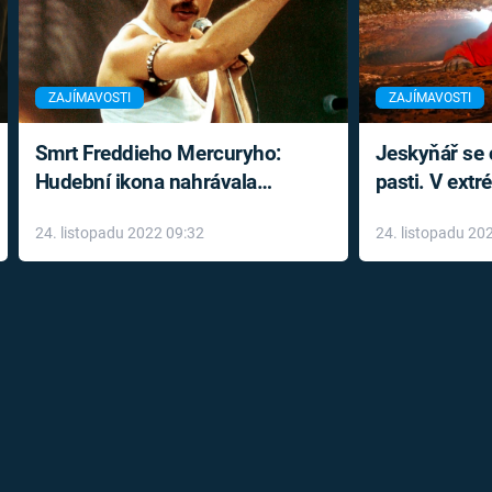
ZAJÍMAVOSTI
ZAJÍMAVOSTI
Smrt Freddieho Mercuryho:
Jeskyňář se c
Hudební ikona nahrávala
pasti. V ext
až do konce života a odmítala
prožil noční
24. listopadu 2022 09:32
24. listopadu 20
léky
klaustrofobi