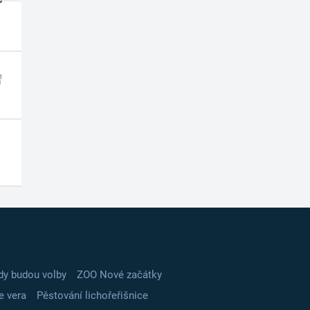
dy budou volby
ZOO Nové začátky
e vera
Pěstování lichořeřišnice