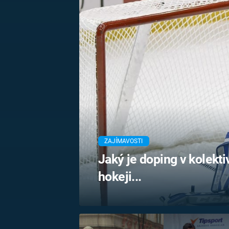
MARIE TEREZIE
ADOLF HITLER
NAPOLEON
BONAPARTE
ATENTÁT NA
REINHARDA
BRITSKÁ
HEYDRICHA
KRÁLOVSKÁ
RODINA
PRVNÍ SVĚTOVÁ
VÁLKA
ZAJÍMAVOSTI
Jaký je doping v kolekt
hokeji...