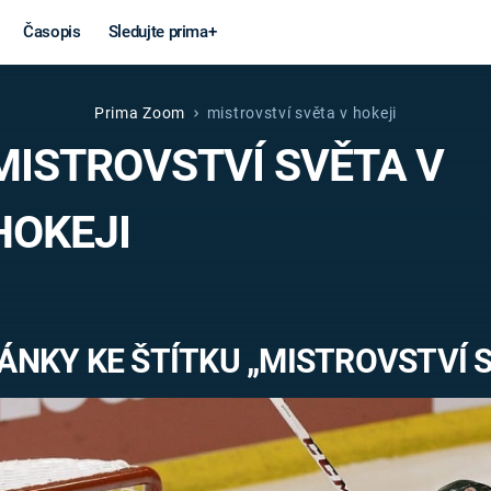
Časopis
Sledujte prima+
Prima Zoom
mistrovství světa v hokeji
Věda a
Války
MISTROVSTVÍ SVĚTA V
technika
STUDENÁ V
HOKEJI
KORONAVIRUS
VÁLKA VE
VIETNAMU
VESMÍR
VÁLEČNÉ FI
MARS
SERIÁLY
ÁNKY KE ŠTÍTKU „MISTROVSTVÍ S
Záhady a
Zajímav
konspirace