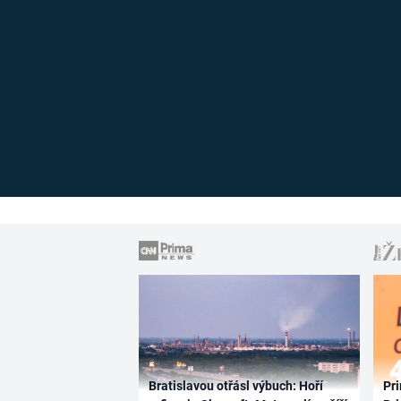
Bratislavou otřásl výbuch: Hoří
Pri