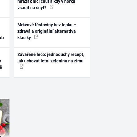
mrazák ničí chuť a kdy v horku
vsadit na šnyt?
Mrkvové těstoviny bez lepku –
zdravá a originální alternativa
atr
klasiky
Zavařené lečo: jednoduchý recept,
o
jak uchovat letní zeleninu na zimu
ně
é