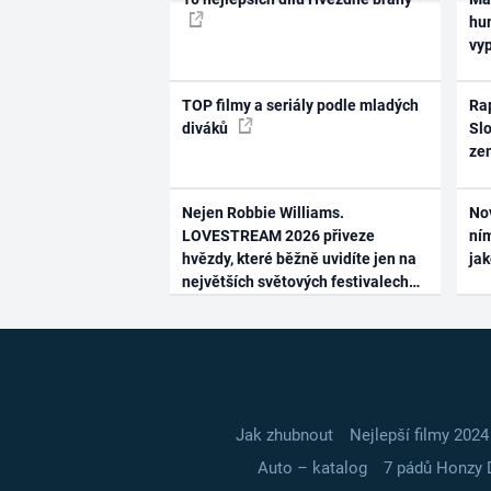
hum
vy
TOP filmy a seriály podle mladých
Rap
diváků
Slo
ze
Nejen Robbie Williams.
No
LOVESTREAM 2026 přiveze
ním
hvězdy, které běžně uvidíte jen na
ja
největších světových festivalech
Jak zhubnout
Nejlepší filmy 2024
Auto – katalog
7 pádů Honzy 