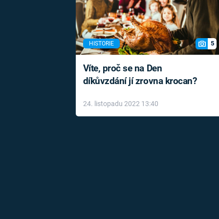
5
HISTORIE
Víte, proč se na Den
díkůvzdání jí zrovna krocan?
24. listopadu 2022 13:40