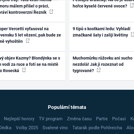
oru málem přišel o práci,
hořce kyselé červené ovoce?
práví kontroverzní Řezník
per Vercetti vyfasoval na
9 tipů s kostkami ledu: Vyhladí
vensku 5 let vězení, pak bude ze
zmačkané šaty i zalijí květiny
mě vyhoštěn
vý objev Kazmy? Blondýnka se s
Muchomůrku růžovku ani sucho
 vodí za ruce a fotí se na místě
nezdolá! Jak ji rozeznat od
ko Rosecká
tygrované?
Populární témata
Nejlepší horory
TV program
Změna času
Partie
Počasí
K
Dědka
Volby 2025
Svařené víno
Tatarák podle Pohlreicha
Alo