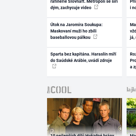
rafinerie Slovnaft. Metropolí se šíří
Pri
dým, zachycuje video
i n
Útok na Jaromíra Soukupa:
Ma
Maskovaní muži ho zbili
vž
baseballovou pálkou
já,
Sparta bez kapitána. Haraslín míří
Ro
do Saúdské Arábie, uvádí zdroje
Pr
a 
10 nejlepších dílů Hvězdné brány
Ma