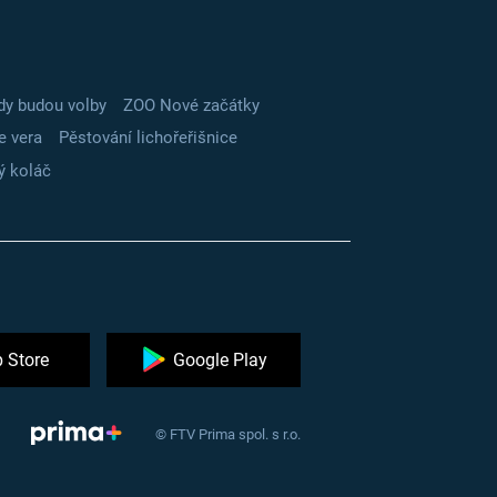
dy budou volby
ZOO Nové začátky
e vera
Pěstování lichořeřišnice
ý koláč
 Store
Google Play
© FTV Prima spol. s r.o.