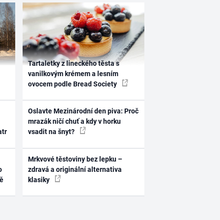
Tartaletky z lineckého těsta s
vanilkovým krémem a lesním
ovocem podle Bread Society
Oslavte Mezinárodní den piva: Proč
mrazák ničí chuť a kdy v horku
atr
vsadit na šnyt?
Mrkvové těstoviny bez lepku –
o
zdravá a originální alternativa
ně
klasiky