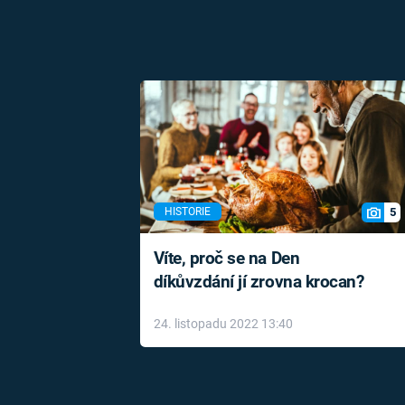
5
HISTORIE
Víte, proč se na Den
díkůvzdání jí zrovna krocan?
24. listopadu 2022 13:40