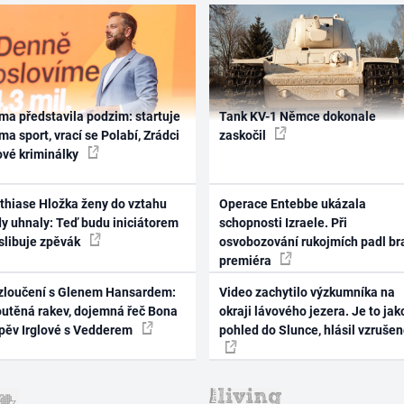
ma představila podzim: startuje
Tank KV-1 Němce dokonale
ma sport, vrací se Polabí, Zrádci
zaskočil
ové kriminálky
thiase Hložka ženy do vztahu
Operace Entebbe ukázala
dy uhnaly: Teď budu iniciátorem
schopnosti Izraele. Při
 slibuje zpěvák
osvobozování rukojmích padl br
premiéra
zloučení s Glenem Hansardem:
Video zachytilo výzkumníka na
outěná rakev, dojemná řeč Bona
okraji lávového jezera. Je to jak
zpěv Irglové s Vedderem
pohled do Slunce, hlásil vzruše