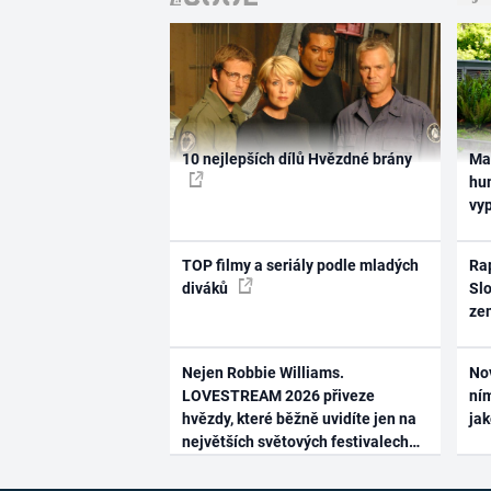
10 nejlepších dílů Hvězdné brány
Ma
hum
vy
TOP filmy a seriály podle mladých
Rap
diváků
Slo
ze
Nejen Robbie Williams.
No
LOVESTREAM 2026 přiveze
ním
hvězdy, které běžně uvidíte jen na
ja
největších světových festivalech