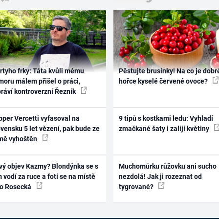
rtyho frky: Táta kvůli mému
Pěstujte brusinky! Na co je dobr
oru málem přišel o práci,
hořce kyselé červené ovoce?
práví kontroverzní Řezník
per Vercetti vyfasoval na
9 tipů s kostkami ledu: Vyhladí
vensku 5 let vězení, pak bude ze
zmačkané šaty i zalijí květiny
mě vyhoštěn
vý objev Kazmy? Blondýnka se s
Muchomůrku růžovku ani sucho
 vodí za ruce a fotí se na místě
nezdolá! Jak ji rozeznat od
ko Rosecká
tygrované?