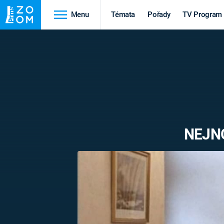
Menu
Témata
Pořady
TV Program
Cestování
Historie
HRADY A ZÁMKY
VIKINGOVÉ
HEDVÁBNÁ STEZKA
EPIDEMIE A
PANDEMIE
PŘÍRODA
NEJNO
STAROVĚKÝ EGYPT
Druhá
Výročí
světová válka