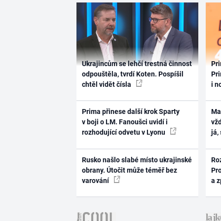
Ukrajincům se lehčí trestná činnost
Pri
odpouštěla, tvrdí Koten. Pospíšil
Pri
chtěl vidět čísla
i n
Prima přinese další krok Sparty
Ma
v boji o LM. Fanoušci uvidí i
vž
rozhodující odvetu v Lyonu
já,
Rusko našlo slabé místo ukrajinské
Ro
obrany. Útočit může téměř bez
Pr
varování
a 