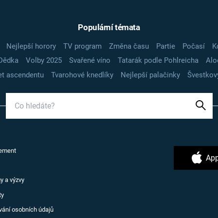
Populární témata
Nejlepší horory
TV program
Změna času
Partie
Počasí
K
Dědka
Volby 2025
Svařené víno
Tatarák podle Pohlreicha
Alo
t ascendentu
Tvarohové knedlíky
Nejlepší palačinky
Švestkov
ement
App
y a výzvy
ty
vání osobních údajů