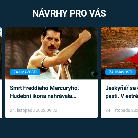
NÁVRHY PRO VÁS
ZAJÍMAVOSTI
ZAJÍMAVOSTI
Smrt Freddieho Mercuryho:
Jeskyňář se c
Hudební ikona nahrávala
pasti. V ext
až do konce života a odmítala
prožil noční
24. listopadu 2022 09:32
24. listopadu 20
léky
klaustrofobi