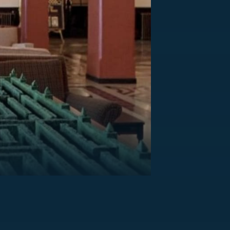
US
RSUS
ZE A