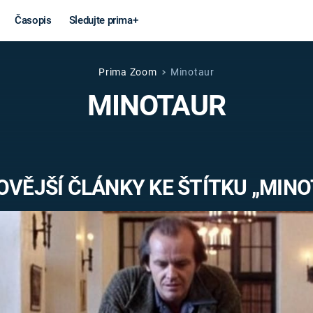
Časopis
Sledujte prima+
Prima Zoom
Minotaur
Věda a
Války
MINOTAUR
technika
STUDENÁ V
KORONAVIRUS
VÁLKA VE
VIETNAMU
VESMÍR
VĚJŠÍ ČLÁNKY KE ŠTÍTKU „MIN
VÁLEČNÉ FI
MARS
SERIÁLY
Záhady a
Zajímav
konspirace