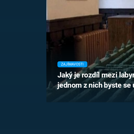
MARIE TEREZIE
ADOLF HITLER
NAPOLEON
BONAPARTE
ATENTÁT NA
REINHARDA
BRITSKÁ
HEYDRICHA
KRÁLOVSKÁ
RODINA
PRVNÍ SVĚTOVÁ
VÁLKA
ZAJÍMAVOSTI
Jaký je rozdíl mezi lab
jednom z nich byste se u