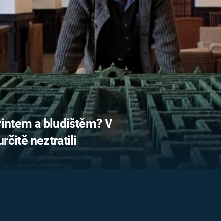
FILMY VERS
REALITA
UFO A
MIMOZEMŠŤANÉ
HORORY VE
REALITA
UTAJENÉ PŘÍBĚHY
ČESKÝCH DĚJIN
OPTICKÉ ILU
KLAMY
ALTERNATIVNÍ
HISTORIE
yrintem a bludištěm? V
rčitě neztratili