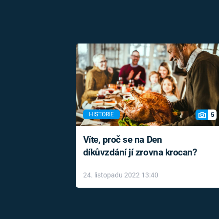
5
HISTORIE
Víte, proč se na Den
díkůvzdání jí zrovna krocan?
24. listopadu 2022 13:40