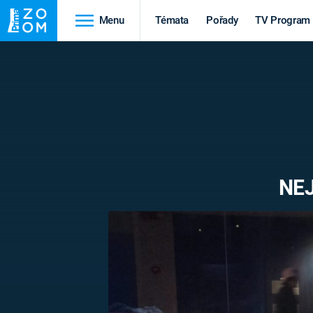
Menu
Témata
Pořady
TV Program
Cestování
Historie
HRADY A ZÁMKY
VIKINGOVÉ
HEDVÁBNÁ STEZKA
EPIDEMIE A
PANDEMIE
PŘÍRODA
NEJ
STAROVĚKÝ EGYPT
Druhá
Výročí
světová válka