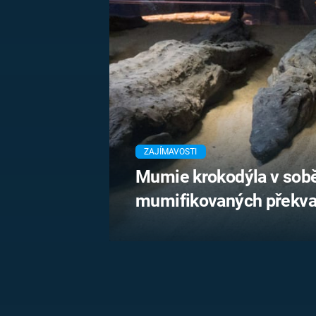
MARIE TEREZIE
ADOLF HITLER
NAPOLEON
BONAPARTE
ATENTÁT NA
REINHARDA
BRITSKÁ
HEYDRICHA
KRÁLOVSKÁ
RODINA
PRVNÍ SVĚTOVÁ
VÁLKA
ZAJÍMAVOSTI
Mumie krokodýla v sobě
mumifikovaných překva