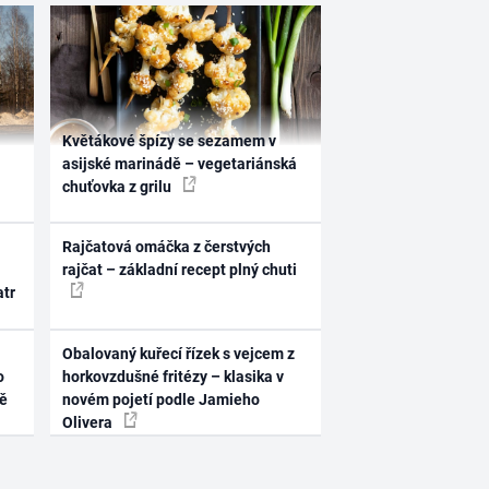
Květákové špízy se sezamem v
asijské marinádě – vegetariánská
chuťovka z grilu
Rajčatová omáčka z čerstvých
rajčat – základní recept plný chuti
atr
Obalovaný kuřecí řízek s vejcem z
o
horkovzdušné fritézy – klasika v
ně
novém pojetí podle Jamieho
Olivera