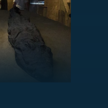
US
RSUS
ZE A