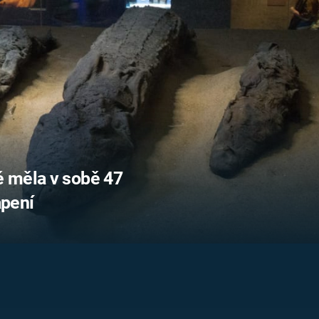
FILMY VERS
REALITA
UFO A
MIMOZEMŠŤANÉ
HORORY VE
REALITA
UTAJENÉ PŘÍBĚHY
ČESKÝCH DĚJIN
OPTICKÉ ILU
KLAMY
ALTERNATIVNÍ
HISTORIE
 měla v sobě 47
pení