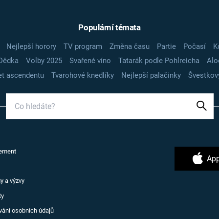
Populární témata
Nejlepší horory
TV program
Změna času
Partie
Počasí
K
Dědka
Volby 2025
Svařené víno
Tatarák podle Pohlreicha
Alo
t ascendentu
Tvarohové knedlíky
Nejlepší palačinky
Švestkov
ement
App
y a výzvy
ty
vání osobních údajů