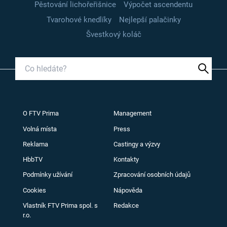
Pěstování lichořeřišnice
Výpočet ascendentu
Tvarohové knedlíky
Nejlepší palačinky
Švestkový koláč
O FTV Prima
Management
Volná místa
Press
Reklama
Castingy a výzvy
HbbTV
Kontakty
Podmínky užívání
Zpracování osobních údajů
Cookies
Nápověda
Vlastník FTV Prima spol. s
Redakce
r.o.