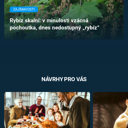
Časopis
ZAJÍMAVOSTI
Sledujte prima+
Rybíz skalní: v minulosti vzácná
pochoutka, dnes nedostupný „rybíz“
Přihlášení
Sledujte nás
NÁVRHY PRO VÁS