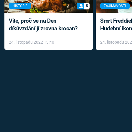
5
HISTORIE
ZAJÍMAVOSTI
Víte, proč se na Den
Smrt Freddie
díkůvzdání jí zrovna krocan?
Hudební ikon
až do konce 
24. listopadu 2022 13:40
24. listopadu 20
léky