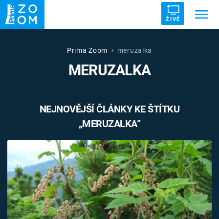
ŽIVĚ
Trendy:
ZRÁDCI
UFO
DRUHÁ SVĚTOVÁ VÁLKA
Prima Zoom
meruzalka
MERUZALKA
ZÁHADY
VETŘELCI DÁVNOVĚKU
NEJNOVĚJŠÍ ČLÁNKY KE ŠTÍTKU
„MERUZALKA“
Témata
Témata
Pořady
TV Program