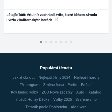
Létající kůň: Vrtulník zachránil zvíře, které během závodu
uvízlo v kalifornských horách
Populární témata
Jak zhubnout
Nejlepší filmy 2024
Nejlepší horory
TV program
Změna času
Partie
Počasí
Kdy budou volby
ZOO Nové začátky
Auto – katalog
7 pádů Honzy Dědka
Volby 2025
Svařené víno
Tatarák podle Pohlreicha
Aloe vera