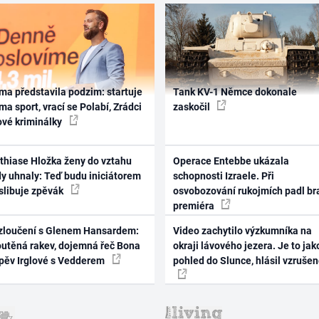
ma představila podzim: startuje
Tank KV-1 Němce dokonale
ma sport, vrací se Polabí, Zrádci
zaskočil
ové kriminálky
thiase Hložka ženy do vztahu
Operace Entebbe ukázala
dy uhnaly: Teď budu iniciátorem
schopnosti Izraele. Při
 slibuje zpěvák
osvobozování rukojmích padl br
premiéra
zloučení s Glenem Hansardem:
Video zachytilo výzkumníka na
outěná rakev, dojemná řeč Bona
okraji lávového jezera. Je to jak
zpěv Irglové s Vedderem
pohled do Slunce, hlásil vzruše