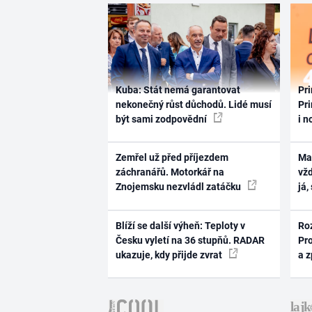
Kuba: Stát nemá garantovat
Pri
nekonečný růst důchodů. Lidé musí
Pri
být sami zodpovědní
i n
Zemřel už před příjezdem
Ma
záchranářů. Motorkář na
vž
Znojemsku nezvládl zatáčku
já,
Blíží se další výheň: Teploty v
Ro
Česku vyletí na 36 stupňů. RADAR
Pr
ukazuje, kdy přijde zvrat
a 