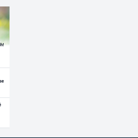
h!
se
é