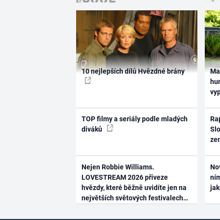
10 nejlepších dílů Hvězdné brány
Ma
hum
vy
TOP filmy a seriály podle mladých
Rap
diváků
Slo
ze
Nejen Robbie Williams.
No
LOVESTREAM 2026 přiveze
ním
hvězdy, které běžně uvidíte jen na
ja
největších světových festivalech