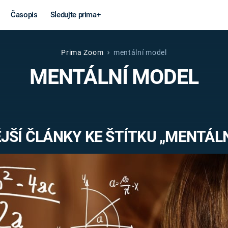
Časopis
Sledujte prima+
Prima Zoom
mentální model
Věda a
Války
MENTÁLNÍ MODEL
technika
STUDENÁ V
KORONAVIRUS
VÁLKA VE
VIETNAMU
VESMÍR
JŠÍ ČLÁNKY KE ŠTÍTKU „MENTÁLN
VÁLEČNÉ FI
MARS
SERIÁLY
Záhady a
Zajímav
konspirace