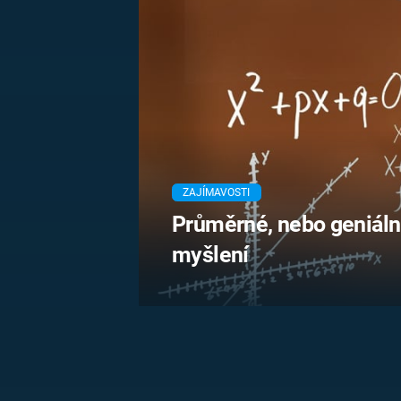
MARIE TEREZIE
ADOLF HITLER
NAPOLEON
BONAPARTE
ATENTÁT NA
REINHARDA
BRITSKÁ
HEYDRICHA
KRÁLOVSKÁ
RODINA
PRVNÍ SVĚTOVÁ
VÁLKA
ZAJÍMAVOSTI
Průměrné, nebo geniální
myšlení