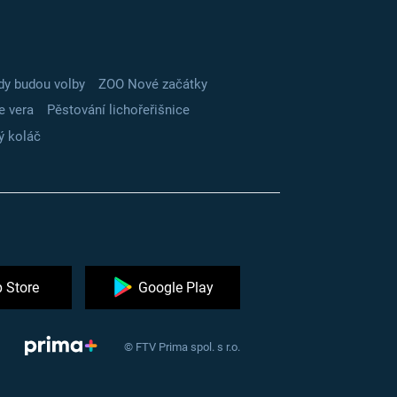
dy budou volby
ZOO Nové začátky
e vera
Pěstování lichořeřišnice
ý koláč
 Store
Google Play
© FTV Prima spol. s r.o.