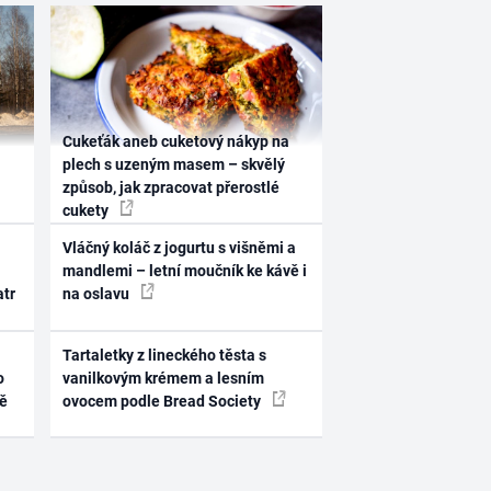
Cukeťák aneb cuketový nákyp na
plech s uzeným masem – skvělý
způsob, jak zpracovat přerostlé
cukety
Vláčný koláč z jogurtu s višněmi a
mandlemi – letní moučník ke kávě i
atr
na oslavu
Tartaletky z lineckého těsta s
o
vanilkovým krémem a lesním
ně
ovocem podle Bread Society