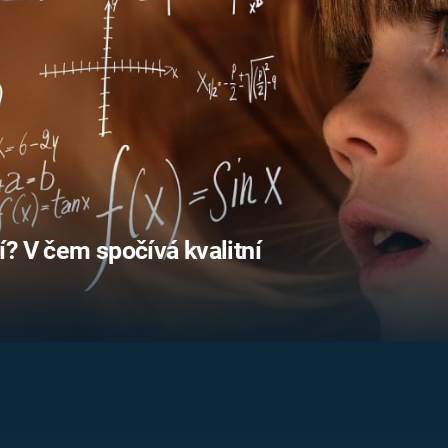
FILMY VERS
REALITA
UFO A
MIMOZEMŠŤANÉ
HORORY VE
REALITA
UTAJENÉ PŘÍBĚHY
ČESKÝCH DĚJIN
OPTICKÉ ILU
KLAMY
ALTERNATIVNÍ
HISTORIE
? V čem spočívá kvalitní