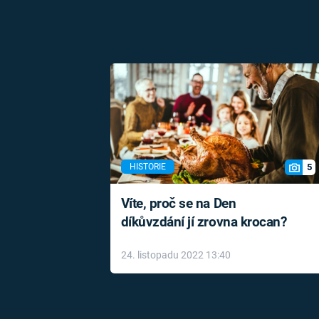
5
HISTORIE
Víte, proč se na Den
díkůvzdání jí zrovna krocan?
24. listopadu 2022 13:40