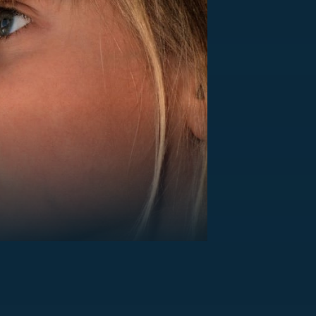
US
RSUS
ZE A