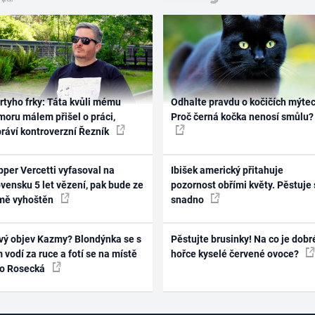
rtyho frky: Táta kvůli mému
Odhalte pravdu o kočičích mýtec
oru málem přišel o práci,
Proč černá kočka nenosí smůlu?
práví kontroverzní Řezník
per Vercetti vyfasoval na
Ibišek americký přitahuje
vensku 5 let vězení, pak bude ze
pozornost obřími květy. Pěstuje 
mě vyhoštěn
snadno
vý objev Kazmy? Blondýnka se s
Pěstujte brusinky! Na co je dobr
 vodí za ruce a fotí se na místě
hořce kyselé červené ovoce?
ko Rosecká