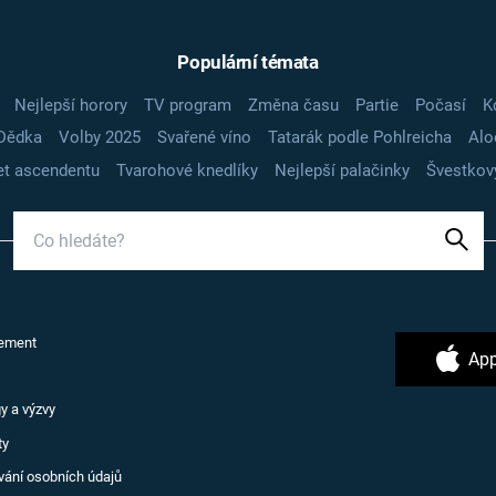
Populární témata
Nejlepší horory
TV program
Změna času
Partie
Počasí
K
Dědka
Volby 2025
Svařené víno
Tatarák podle Pohlreicha
Alo
t ascendentu
Tvarohové knedlíky
Nejlepší palačinky
Švestkov
ement
App
y a výzvy
ty
vání osobních údajů