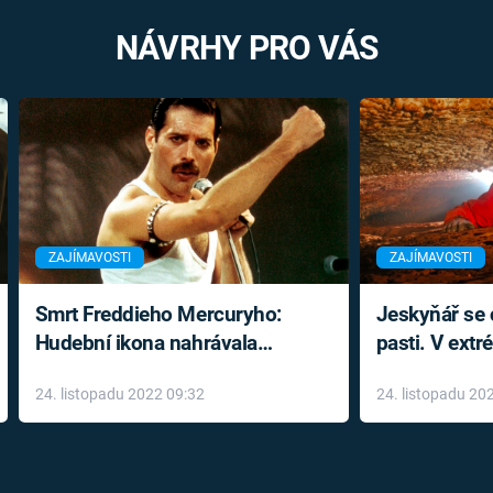
NÁVRHY PRO VÁS
ZAJÍMAVOSTI
ZAJÍMAVOSTI
Smrt Freddieho Mercuryho:
Jeskyňář se c
Hudební ikona nahrávala
pasti. V ext
až do konce života a odmítala
prožil noční
24. listopadu 2022 09:32
24. listopadu 20
léky
klaustrofobi