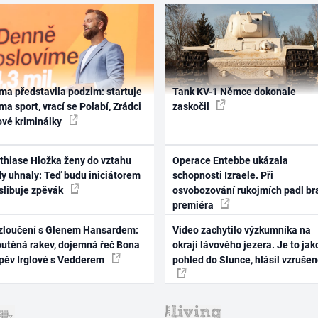
ma představila podzim: startuje
Tank KV-1 Němce dokonale
ma sport, vrací se Polabí, Zrádci
zaskočil
ové kriminálky
thiase Hložka ženy do vztahu
Operace Entebbe ukázala
dy uhnaly: Teď budu iniciátorem
schopnosti Izraele. Při
 slibuje zpěvák
osvobozování rukojmích padl br
premiéra
zloučení s Glenem Hansardem:
Video zachytilo výzkumníka na
outěná rakev, dojemná řeč Bona
okraji lávového jezera. Je to jak
zpěv Irglové s Vedderem
pohled do Slunce, hlásil vzruše