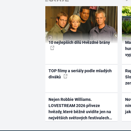
10 nejlepších dílů Hvězdné brány
Ma
hum
vy
TOP filmy a seriály podle mladých
Rap
diváků
Slo
ze
Nejen Robbie Williams.
No
LOVESTREAM 2026 přiveze
ním
hvězdy, které běžně uvidíte jen na
ja
největších světových festivalech