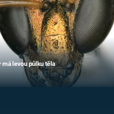
FILMY VERS
REALITA
UFO A
MIMOZEMŠŤANÉ
HORORY VE
REALITA
UTAJENÉ PŘÍBĚHY
ČESKÝCH DĚJIN
OPTICKÉ ILU
KLAMY
ALTERNATIVNÍ
HISTORIE
 má levou půlku těla