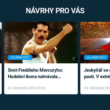
NÁVRHY PRO VÁS
ZAJÍMAVOSTI
ZAJÍMAVOSTI
Smrt Freddieho Mercuryho:
Jeskyňář se c
Hudební ikona nahrávala
pasti. V ext
až do konce života a odmítala
prožil noční
24. listopadu 2022 09:32
24. listopadu 20
léky
klaustrofobi