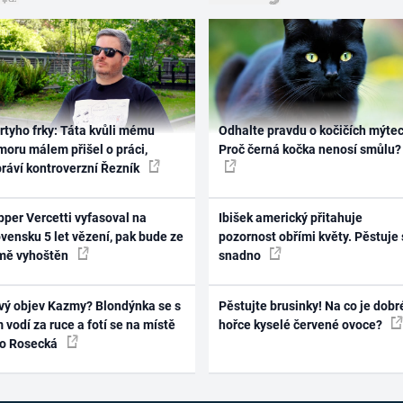
rtyho frky: Táta kvůli mému
Odhalte pravdu o kočičích mýtec
oru málem přišel o práci,
Proč černá kočka nenosí smůlu?
práví kontroverzní Řezník
per Vercetti vyfasoval na
Ibišek americký přitahuje
vensku 5 let vězení, pak bude ze
pozornost obřími květy. Pěstuje 
mě vyhoštěn
snadno
vý objev Kazmy? Blondýnka se s
Pěstujte brusinky! Na co je dobr
 vodí za ruce a fotí se na místě
hořce kyselé červené ovoce?
ko Rosecká