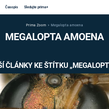
Časopis
Sledujte prima+
Prima Zoom
Megalopta amoena
Věda a
Války
MEGALOPTA AMOENA
technika
STUDENÁ V
KORONAVIRUS
VÁLKA VE
VIETNAMU
VESMÍR
Í ČLÁNKY KE ŠTÍTKU „MEGALOP
VÁLEČNÉ FI
MARS
SERIÁLY
Záhady a
Zajímav
konspirace