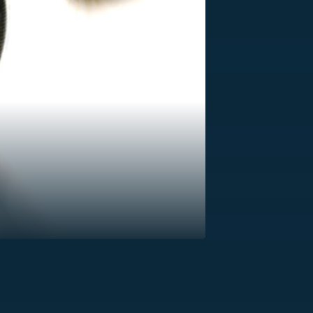
US
RSUS
ZE A