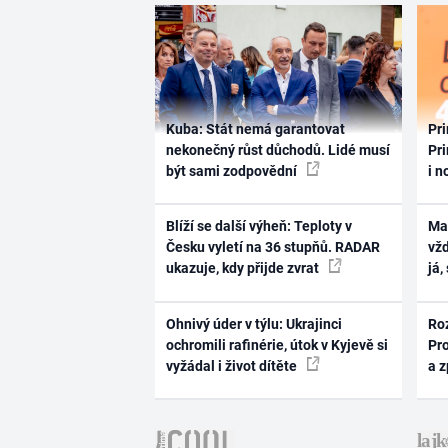
Kuba: Stát nemá garantovat
Pri
nekonečný růst důchodů. Lidé musí
Pri
být sami zodpovědní
i n
Blíží se další výheň: Teploty v
Ma
Česku vyletí na 36 stupňů. RADAR
vž
ukazuje, kdy přijde zvrat
já,
Ohnivý úder v týlu: Ukrajinci
Ro
ochromili rafinérie, útok v Kyjevě si
Pr
vyžádal i život dítěte
a 