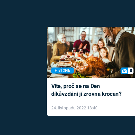
5
HISTORIE
Víte, proč se na Den
díkůvzdání jí zrovna krocan?
24. listopadu 2022 13:40