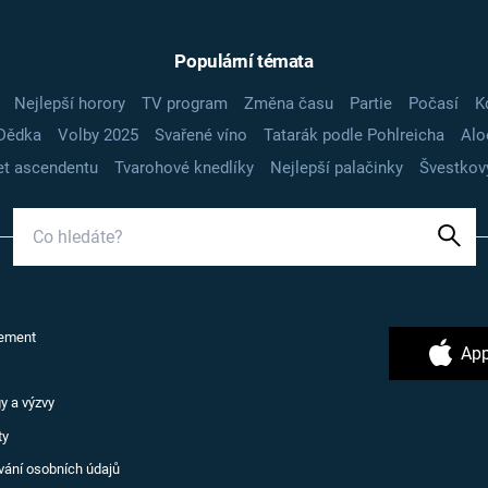
Populární témata
Nejlepší horory
TV program
Změna času
Partie
Počasí
K
Dědka
Volby 2025
Svařené víno
Tatarák podle Pohlreicha
Alo
t ascendentu
Tvarohové knedlíky
Nejlepší palačinky
Švestkov
ement
App
y a výzvy
ty
vání osobních údajů