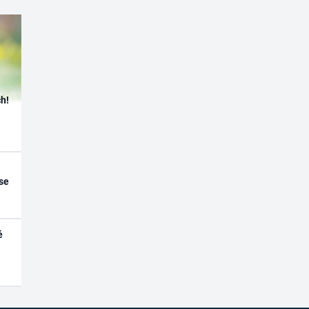
h!
se
é