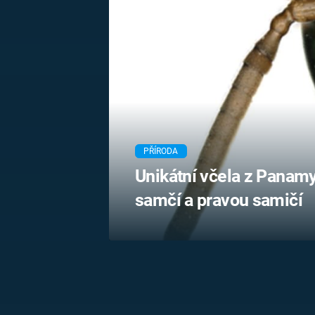
MARIE TEREZIE
ADOLF HITLER
NAPOLEON
BONAPARTE
ATENTÁT NA
REINHARDA
BRITSKÁ
HEYDRICHA
KRÁLOVSKÁ
RODINA
PRVNÍ SVĚTOVÁ
VÁLKA
PŘÍRODA
Unikátní včela z Panamy
samčí a pravou samičí