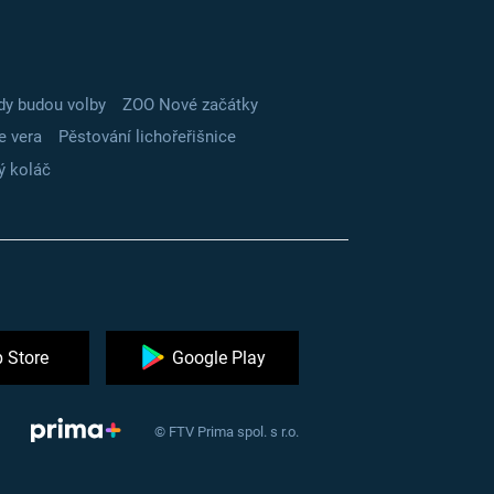
dy budou volby
ZOO Nové začátky
e vera
Pěstování lichořeřišnice
ý koláč
 Store
Google Play
© FTV Prima spol. s r.o.