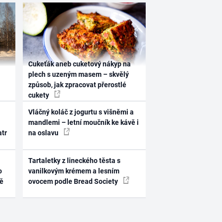
Cukeťák aneb cuketový nákyp na
plech s uzeným masem – skvělý
způsob, jak zpracovat přerostlé
cukety
Vláčný koláč z jogurtu s višněmi a
mandlemi – letní moučník ke kávě i
atr
na oslavu
Tartaletky z lineckého těsta s
o
vanilkovým krémem a lesním
ně
ovocem podle Bread Society