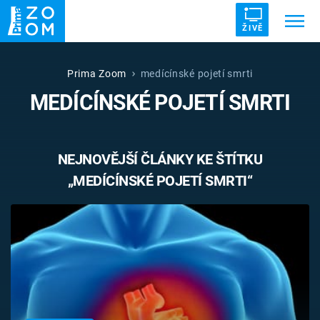
ŽIVĚ
Trendy:
ZRÁDCI
UFO
DRUHÁ SVĚTOVÁ VÁLKA
Prima Zoom
medícínské pojetí smrti
MEDÍCÍNSKÉ POJETÍ SMRTI
ZÁHADY
VETŘELCI DÁVNOVĚKU
NEJNOVĚJŠÍ ČLÁNKY KE ŠTÍTKU
„MEDÍCÍNSKÉ POJETÍ SMRTI“
Témata
Témata
Pořady
TV Program