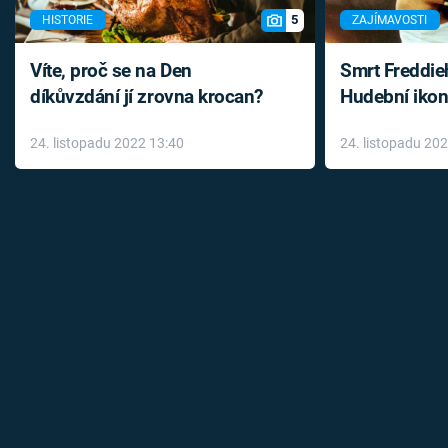
5
HISTORIE
ZAJÍMAVOSTI
Víte, proč se na Den
Smrt Freddie
díkůvzdání jí zrovna krocan?
Hudební ikon
až do konce 
24. listopadu 2022 13:40
24. listopadu 20
léky