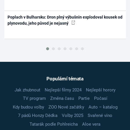
Poplach v Bulharsku: Dron plný výbušnin explodoval kousek od
plynovodu, jeho původ je nejasný
Populární témata
Jak zhubnout
Nejlepší filmy 2024
Nejlepší horory
TV program
Změna času
Partie
Počasí
Kdy budou volby
ZOO Nové začátky
Auto – katalog
7 pádů Honzy Dědka
Volby 2025
Svařené víno
Tatarák podle Pohlreicha
Aloe vera