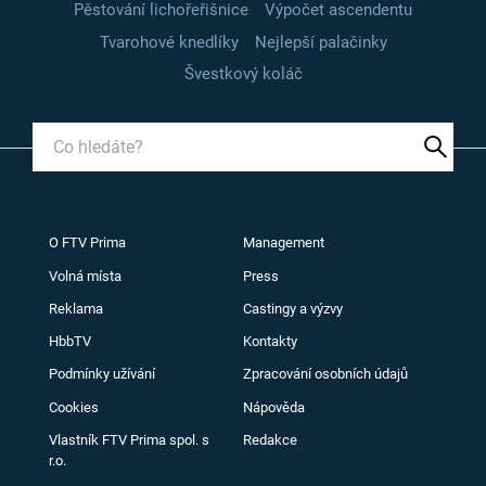
Pěstování lichořeřišnice
Výpočet ascendentu
Tvarohové knedlíky
Nejlepší palačinky
Švestkový koláč
O FTV Prima
Management
Volná místa
Press
Reklama
Castingy a výzvy
HbbTV
Kontakty
Podmínky užívání
Zpracování osobních údajů
Cookies
Nápověda
Vlastník FTV Prima spol. s
Redakce
r.o.