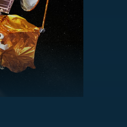
US
RSUS
ZE A