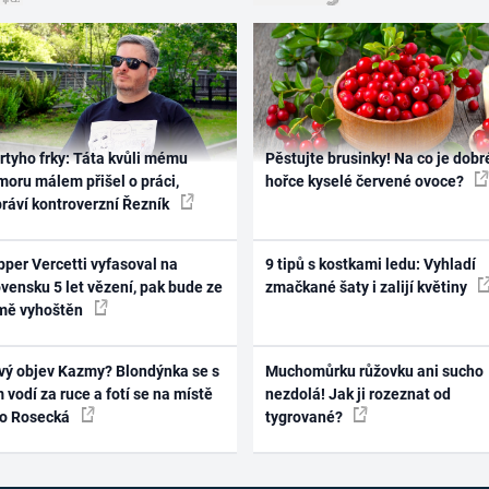
rtyho frky: Táta kvůli mému
Pěstujte brusinky! Na co je dobr
oru málem přišel o práci,
hořce kyselé červené ovoce?
práví kontroverzní Řezník
per Vercetti vyfasoval na
9 tipů s kostkami ledu: Vyhladí
vensku 5 let vězení, pak bude ze
zmačkané šaty i zalijí květiny
mě vyhoštěn
vý objev Kazmy? Blondýnka se s
Muchomůrku růžovku ani sucho
 vodí za ruce a fotí se na místě
nezdolá! Jak ji rozeznat od
ko Rosecká
tygrované?