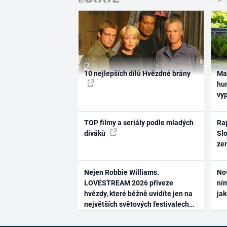
10 nejlepších dílů Hvězdné brány
Ma
hum
vy
TOP filmy a seriály podle mladých
Rap
diváků
Slo
ze
Nejen Robbie Williams.
No
LOVESTREAM 2026 přiveze
ním
hvězdy, které běžně uvidíte jen na
ja
největších světových festivalech