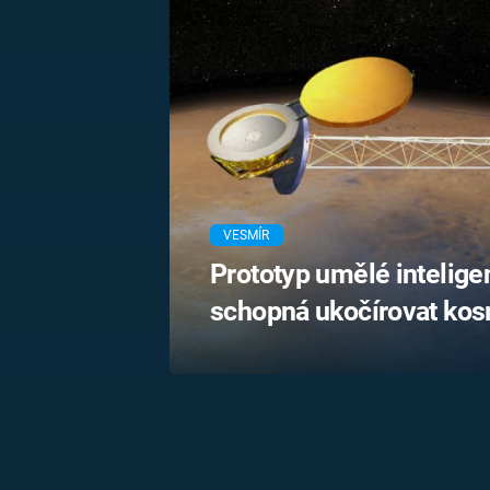
MARIE TEREZIE
ADOLF HITLER
NAPOLEON
BONAPARTE
ATENTÁT NA
REINHARDA
BRITSKÁ
HEYDRICHA
KRÁLOVSKÁ
RODINA
PRVNÍ SVĚTOVÁ
VÁLKA
VESMÍR
Prototyp umělé inteligen
schopná ukočírovat kosm