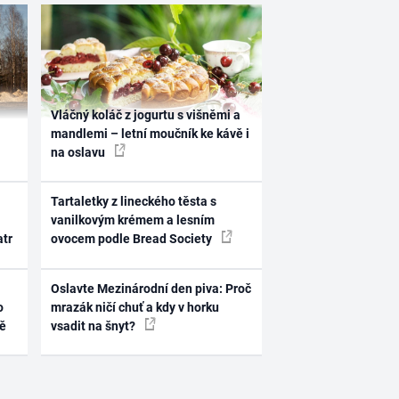
Vláčný koláč z jogurtu s višněmi a
mandlemi – letní moučník ke kávě i
na oslavu
Tartaletky z lineckého těsta s
vanilkovým krémem a lesním
atr
ovocem podle Bread Society
Oslavte Mezinárodní den piva: Proč
o
mrazák ničí chuť a kdy v horku
ně
vsadit na šnyt?