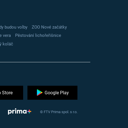
dy budou volby
ZOO Nové začátky
e vera
Pěstování lichořeřišnice
ý koláč
 Store
Google Play
© FTV Prima spol. s r.o.