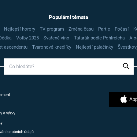
Populární témata
Nejlepší horory
TV program
Změna času
Partie
Počasí
K
Dědka
Volby 2025
Svařené víno
Tatarák podle Pohlreicha
Alo
t ascendentu
Tvarohové knedlíky
Nejlepší palačinky
Švestkov
ement
App
y a výzvy
ty
vání osobních údajů