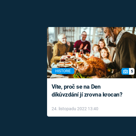
5
HISTORIE
Víte, proč se na Den
díkůvzdání jí zrovna krocan?
24. listopadu 2022 13:40