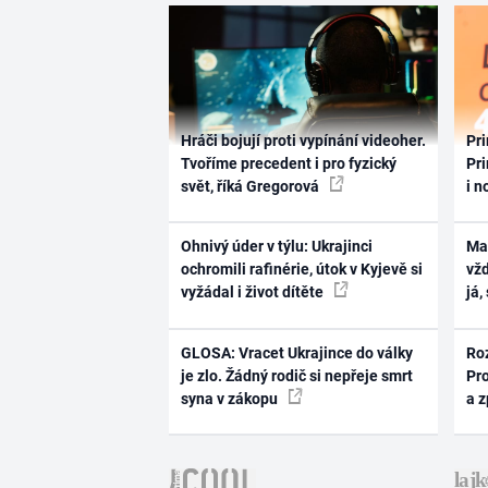
Hráči bojují proti vypínání videoher.
Pri
Tvoříme precedent i pro fyzický
Pri
svět, říká Gregorová
i n
Ohnivý úder v týlu: Ukrajinci
Ma
ochromili rafinérie, útok v Kyjevě si
vž
vyžádal i život dítěte
já,
GLOSA: Vracet Ukrajince do války
Ro
je zlo. Žádný rodič si nepřeje smrt
Pr
syna v zákopu
a 