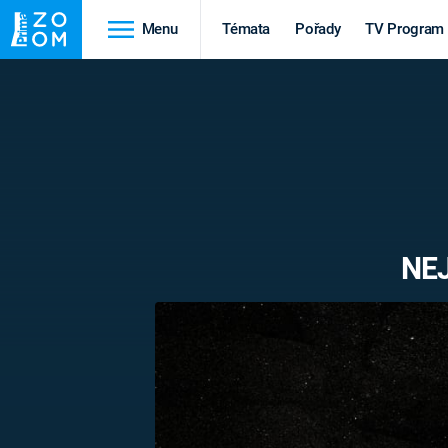
Menu
Témata
Pořady
TV Program
Cestování
Historie
HRADY A ZÁMKY
VIKINGOVÉ
HEDVÁBNÁ STEZKA
EPIDEMIE A
PANDEMIE
PŘÍRODA
NE
STAROVĚKÝ EGYPT
Druhá
Výročí
světová válka