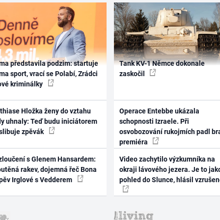
ma představila podzim: startuje
Tank KV-1 Němce dokonale
ma sport, vrací se Polabí, Zrádci
zaskočil
ové kriminálky
thiase Hložka ženy do vztahu
Operace Entebbe ukázala
dy uhnaly: Teď budu iniciátorem
schopnosti Izraele. Při
 slibuje zpěvák
osvobozování rukojmích padl br
premiéra
zloučení s Glenem Hansardem:
Video zachytilo výzkumníka na
outěná rakev, dojemná řeč Bona
okraji lávového jezera. Je to jak
zpěv Irglové s Vedderem
pohled do Slunce, hlásil vzruše