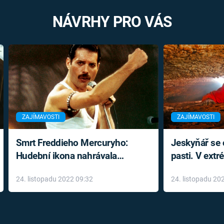
NÁVRHY PRO VÁS
ZAJÍMAVOSTI
ZAJÍMAVOSTI
Smrt Freddieho Mercuryho:
Jeskyňář se c
Hudební ikona nahrávala
pasti. V ext
až do konce života a odmítala
prožil noční
24. listopadu 2022 09:32
24. listopadu 20
léky
klaustrofobi