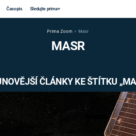
Časopis
Sledujte prima+
Prima Zoom
Masr
Věda a
Války
MASR
technika
STUDENÁ V
KORONAVIRUS
VÁLKA VE
VIETNAMU
VESMÍR
JNOVĚJŠÍ ČLÁNKY KE ŠTÍTKU „MA
VÁLEČNÉ FI
MARS
SERIÁLY
Záhady a
Zajímav
konspirace