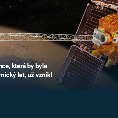
FILMY VERS
REALITA
UFO A
MIMOZEMŠŤANÉ
HORORY VE
REALITA
UTAJENÉ PŘÍBĚHY
ČESKÝCH DĚJIN
OPTICKÉ ILU
KLAMY
ALTERNATIVNÍ
HISTORIE
ce, která by byla
ický let, už vznikl