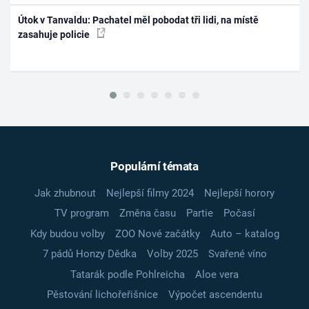
Útok v Tanvaldu: Pachatel měl pobodat tři lidi, na místě
zasahuje policie
Populární témata
Jak zhubnout
Nejlepší filmy 2024
Nejlepší horory
TV program
Změna času
Partie
Počasí
Kdy budou volby
ZOO Nové začátky
Auto – katalog
7 pádů Honzy Dědka
Volby 2025
Svařené víno
Tatarák podle Pohlreicha
Aloe vera
Pěstování lichořeřišnice
Výpočet ascendentu