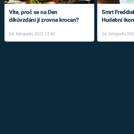
Víte, proč se na Den
Smrt Freddie
díkůvzdání jí zrovna krocan?
Hudební ikon
až do konce 
24. listopadu 2022 13:40
24. listopadu 20
léky