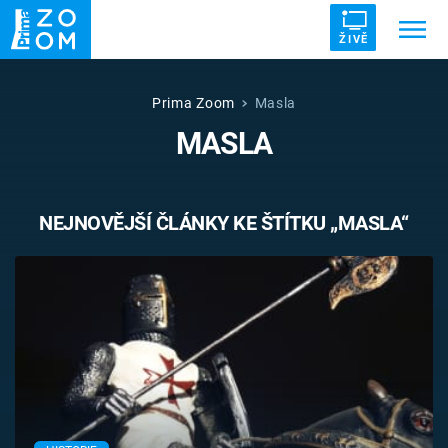
ŽIVĚ
Trendy:
ZRÁDCI
UFO
DRUHÁ SVĚTOVÁ VÁLKA
Prima Zoom
Masla
MASLA
ZÁHADY
VETŘELCI DÁVNOVĚKU
NEJNOVĚJŠÍ ČLÁNKY KE ŠTÍTKU „MASLA“
Témata
Témata
Pořady
TV Program