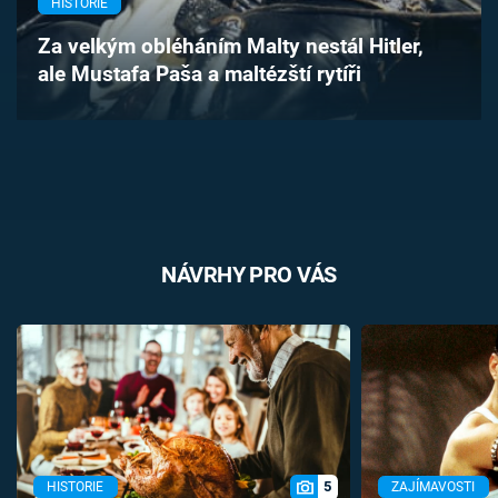
HISTORIE
Časopis
Za velkým obléháním Malty nestál Hitler,
ale Mustafa Paša a maltézští rytíři
Sledujte prima+
Přihlášení
Sledujte nás
NÁVRHY PRO VÁS
5
HISTORIE
ZAJÍMAVOSTI