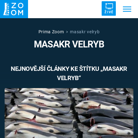
ŽIVĚ
Trendy:
ZRÁDCI
UFO
DRUHÁ SVĚTOVÁ VÁLKA
Prima Zoom
masakr velryb
MASAKR VELRYB
ZÁHADY
VETŘELCI DÁVNOVĚKU
NEJNOVĚJŠÍ ČLÁNKY KE ŠTÍTKU „MASAKR
VELRYB“
Témata
Témata
Pořady
TV Program