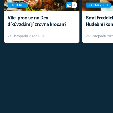
5
HISTORIE
ZAJÍMAVOSTI
Víte, proč se na Den
Smrt Freddie
díkůvzdání jí zrovna krocan?
Hudební ikon
až do konce 
24. listopadu 2022 13:40
24. listopadu 20
léky