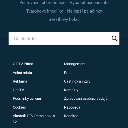
Pěstování lichořeřišnice
Výpočet ascendentu
Tvarohové knedlíky
Nejlepší palačinky
Švestkový koláč
O FTV Prima
Management
Volná místa
Press
Reklama
Castingy a výzvy
HbbTV
Kontakty
Podmínky užívání
Zpracování osobních údajů
Cookies
Nápověda
Vlastník FTV Prima spol. s
Redakce
r.o.