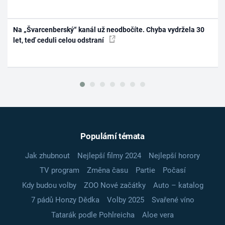
Na „Švarcenberský“ kanál už neodbočíte. Chyba vydržela 30
let, teď ceduli celou odstraní
Populární témata
Jak zhubnout
Nejlepší filmy 2024
Nejlepší horory
TV program
Změna času
Partie
Počasí
Kdy budou volby
ZOO Nové začátky
Auto – katalog
7 pádů Honzy Dědka
Volby 2025
Svařené víno
Tatarák podle Pohlreicha
Aloe vera