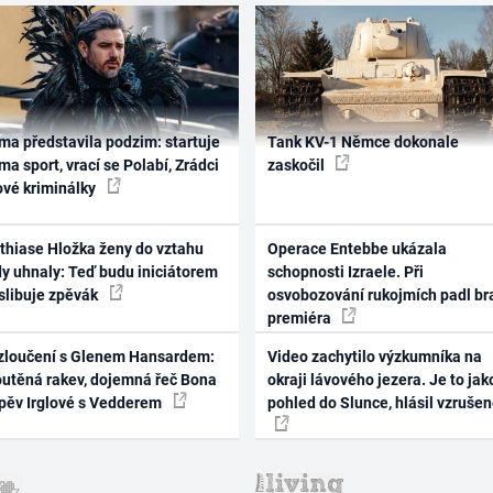
ma představila podzim: startuje
Tank KV-1 Němce dokonale
ma sport, vrací se Polabí, Zrádci
zaskočil
ové kriminálky
thiase Hložka ženy do vztahu
Operace Entebbe ukázala
dy uhnaly: Teď budu iniciátorem
schopnosti Izraele. Při
 slibuje zpěvák
osvobozování rukojmích padl br
premiéra
zloučení s Glenem Hansardem:
Video zachytilo výzkumníka na
outěná rakev, dojemná řeč Bona
okraji lávového jezera. Je to jak
zpěv Irglové s Vedderem
pohled do Slunce, hlásil vzruše