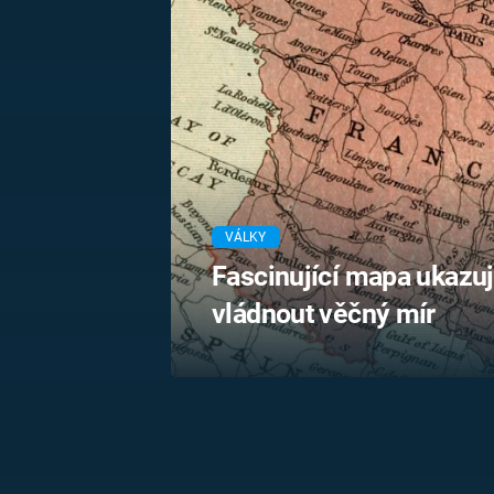
MARIE TEREZIE
ADOLF HITLER
NAPOLEON
BONAPARTE
ATENTÁT NA
REINHARDA
BRITSKÁ
HEYDRICHA
KRÁLOVSKÁ
RODINA
PRVNÍ SVĚTOVÁ
VÁLKA
VÁLKY
Fascinující mapa ukazuj
vládnout věčný mír