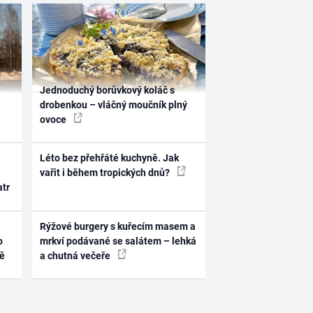
Jednoduchý borůvkový koláč s
drobenkou – vláčný moučník plný
ovoce
Léto bez přehřáté kuchyně. Jak
vařit i během tropických dnů?
atr
Rýžové burgery s kuřecím masem a
o
mrkví podávané se salátem – lehká
ně
a chutná večeře