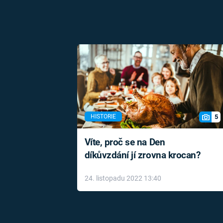
5
HISTORIE
Víte, proč se na Den
díkůvzdání jí zrovna krocan?
24. listopadu 2022 13:40