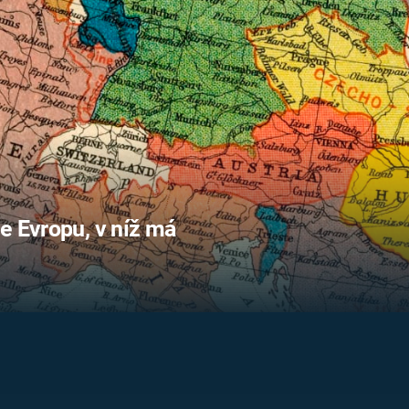
FILMY VERS
REALITA
UFO A
MIMOZEMŠŤANÉ
HORORY VE
REALITA
UTAJENÉ PŘÍBĚHY
ČESKÝCH DĚJIN
OPTICKÉ ILU
KLAMY
ALTERNATIVNÍ
HISTORIE
e Evropu, v níž má