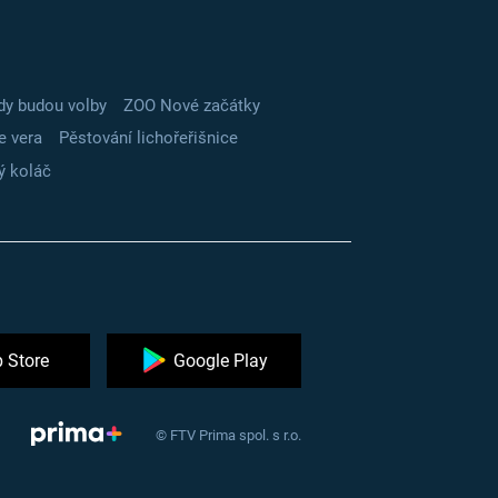
dy budou volby
ZOO Nové začátky
e vera
Pěstování lichořeřišnice
ý koláč
 Store
Google Play
© FTV Prima spol. s r.o.