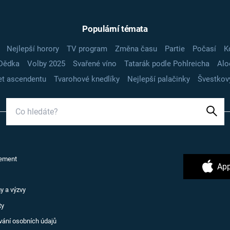
Populární témata
Nejlepší horory
TV program
Změna času
Partie
Počasí
K
Dědka
Volby 2025
Svařené víno
Tatarák podle Pohlreicha
Alo
t ascendentu
Tvarohové knedlíky
Nejlepší palačinky
Švestkov
ement
App
y a výzvy
ty
vání osobních údajů