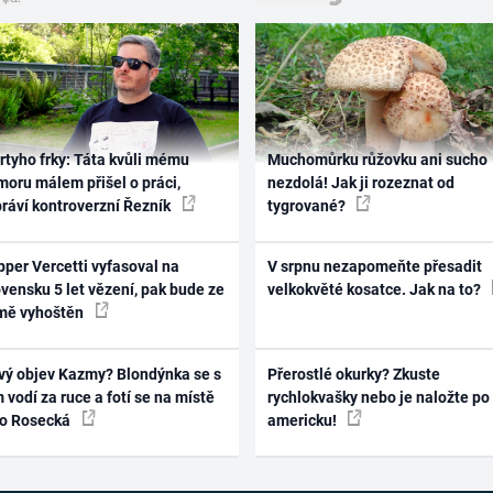
rtyho frky: Táta kvůli mému
Muchomůrku růžovku ani sucho
oru málem přišel o práci,
nezdolá! Jak ji rozeznat od
práví kontroverzní Řezník
tygrované?
per Vercetti vyfasoval na
V srpnu nezapomeňte přesadit
vensku 5 let vězení, pak bude ze
velkokvěté kosatce. Jak na to?
mě vyhoštěn
vý objev Kazmy? Blondýnka se s
Přerostlé okurky? Zkuste
 vodí za ruce a fotí se na místě
rychlokvašky nebo je naložte po
ko Rosecká
americku!