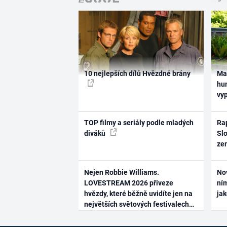
10 nejlepších dílů Hvězdné brány
Ma
hum
vy
TOP filmy a seriály podle mladých
Rap
diváků
Slo
ze
Nejen Robbie Williams.
No
LOVESTREAM 2026 přiveze
ním
hvězdy, které běžně uvidíte jen na
ja
největších světových festivalech