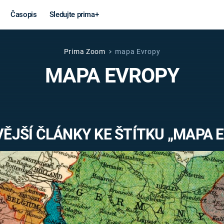
Časopis
Sledujte prima+
Prima Zoom
mapa Evropy
Věda a
Války
MAPA EVROPY
technika
STUDENÁ V
KORONAVIRUS
VÁLKA VE
VIETNAMU
VESMÍR
ĚJŠÍ ČLÁNKY KE ŠTÍTKU „MAPA 
VÁLEČNÉ FI
MARS
SERIÁLY
Záhady a
Zajímav
konspirace