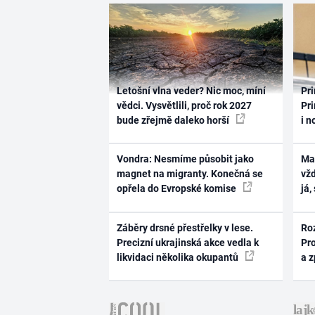
Letošní vlna veder? Nic moc, míní
Pri
vědci. Vysvětlili, proč rok 2027
Pri
bude zřejmě daleko horší
i n
Vondra: Nesmíme působit jako
Ma
magnet na migranty. Konečná se
vž
opřela do Evropské komise
já,
Záběry drsné přestřelky v lese.
Ro
Precizní ukrajinská akce vedla k
Pr
likvidaci několika okupantů
a 