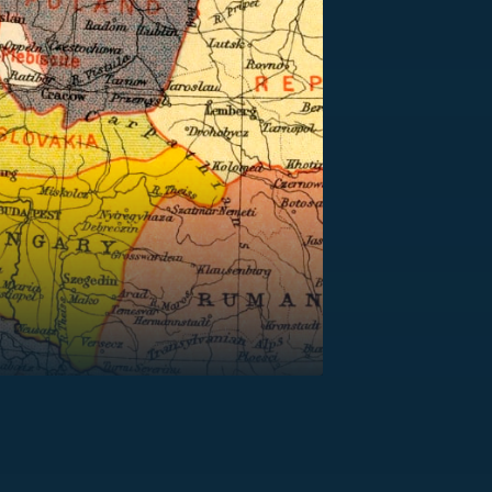
US
RSUS
ZE A