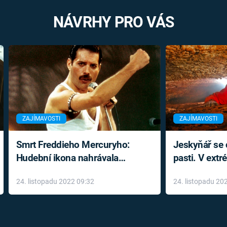
NÁVRHY PRO VÁS
ZAJÍMAVOSTI
ZAJÍMAVOSTI
Smrt Freddieho Mercuryho:
Jeskyňář se c
Hudební ikona nahrávala
pasti. V ext
až do konce života a odmítala
prožil noční
24. listopadu 2022 09:32
24. listopadu 20
léky
klaustrofobi