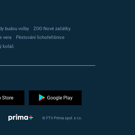
dy budou volby
ZOO Nové začátky
e vera
Pěstování lichořeřišnice
ý koláč
 Store
Google Play
© FTV Prima spol. s r.o.