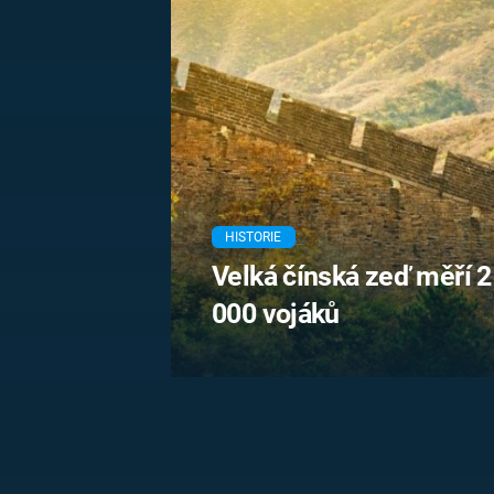
MARIE TEREZIE
ADOLF HITLER
NAPOLEON
BONAPARTE
ATENTÁT NA
REINHARDA
BRITSKÁ
HEYDRICHA
KRÁLOVSKÁ
RODINA
PRVNÍ SVĚTOVÁ
VÁLKA
HISTORIE
Velká čínská zeď měří 21
000 vojáků