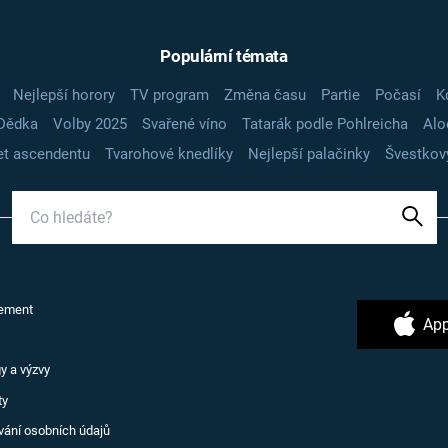
Populární témata
Nejlepší horory
TV program
Změna času
Partie
Počasí
K
Dědka
Volby 2025
Svařené víno
Tatarák podle Pohlreicha
Alo
t ascendentu
Tvarohové knedlíky
Nejlepší palačinky
Švestkov
ement
App
y a výzvy
ty
vání osobních údajů