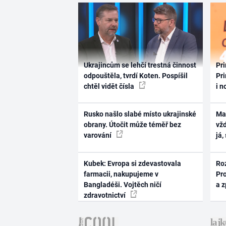
Ukrajincům se lehčí trestná činnost
Pri
odpouštěla, tvrdí Koten. Pospíšil
Pri
chtěl vidět čísla
i n
Rusko našlo slabé místo ukrajinské
Ma
obrany. Útočit může téměř bez
vž
varování
já,
Kubek: Evropa si zdevastovala
Ro
farmacii, nakupujeme v
Pr
Bangladéši. Vojtěch ničí
a 
zdravotnictví