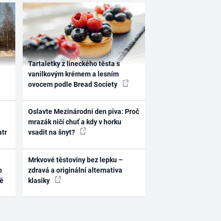
Tartaletky z lineckého těsta s
vanilkovým krémem a lesním
ovocem podle Bread Society
Oslavte Mezinárodní den piva: Proč
mrazák ničí chuť a kdy v horku
atr
vsadit na šnyt?
Mrkvové těstoviny bez lepku –
o
zdravá a originální alternativa
ně
klasiky