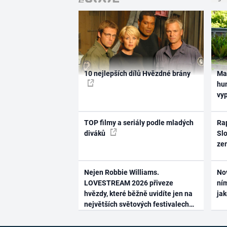
10 nejlepších dílů Hvězdné brány
Ma
hum
vy
TOP filmy a seriály podle mladých
Rap
diváků
Slo
ze
Nejen Robbie Williams.
No
LOVESTREAM 2026 přiveze
ním
hvězdy, které běžně uvidíte jen na
ja
největších světových festivalech