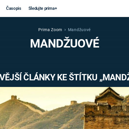
Časopis
Sledujte prima+
Prima Zoom
Mandžuové
Věda a
Války
MANDŽUOVÉ
technika
STUDENÁ V
KORONAVIRUS
VÁLKA VE
VIETNAMU
VESMÍR
VĚJŠÍ ČLÁNKY KE ŠTÍTKU „MAND
VÁLEČNÉ FI
MARS
SERIÁLY
Záhady a
Zajímav
konspirace