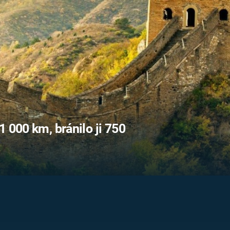
FILMY VERS
REALITA
UFO A
MIMOZEMŠŤANÉ
HORORY VE
REALITA
UTAJENÉ PŘÍBĚHY
ČESKÝCH DĚJIN
OPTICKÉ ILU
KLAMY
ALTERNATIVNÍ
HISTORIE
 000 km, bránilo ji 750