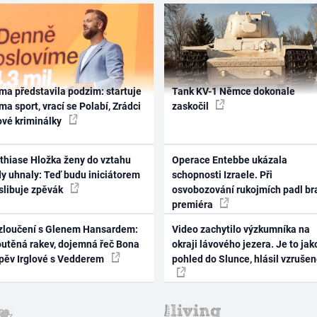
ma představila podzim: startuje
Tank KV-1 Němce dokonale
ma sport, vrací se Polabí, Zrádci
zaskočil
ové kriminálky
thiase Hložka ženy do vztahu
Operace Entebbe ukázala
dy uhnaly: Teď budu iniciátorem
schopnosti Izraele. Při
 slibuje zpěvák
osvobozování rukojmích padl br
premiéra
zloučení s Glenem Hansardem:
Video zachytilo výzkumníka na
outěná rakev, dojemná řeč Bona
okraji lávového jezera. Je to jak
zpěv Irglové s Vedderem
pohled do Slunce, hlásil vzruše