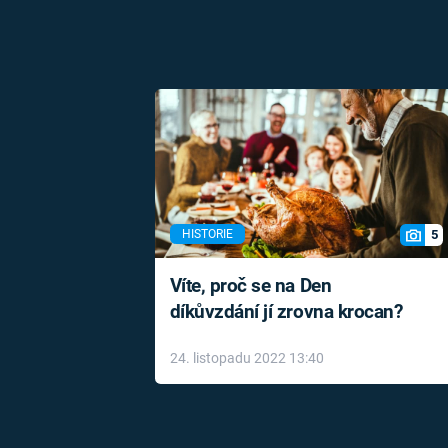
5
HISTORIE
Víte, proč se na Den
díkůvzdání jí zrovna krocan?
24. listopadu 2022 13:40