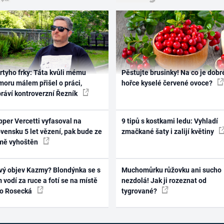
rtyho frky: Táta kvůli mému
Pěstujte brusinky! Na co je dobr
oru málem přišel o práci,
hořce kyselé červené ovoce?
práví kontroverzní Řezník
per Vercetti vyfasoval na
9 tipů s kostkami ledu: Vyhladí
vensku 5 let vězení, pak bude ze
zmačkané šaty i zalijí květiny
mě vyhoštěn
vý objev Kazmy? Blondýnka se s
Muchomůrku růžovku ani sucho
 vodí za ruce a fotí se na místě
nezdolá! Jak ji rozeznat od
ko Rosecká
tygrované?