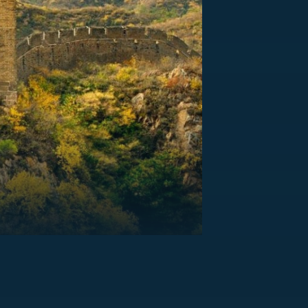
US
RSUS
ZE A