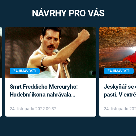
NÁVRHY PRO VÁS
ZAJÍMAVOSTI
ZAJÍMAVOSTI
Smrt Freddieho Mercuryho:
Jeskyňář se c
Hudební ikona nahrávala
pasti. V ext
až do konce života a odmítala
prožil noční
24. listopadu 2022 09:32
24. listopadu 20
léky
klaustrofobi