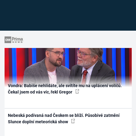
Vondra: Babiše nehlídáte, ale svítíte mu na uplácení voličů.
Čekal jsem od vás víc, řekl Gregor
Nebeská podívaná nad Českem se blíží. Působivé zatmění
Slunce doplní meteorická show