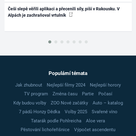
Češi slepě věřili aplikaci a přecenili síly, píší v Rakousku. V
Alpách je zachraňoval vrtulník
Populární témata
Jak zhubnout
Nejlepší filmy 2024
Nejlepší horory
TV program
Změna času
Partie
Počasí
Kdy budou volby
ZOO Nové začátky
Auto – katalog
7 pádů Honzy Dědka
Volby 2025
Svařené víno
Tatarák podle Pohlreicha
Aloe vera
Pěstování lichořeřišnice
Výpočet ascendentu