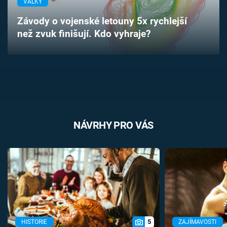
VÁLKY
Časopis
Závody o vojenské letouny 5x rychlejší
než zvuk finišují. Kdo vyhraje?
Sledujte prima+
Přihlášení
Sledujte nás
NÁVRHY PRO VÁS
5
HISTORIE
ZAJÍMAVOSTI