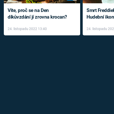
Víte, proč se na Den
Smrt Freddie
díkůvzdání jí zrovna krocan?
Hudební ikon
až do konce 
24. listopadu 2022 13:40
24. listopadu 20
léky