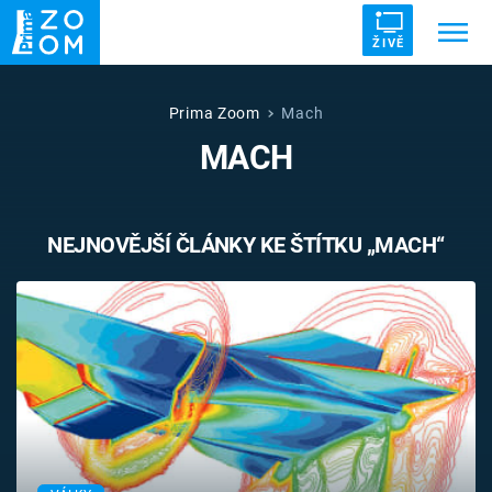
ŽIVĚ
Trendy:
ZRÁDCI
UFO
DRUHÁ SVĚTOVÁ VÁLKA
Prima Zoom
Mach
MACH
ZÁHADY
VETŘELCI DÁVNOVĚKU
NEJNOVĚJŠÍ ČLÁNKY KE ŠTÍTKU „MACH“
Témata
Témata
Pořady
TV Program