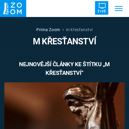
ŽIVĚ
Trendy:
ZRÁDCI
UFO
DRUHÁ SVĚTOVÁ VÁLKA
Prima Zoom
m křesťanství
M KŘESŤANSTVÍ
ZÁHADY
VETŘELCI DÁVNOVĚKU
NEJNOVĚJŠÍ ČLÁNKY KE ŠTÍTKU „M
KŘESŤANSTVÍ“
Témata
Témata
Pořady
TV Program