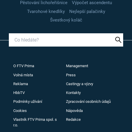
Pěstování lichořeřišnice
Výpočet ascendentu
Tvarohové knedlíky
Nejlepší palačinky
Švestkový koláč
O FTV Prima
Management
Volná místa
Press
Reklama
Castingy a výzvy
HbbTV
Kontakty
Podmínky užívání
Zpracování osobních údajů
Cookies
Nápověda
Vlastník FTV Prima spol. s
Redakce
r.o.