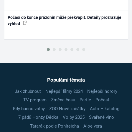
Počasí do konce prázdnin může překvapit. Detaily prozrazuje
výhled
Populární témata
Jak zhubnout
Nejlepší filmy 2024
Nejlepší horory
TV program
Změna času
Partie
Počasí
Kdy budou volby
ZOO Nové začátky
Auto – katalog
7 pádů Honzy Dědka
Volby 2025
Svařené víno
Tatarák podle Pohlreicha
Aloe vera