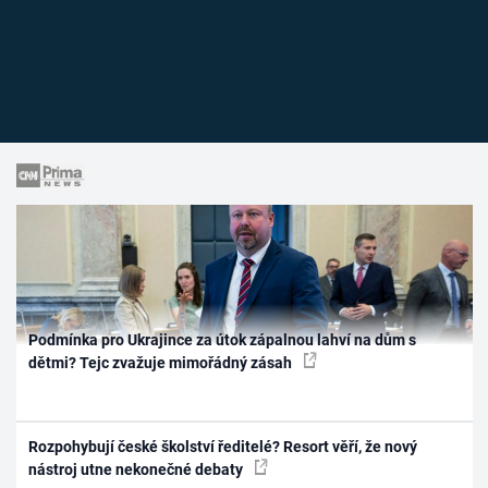
Podmínka pro Ukrajince za útok zápalnou lahví na dům s
dětmi? Tejc zvažuje mimořádný zásah
Rozpohybují české školství ředitelé? Resort věří, že nový
nástroj utne nekonečné debaty