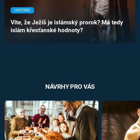
Časopis
HISTORIE
Sledujte prima+
Víte, že Ježíš je islámský prorok? Má tedy
islám křesťanské hodnoty?
Přihlášení
Sledujte nás
NÁVRHY PRO VÁS