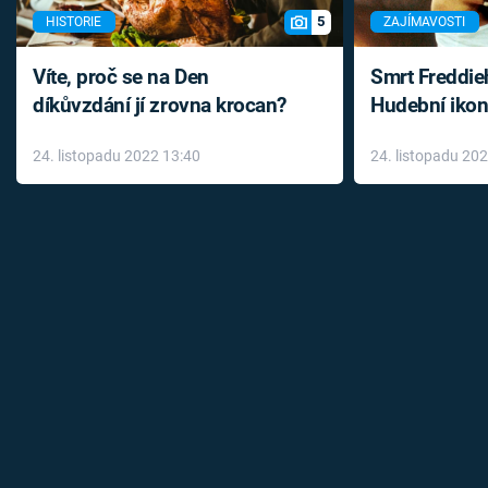
5
HISTORIE
ZAJÍMAVOSTI
Víte, proč se na Den
Smrt Freddie
díkůvzdání jí zrovna krocan?
Hudební ikon
až do konce 
24. listopadu 2022 13:40
24. listopadu 20
léky